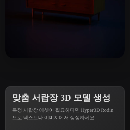
ComfyUI
21
스타일
Abstract
Anime
Cartoon
Cel-Shaded
Fantasy
Flat
Gothic
Hand-Painted
Industrial
Isometric
Low Poly
Medieval
12 좋아요
mike
Minimalist
Modern
Organic
Photorealistic
Pixel Art
Realistic
Retro
Stylized
맞춤 서랍장 3D 모델 생성
Voxel
특정 서랍장 에셋이 필요하다면 Hyper3D Rodin
으로 텍스트나 이미지에서 생성하세요.