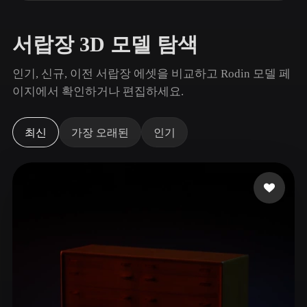
사용 사례
AI 이미지 리믹스
AI HDRI 생성기
3D 메시 편집기
3D Printing
Animation
AI 이미지 향상 도구
3D 모델 검색 엔진
서랍장 3D 모델 탐색
Game
Automotive
AI 텍스처 생성기
SVG to 3D 변환기
Development
Design
인기, 신규, 이전 서랍장 에셋을 비교하고 Rodin 모델 페
이지에서 확인하거나 편집하세요.
NFT Creation
E-commerce
Character
VR/AR
Design
최신
가장 오래된
인기
Metaverse
Jewelry Design
Mechanical
Engineering
플러그인
Blender
Unity
Unreal
Godot
Maya
3DS Max