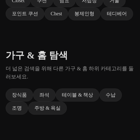
Closet
쿠션
담요
서랍장
거울
포인트 쿠션
Chest
봉제인형
테디베어
가구 & 홈 탐색
더 넓은 검색을 위해 다른 가구 & 홈 하위 카테고리를 둘
러보세요.
장식품
좌석
테이블 & 책상
수납
조명
주방 & 욕실