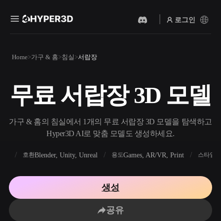
로그인
제품
Home
가구 & 홈
침실
서랍장
기능
Rodin
ChatAvatar
API
무료 서랍장 3D 모델
이미지를 3D로
텍스트를 3D로
요금
사진을 업로드하면 3D 오브
텍스트 프롬프트를 3D 오브
젝트를 바로 받아보세요.
젝트로 — 즉시 변환.
리소스
가구 & 홈의 침실에서 1개의 무료 서랍장 3D 모델을 탐색하고
AI 비디오 생성기
AI 이미지 생성기
Hyper3D AI로 맞춤 모델도 생성하세요.
AI로 텍스트나 이미지에서
간단한 프롬프트로 고품질
영상을 만드세요.
비주얼을 생성하세요.
FBX
Blender, Unity, Unreal
Games, AR/VR, Print
R
호환
용도
스타일
커뮤니티
API
우리의 크리에이티브 AI를
생성
앱이나 워크플로에 연결하세
스토리
연구
블로그
요.
공유
OmniCraft