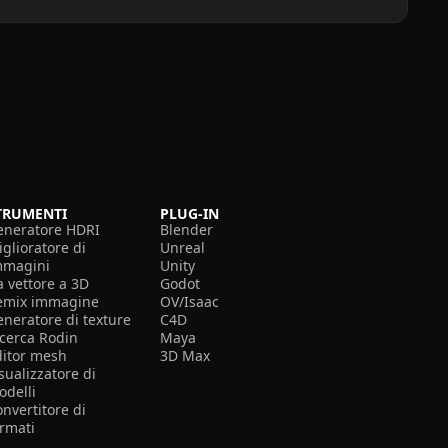
TRUMENTI
PLUG-IN
eneratore HDRI
Blender
glioratore di
Unreal
mmagini
Unity
a vettore a 3D
Godot
emix immagine
OV/Isaac
eneratore di texture
C4D
icerca Rodin
Maya
ditor mesh
3D Max
sualizzatore di
odelli
nvertitore di
ormati