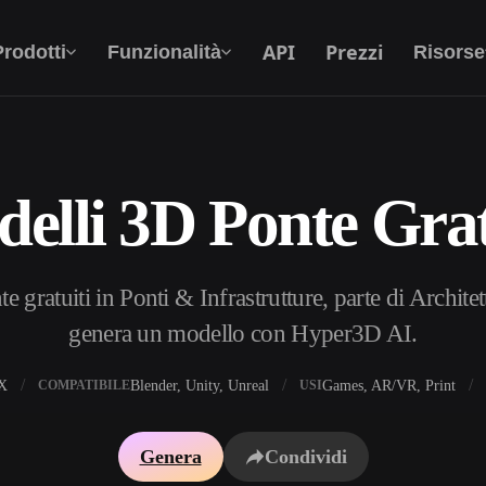
API
Prezzi
Prodotti
Funzionalità
Risorse
elli 3D Ponte Grat
Da Testo A 3D
Dal prompt di testo all'oggetto 3D —
all'istante.
gratuiti in Ponti & Infrastrutture, parte di Architet
API
Integra la nostra AI creativa nella tua app o nel
genera un modello con Hyper3D AI.
tuo flusso di lavoro.
X
Blender, Unity, Unreal
Games, AR/VR, Print
COMPATIBILE
USI
i texture IA
Motore di ricerca per modelli 3D
Genera
Condividi
HDRI IA
Convertitore da SVG a 3D