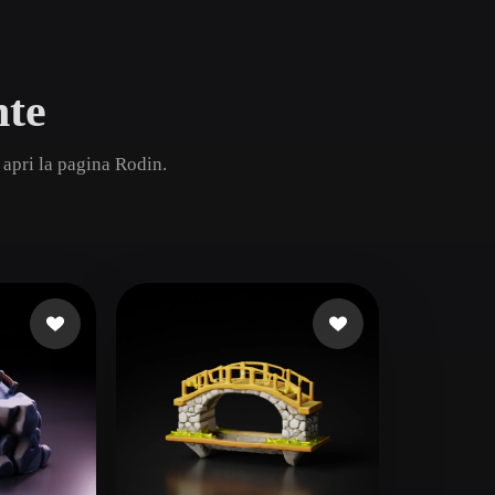
Game
n
Development
nte
ce
VR/AR
Mechanical
 apri la pagina Rodin.
Engineering
ot
Maya
3DS Max
ComfyUI
oon
Cel-Shaded
Fantasy
tric
Low Poly
Medieval