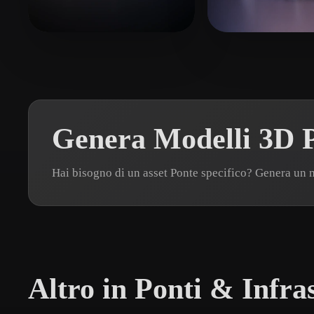
Organic
Photorealistic
Pixel
Darcy Sam
42 mi piace
Rowen
72 mi pi
Genera Modelli 3D P
Hai bisogno di un asset Ponte specifico? Genera un
Altro in Ponti & Infra