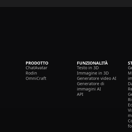
PRODOTTO
FUNZIONALITÀ
S
ChatAvatar
Testo in 3D
G
Rodin
Immagine in 3D
Mi
OmniCraft
Generatore video AI
i
Generatore di
D
immagini AI
R
API
G
R
E
Vi
m
Co
f