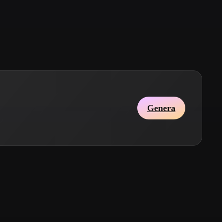
Stylized
Voxel
Genera