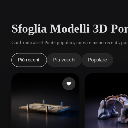
Casi D'uso
3D Printing
Animatio
Sfoglia Modelli 3D Po
NFT Creation
E-commer
Jewelry
Metaverse
Confronta asset Ponte popolari, nuovi e meno recenti, poi
Design
Plug-In
Più recenti
Più vecchi
Popolare
Blender
Unity
Unreal
God
Stili
Abstract
Anime
Cart
Hand-Painted
Industrial
Isome