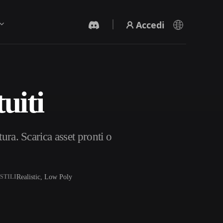
Accedi
uiti
Generatore Video IA
Crea video da testo o immagini con l'AI.
tura. Scarica asset pronti o
Realistic, Low Poly
STILI
Editor mesh 3D