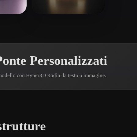
 Art
Realistic
Retro
ace
dsalka
21 mi piace
onte Personalizzati
 modello con Hyper3D Rodin da testo o immagine.
strutture