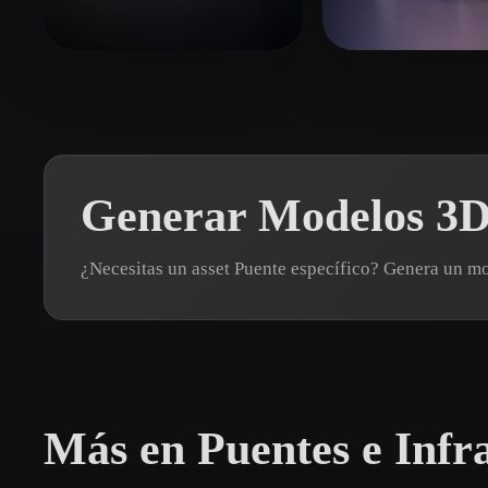
Organic
Photorealistic
Pixel
Darcy Sam
42 me gusta
Rowen
72 me gu
Generar Modelos 3D 
¿Necesitas un asset Puente específico? Genera un 
Más en Puentes e Infr