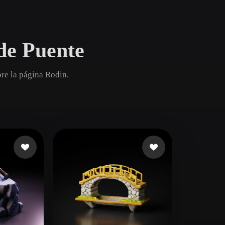
Game
n
Development
de Puente
ce
VR/AR
Mechanical
re la página Rodin.
Engineering
ot
Maya
3DS Max
ComfyUI
oon
Cel-Shaded
Fantasy
tric
Low Poly
Medieval