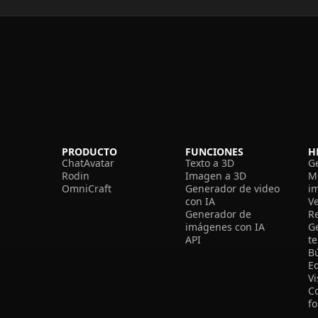
PRODUCTO
FUNCIONES
H
ChatAvatar
Texto a 3D
G
Rodin
Imagen a 3D
M
OmniCraft
Generador de video
i
con IA
V
Generador de
R
imágenes con IA
G
API
t
B
Ed
V
C
f