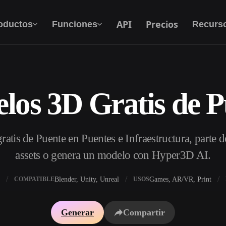
API
Precios
oductos
Funciones
Recurs
los 3D Gratis de P
Texto A 3D
Del prompt de texto al objeto 3D — al
instante.
atis de Puente en Puentes e Infraestructura, parte d
API
Integra nuestra IA creativa en tu app o flujo de
assets o genera un modelo con Hyper3D AI.
trabajo.
Blender, Unity, Unreal
Games, AR/VR, Print
COMPATIBLE
USOS
 texturas IA
Buscador de modelos 3D
Generar
Compartir
DRI IA
Convertidor SVG a 3D