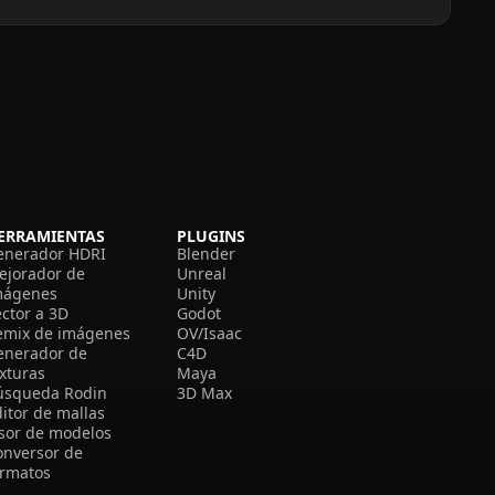
ERRAMIENTAS
PLUGINS
enerador HDRI
Blender
ejorador de
Unreal
mágenes
Unity
ector a 3D
Godot
emix de imágenes
OV/Isaac
enerador de
C4D
exturas
Maya
úsqueda Rodin
3D Max
itor de mallas
isor de modelos
onversor de
ormatos