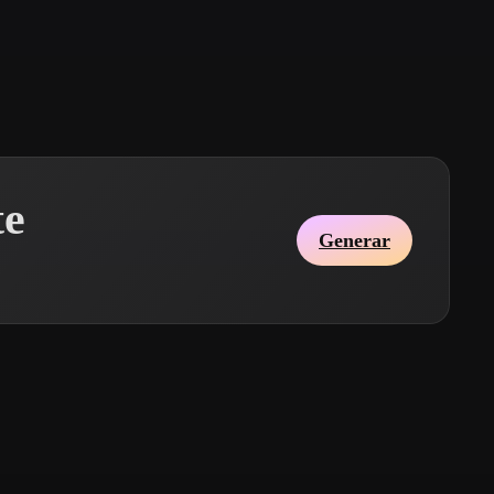
Stylized
Voxel
te
Generar