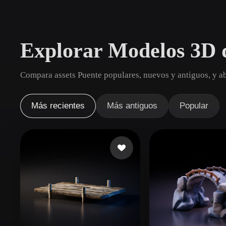
Casos De Uso
3D Printing
Animatio
Explorar Modelos 3D 
NFT Creation
E-commer
Jewelry
Metaverse
Compara assets Puente populares, nuevos y antiguos, y ab
Design
Plug-Ins
Más recientes
Más antiguos
Popular
Blender
Unity
Unreal
God
Estilos
Abstract
Anime
Cart
Hand-Painted
Industrial
Isome