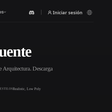
Iniciar sesión
os
uente
Generador De Video Con IA
Crea vídeos a partir de texto o imágenes con
IA.
e Arquitectura. Descarga
Realistic, Low Poly
ESTILOS
Editor de mallas 3D