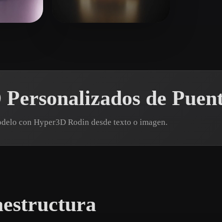
 Art
Realistic
Retro
sta
dsalka
21 me gusta
Personalizados de Puen
modelo con Hyper3D Rodin desde texto o imagen.
aestructura