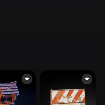
Automotive
Design
Character
Design
21
Flat
Gothic
Minimalist
Modern