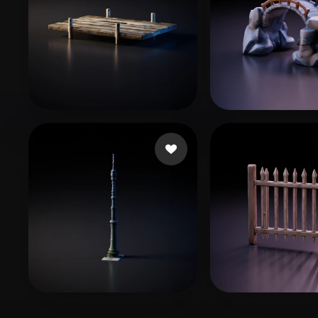
Darcy Sam
42 me gusta
Rowen
72 me gu
Белов Максим
5 me gusta
clear1521082
31