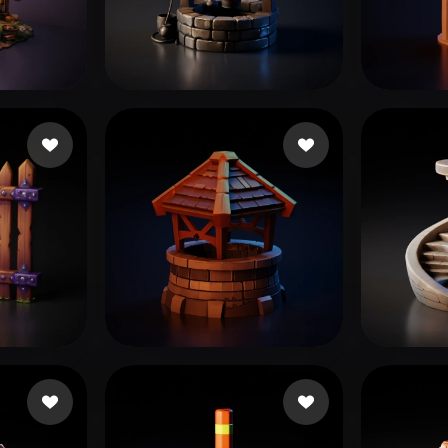
 Art
Realistic
Retro
神秘店长 A
sta
89 me gusta
cxz
82
gusta
Blandiaux Jonathan
139 me gusta
endo