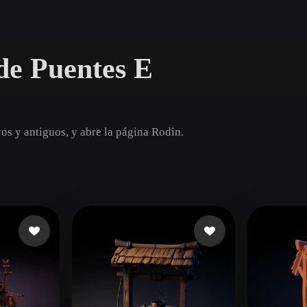
Game
n
Development
de Puentes E
ce
VR/AR
Mechanical
Engineering
os y antiguos, y abre la página Rodin.
ot
Maya
3DS Max
ComfyUI
oon
Cel-Shaded
Fantasy
tric
Low Poly
Medieval