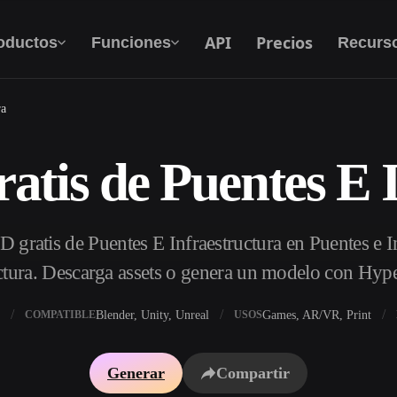
API
Precios
oductos
Funciones
Recurs
ra
tis de Puentes E 
Texto A 3D
Del prompt de texto al objeto 3D — al
instante.
gratis de Puentes E Infraestructura en Puentes e In
API
Integra nuestra IA creativa en tu app o flujo de
ctura. Descarga assets o genera un modelo con Hyp
trabajo.
Blender, Unity, Unreal
Games, AR/VR, Print
COMPATIBLE
USOS
 texturas IA
Buscador de modelos 3D
Generar
Compartir
DRI IA
Convertidor SVG a 3D