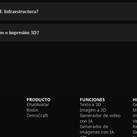
E Infraestructura?
gos o impresión 3D?
PRODUCTO
FUNCIONES
H
ChatAvatar
Texto a 3D
G
Rodin
Imagen a 3D
M
OmniCraft
Generador de video
i
con IA
V
Generador de
R
imágenes con IA
G