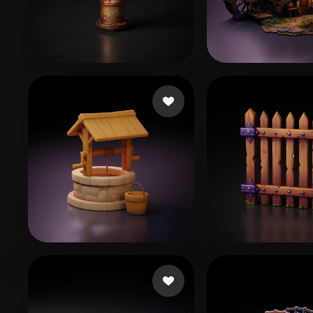
Organic
Photorealistic
Pixel
602470
23 me gusta
asfafw
44 me gu
Kriukov Ivan
178 me gusta
fart cat
139 me 