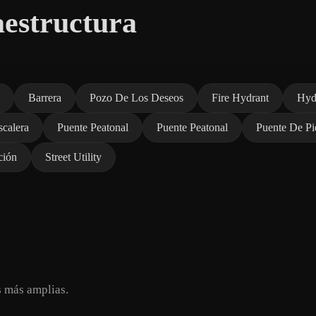
aestructura
Barrera
Pozo De Los Deseos
Fire Hydrant
Hyd
scalera
Puente Peatonal
Puente Peatonal
Puente De Pi
ción
Street Utility
s más amplias.