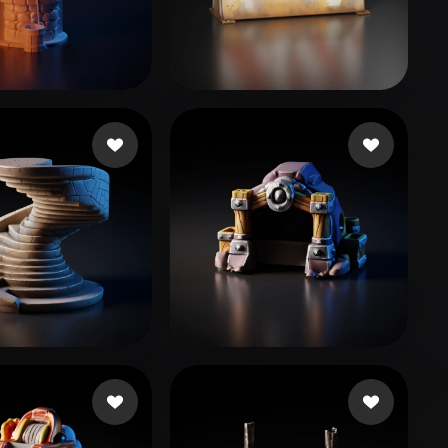
Stylized
Voxel
 me gusta
Appinpsire
131 me gusta
ngo
244 me gusta
soztest
60 me gusta