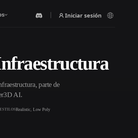
Iniciar sesión
os
Infraestructura
Generador De Video Con IA
Crea vídeos a partir de texto o imágenes con
IA.
fraestructura, parte de
er3D AI.
Realistic, Low Poly
ESTILOS
Editor de mallas 3D