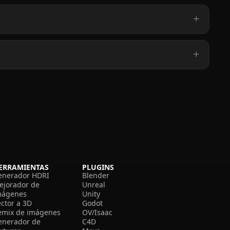
ERRAMIENTAS
PLUGINS
enerador HDRI
Blender
ejorador de
Unreal
mágenes
Unity
ector a 3D
Godot
emix de imágenes
OV/Isaac
enerador de
C4D