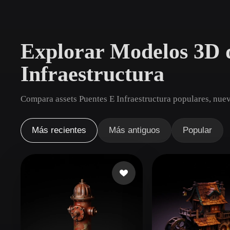
Casos De Uso
3D Printing
Animatio
Explorar Modelos 3D 
NFT Creation
E-commer
Infraestructura
Jewelry
Metaverse
Design
Compara assets Puentes E Infraestructura populares, nuev
Plug-Ins
Blender
Unity
Unreal
God
Más recientes
Más antiguos
Popular
Estilos
Abstract
Anime
Cart
Hand-Painted
Industrial
Isome