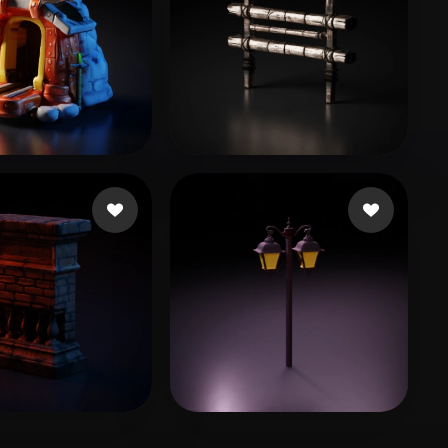
o
19 me gusta
sudapa
23 me gusta
14 me gusta
Abanithe Rayan
27 me gusta