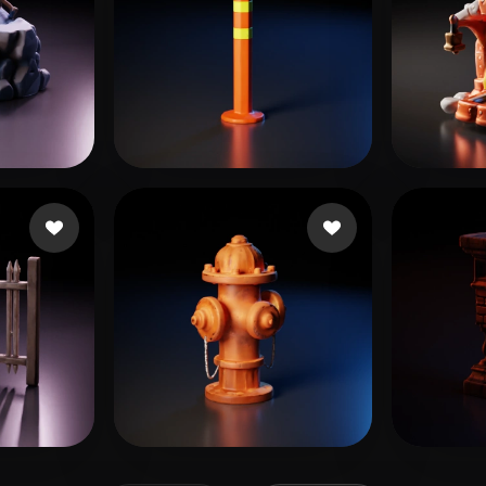
sta
Antonio521
12 me gusta
klokl
向 峰
 me gusta
Den
22 me gusta