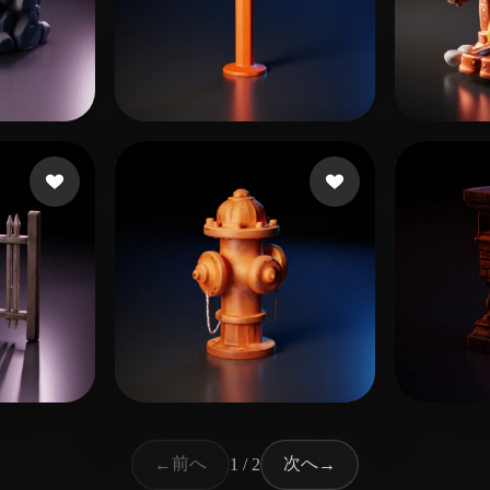
ね
12 いいね
Antonio521
klokl
1 いいね
22 いいね
向 峰
Den
前へ
次へ
←
1 / 2
→