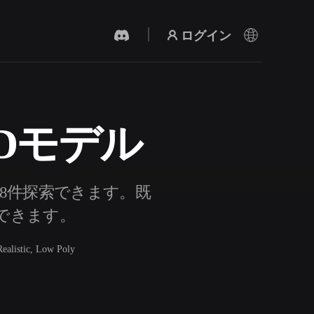
ログイン
Dモデル
AI 動画生成
テキストや画像から、AIで動画を作成。
28件探索できます。既
成できます。
Realistic, Low Poly
3Dメッシュエディター