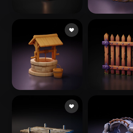
Organic
Photorealistic
Pixel
23 いいね
44 いい
602470
asfafw
178 いいね
139 い
Kriukov Ivan
fart cat