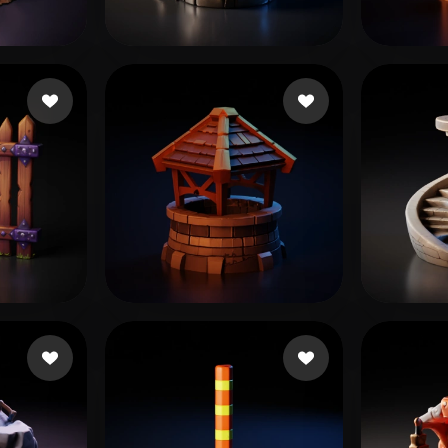
 Art
Realistic
Retro
ね
神秘店长 A
89 いいね
8
cxz
いね
139 いいね
Blandiaux Jonathan
endo