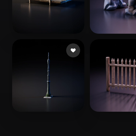
42 いいね
72 いい
Darcy Sam
Rowen
5 いいね
3
Белов Максим
clear1521082