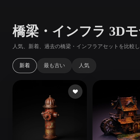
ユースケース
3D Printing
Animatio
橋梁・インフラ 3D
NFT Creation
E-commer
Jewelry
Metaverse
人気、新着、過去の橋梁・インフラアセットを比較し、
Design
プラグイン
新着
最も古い
人気
Blender
Unity
Unreal
God
スタイル
Abstract
Anime
Cart
Hand-Painted
Industrial
Isome