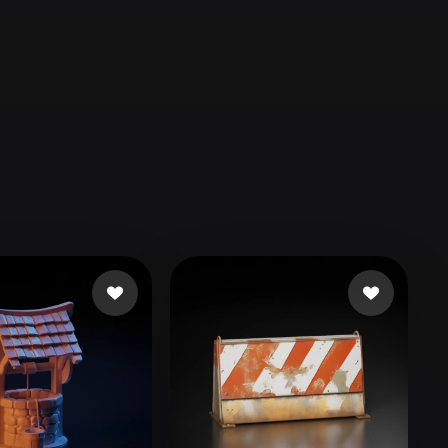
Automotive
Design
Character
Design
21
Flat
Gothic
Minimalist
Modern