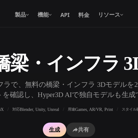
API
料金
製品
機能
リソース
橋梁・インフラ 3
テキストから 3D
テキストプロンプトから3Dオブジェク
トへ — 瞬時に。
API
ラで、無料の橋梁・インフラ 3Dモデルを
私たちのクリエイティブAIを、あなたの
を確認し、Hyper3D AIで独自モデルも生
アプリやワークフローに組み込みましょ
う。
BX
Blender, Unity, Unreal
Games, AR/VR, Print
対応
用途
スタイル
ェネレーター
3Dモデル検索エンジン
生成
共有
レーター
SVGから3Dへの変換ツール