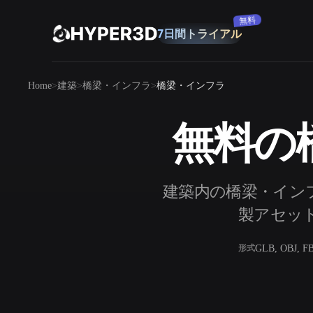
購読
製品
Home
建築
橋梁・インフラ
橋梁・インフラ
機能
Rodin
ChatAvatar
API
無料の
画像から 3D
料金
写真をアップロードするだけで、3Dオ
ブジェクトが瞬時に完成。
リソース
建築内の橋梁・インフ
AI 画像生成
シンプルなプロンプトから、高品質なビ
製アセット
ジュアルを生成。
コミュニティ
GLB, OBJ, F
形式
OmniCraft
ストーリー
研究
ブログ
AI画像リミックス
AIテクスチャジ
AI画像エンハンサー
AI HDRIジェネ