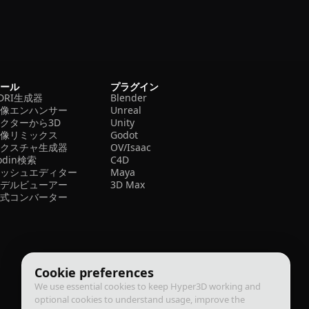
ツール
プラグイン
DRI生成器
Blender
画像エンハンサー
Unreal
クターから3D
Unity
画像リミックス
Godot
テクスチャ生成器
OV/Isaac
odin検索
C4D
メッシュエディター
Maya
モデルビューアー
3D Max
形式コンバーター
Cookie preferences
We use essential cookies to keep Hyper3D working and
optional cookies to understand usage, improve the