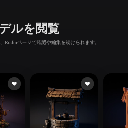
Game
n
Development
モデルを閲覧
ce
VR/AR
Mechanical
Rodinページで確認や編集を続けられます。
Engineering
ot
Maya
3DS Max
ComfyUI
oon
Cel-Shaded
Fantasy
tric
Low Poly
Medieval