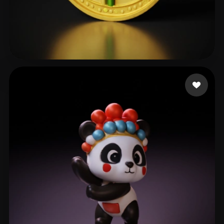
club ict
106 mi piace