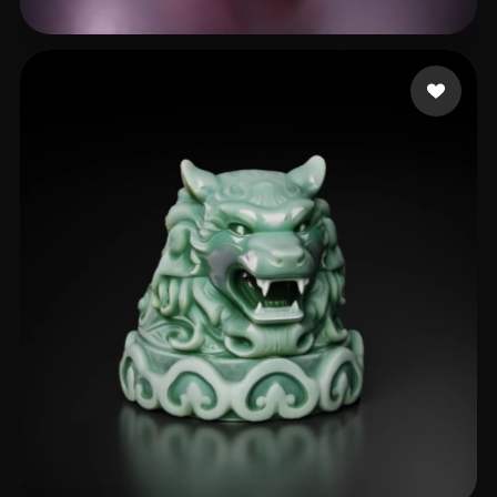
l231
340 mi piace