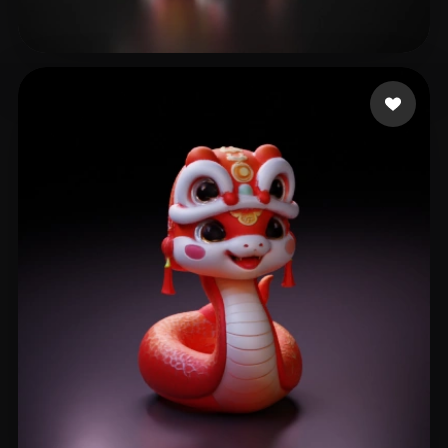
kira c
295 mi piace