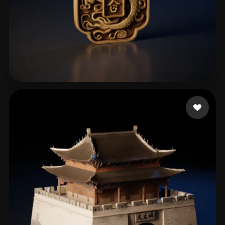
jingaojin1984
156 mi piace