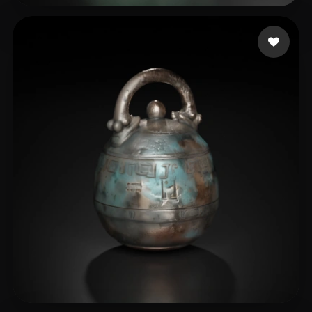
wck
87 mi piace