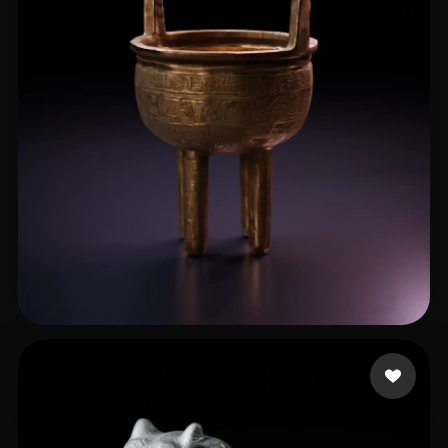
liulei8
18 mi piace