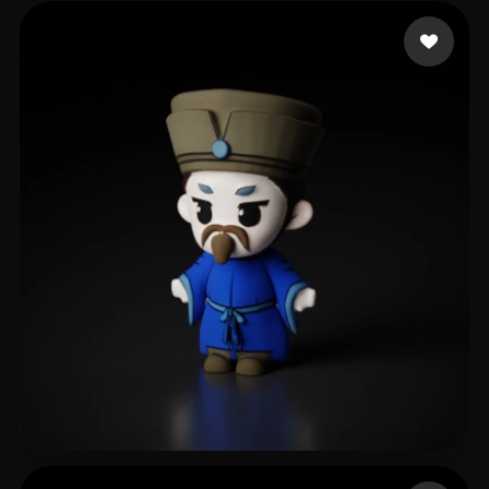
Gruber Bruno
32 mi piace
liuxingyue
32 mi piace