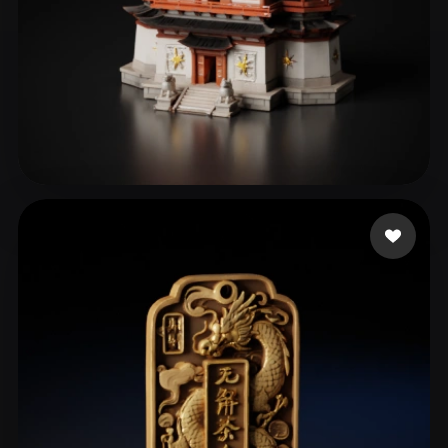
449238
97 mi piace