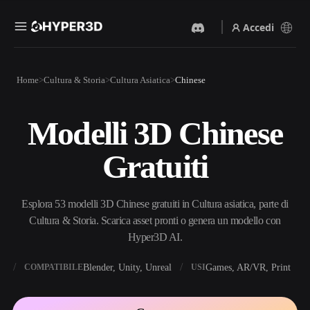
Accedi
Prodotti
Home
Cultura & Storia
Cultura Asiatica
Chinese
Funzionalità
Rodin
ChatAvatar
API
Modelli 3D Chinese
Da Immagine A 3D
Da Testo A 3D
Prezzi
Carica un'immagine, ottieni
Dal prompt di testo
Gratuiti
un oggetto 3D all'istante.
all'oggetto 3D — all'istante.
Risorse
Generatore Di Immagini IA
Generatore Video IA
Genera immagini di alta
Crea video da testo o
Esplora 53 modelli 3D Chinese gratuiti in Cultura asiatica, parte di
qualità da un semplice
immagini con l'AI.
prompt.
Cultura & Storia. Scarica asset pronti o genera un modello con
Community
Hyper3D AI.
API
Integra la nostra AI creativa
nella tua app o nel tuo flusso
X
Blender, Unity, Unreal
Games, AR/VR, Print
COMPATIBILE
USI
Storia
Ricerca
Blog
di lavoro.
OmniCraft