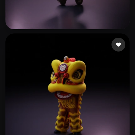
B
103 mi piace