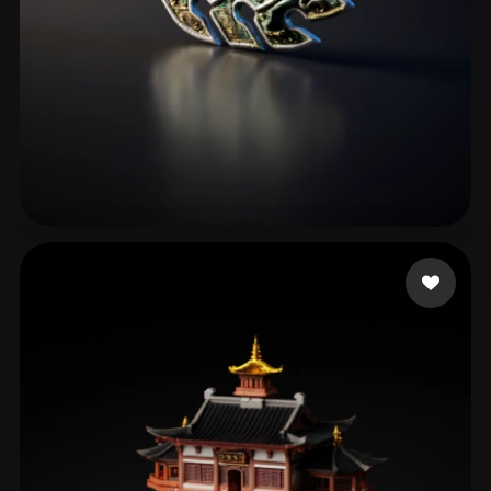
silot
14 mi piace