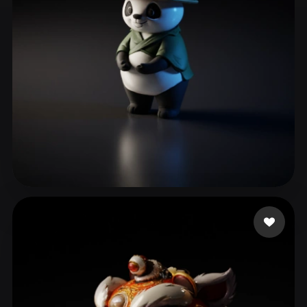
ComfyUI
21
Stili
Abstract
Anime
Cartoon
Cel-Shaded
Fantasy
Flat
Gothic
Hand-Painted
Industrial
Isometric
Low Poly
Medieval
Minimalist
Modern
Organic
Photorealistic
458412
54 mi piace
Pixel Art
Realistic
Retro
Stylized
Voxel