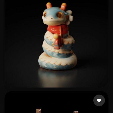
46361830
18 mi piace