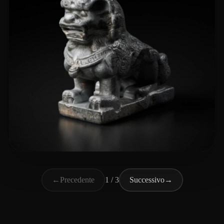
wei shuo
27 mi piace
←
Precedente
1 / 3
Successivo
→