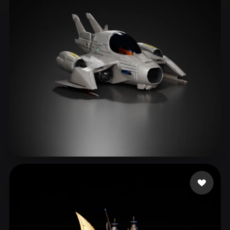
ComfyUI
21
Stili
Abstract
Anime
Cartoon
Cel-Shaded
Fantasy
Flat
Gothic
Hand-Painted
Industrial
Isometric
Low Poly
Medieval
Minimalist
Modern
Organic
Photorealistic
Pixel Art
Realistic
Retro
Stylized
Editz Dinesh
252 mi piace
Voxel