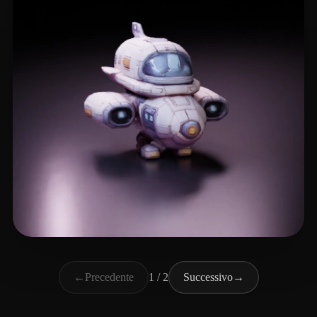
🖥️💻🐍🎨🔍🖌️
9 mi piace
←
Precedente
1 / 2
Successivo
→