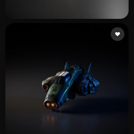
st damian
23 mi piace