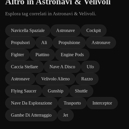
Altro in Astronavi & Velivoli
Esplora tag correlati in Astronavi & Velivoli.
Navicella Spaziale
Astronave
Cockpit
Propulsori
Ali
Propulsione
Astronave
Fighter
Piattino
Engine Pods
Caccia Stellare
Nave A Disco
Ufo
Astronave
Velivolo Alieno
Razzo
Flying Saucer
Gunship
Shuttle
Nave Da Esplorazione
Trasporto
Interceptor
Gambe Di Atterraggio
Jet