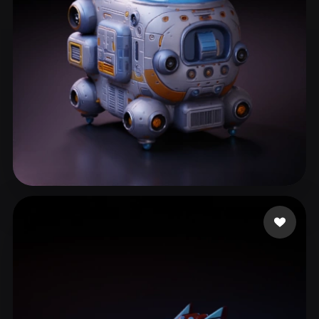
ArabJohnny
159 mi piace