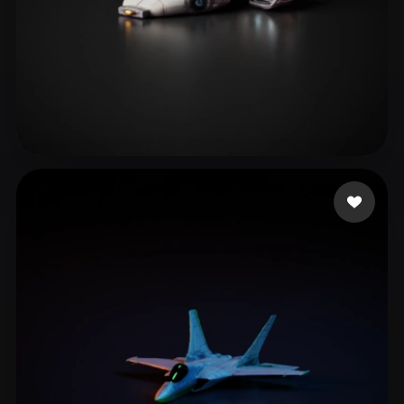
🖥️💻🐍🎨🔍🖌️
30 mi piace