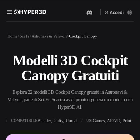
Accedi
Prodotti
Home
Sci Fi
Astronavi & Velivoli
Cockpit Canopy
Funzionalità
Rodin
ChatAvatar
API
Modelli 3D Cockpit
Da Immagine A 3D
Da Testo A 3D
Prezzi
Carica un'immagine, ottieni
Dal prompt di testo
Canopy Gratuiti
un oggetto 3D all'istante.
all'oggetto 3D — all'istante.
Risorse
Generatore Di Immagini IA
Generatore Video IA
Genera immagini di alta
Crea video da testo o
Esplora 22 modelli 3D Cockpit Canopy gratuiti in Astronavi &
qualità da un semplice
immagini con l'AI.
prompt.
Velivoli, parte di Sci-Fi. Scarica asset pronti o genera un modello con
Community
Hyper3D AI.
API
Integra la nostra AI creativa
nella tua app o nel tuo flusso
X
Blender, Unity, Unreal
Games, AR/VR, Print
COMPATIBILE
USI
Storia
Ricerca
Blog
di lavoro.
OmniCraft