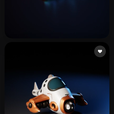
Haddish Daveed
35 mi piace