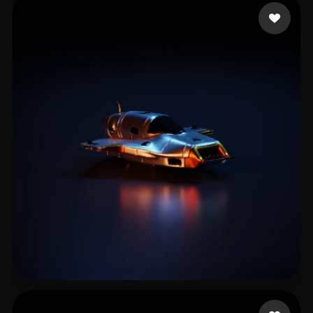
Takács László
6 mi piace
Petri Jim
12 mi piace