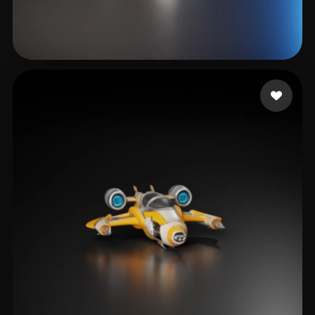
ABDALATEF AHMED
39 mi piace