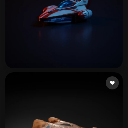
Ivanov Maksym
96 mi piace