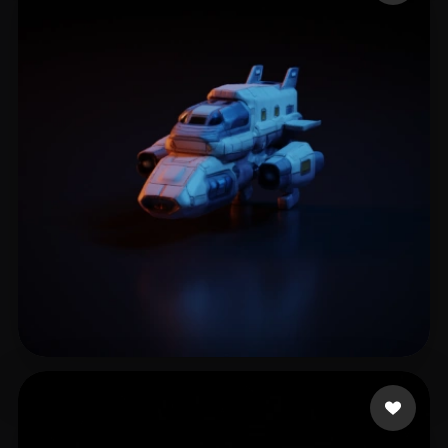
🖥️💻🐍🎨🔍🖌️
5 mi piace