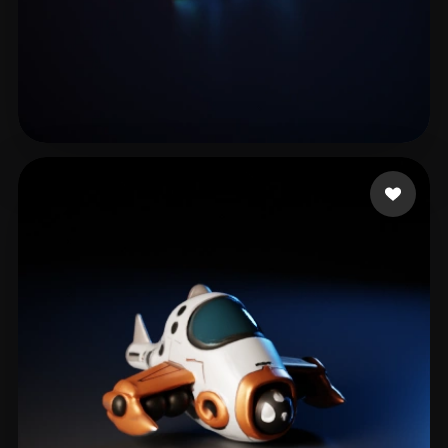
35 点赞
Haddish Daveed