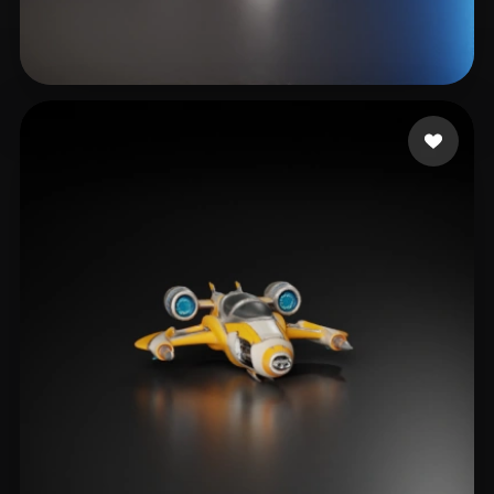
39 点赞
ABDALATEF AHMED