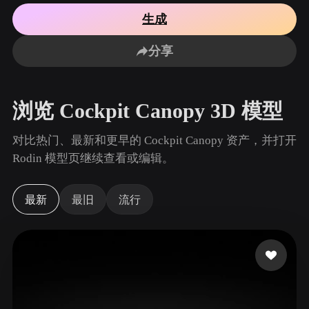
用例
AI 图像重混
AI HDRI 生成器
3D 网格 편집기
生成
3D Printing
Animation
AI 图像增强器
3D 模型搜索引擎
分享
Game
Automotive
AI 纹理生成器
SVG 转 3D 转换器
Development
Design
NFT Creation
E-commerce
浏览 Cockpit Canopy 3D 模型
Character
VR/AR
Design
对比热门、最新和更早的 Cockpit Canopy 资产，并打开
Metaverse
Jewelry Design
Rodin 模型页继续查看或编辑。
Mechanical
Engineering
最新
最旧
流行
插件
Blender
Unity
Unreal
Godot
Maya
3DS Max