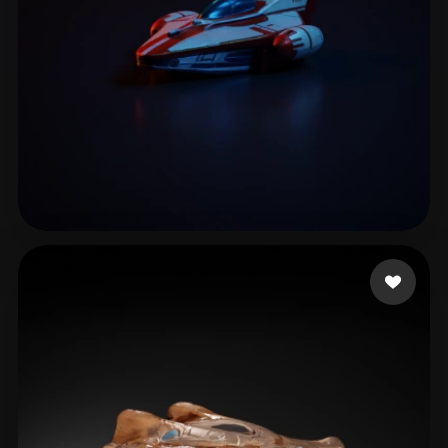
96 点赞
Ivanov Maksym