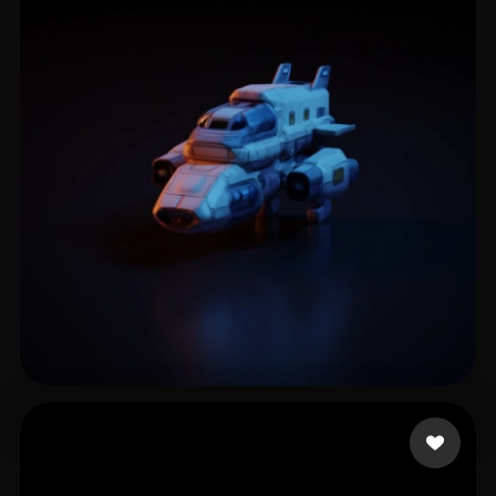
🖥️💻🐍🎨🔍🖌️
5 点赞