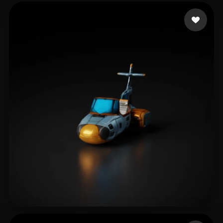
11 点赞
Gadras Maxime
6 点赞
Takács László