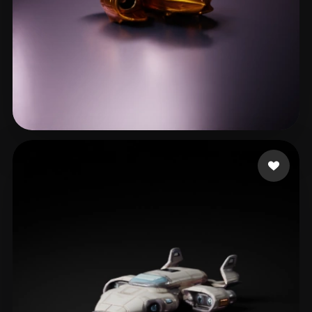
17 点赞
Veenvliet Dolf