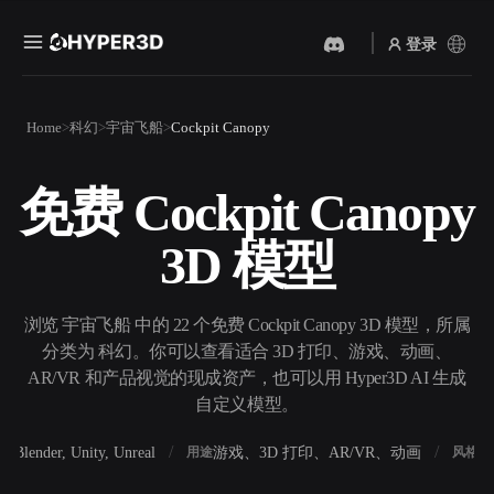
登录
产品
Home
科幻
宇宙飞船
Cockpit Canopy
功能
Rodin
ChatAvatar
API
免费 Cockpit Canopy
图片转 3D
文本转 3D
定价
上传一张图片，即刻获得 3D
从文字提示到 3D 物体 ——
3D 模型
物体。
即刻完成。
资源
AI 视频生成器
AI 图片生成器
用 AI 从文字或图片创作视
用一句简单提示生成高质量
浏览 宇宙飞船 中的 22 个免费 Cockpit Canopy 3D 模型，所属
频。
视觉内容。
分类为 科幻。你可以查看适合 3D 打印、游戏、动画、
社区
AR/VR 和产品视觉的现成资产，也可以用 Hyper3D AI 生成
API
自定义模型。
将我们的创意 AI 接入你的应
用或工作流。
故事
研究
博客
Blender, Unity, Unreal
游戏、3D 打印、AR/VR、动画
写
软件
用途
风格
OmniCraft