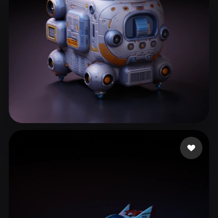
159 点赞
ArabJohnny