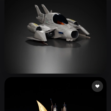
ComfyUI
21
风格
Abstract
Anime
Cartoon
Cel-Shaded
Fantasy
Flat
Gothic
Hand-Painted
Industrial
Isometric
Low Poly
Medieval
Minimalist
Modern
Organic
Photorealistic
Pixel Art
Realistic
Retro
Stylized
252 点赞
Editz Dinesh
Voxel