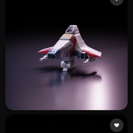
5 点赞
Manoharan Rajarajan