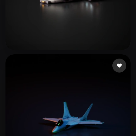
🖥️💻🐍🎨🔍🖌️
30 点赞