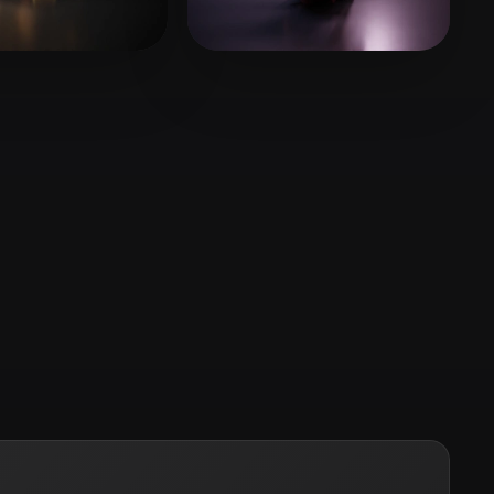
Stylized
Voxel
s
98 mi piace
haziroglu ismail
65 mi piace