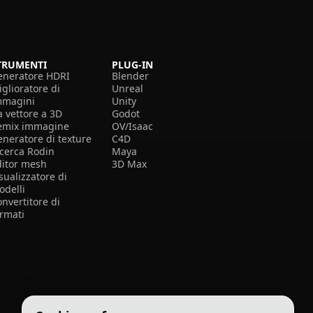
TRUMENTI
PLUG-IN
eneratore HDRI
Blender
glioratore di
Unreal
mmagini
Unity
a vettore a 3D
Godot
emix immagine
OV/Isaac
eneratore di texture
C4D
icerca Rodin
Maya
ditor mesh
3D Max
sualizzatore di
odelli
nvertitore di
ormati