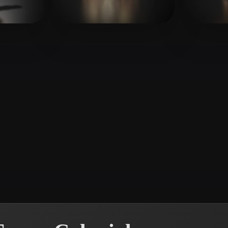
 Art
Realistic
Retro
贾 仕龙
piace
38 mi piace
Clau