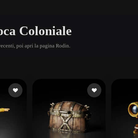
Game
n
Development
oca Coloniale
ce
VR/AR
Mechanical
centi, poi apri la pagina Rodin.
Engineering
ot
Maya
3DS Max
ComfyUI
oon
Cel-Shaded
Fantasy
tric
Low Poly
Medieval