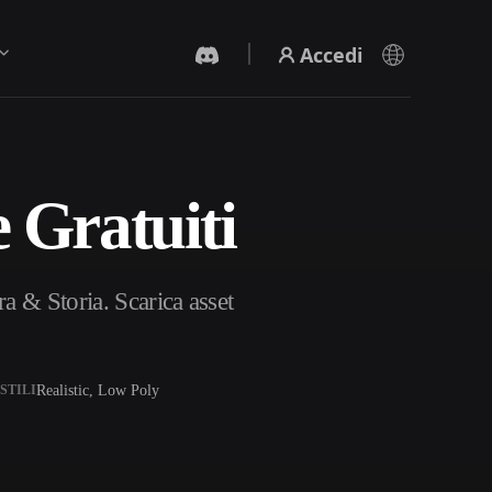
Accedi
 Gratuiti
Generatore Video IA
Crea video da testo o immagini con l'AI.
ra & Storia. Scarica asset
Realistic, Low Poly
STILI
Editor mesh 3D