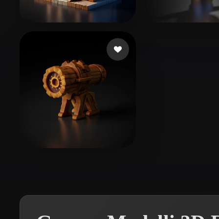
Organic
Photorealistic
Pixel
Hejazi abdul Hadi
53 mi piace
DMRG
170 mi 
Smith Cole
9 mi piace