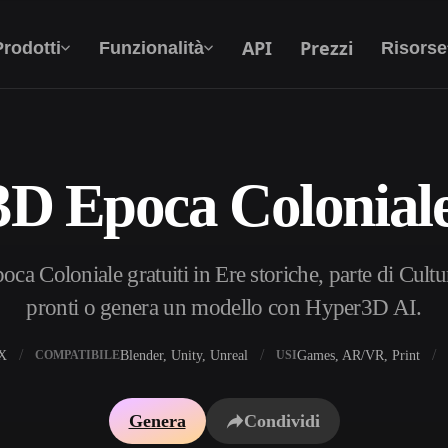
API
Prezzi
Prodotti
Funzionalità
Risorse
3D Epoca Coloniale
Da Testo A 3D
Dal prompt di testo all'oggetto 3D —
all'istante.
a Coloniale gratuiti in Ere storiche, parte di Cultu
API
Integra la nostra AI creativa nella tua app o nel
pronti o genera un modello con Hyper3D AI.
tuo flusso di lavoro.
X
Blender, Unity, Unreal
Games, AR/VR, Print
COMPATIBILE
USI
i texture IA
Motore di ricerca per modelli 3D
Genera
Condividi
HDRI IA
Convertitore da SVG a 3D