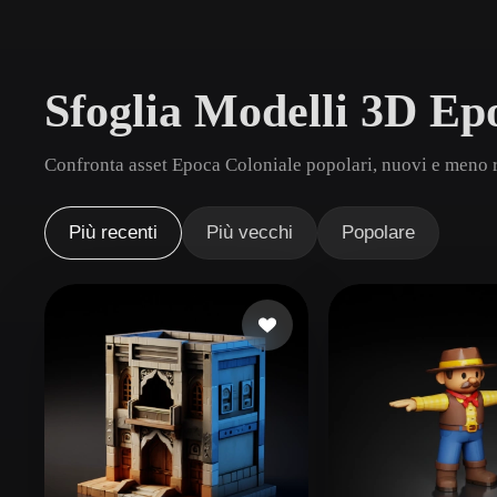
Casi D'uso
3D Printing
Animatio
Sfoglia Modelli 3D Ep
NFT Creation
E-commer
Jewelry
Metaverse
Confronta asset Epoca Coloniale popolari, nuovi e meno re
Design
Plug-In
Più recenti
Più vecchi
Popolare
Blender
Unity
Unreal
God
Stili
Abstract
Anime
Cart
Hand-Painted
Industrial
Isome