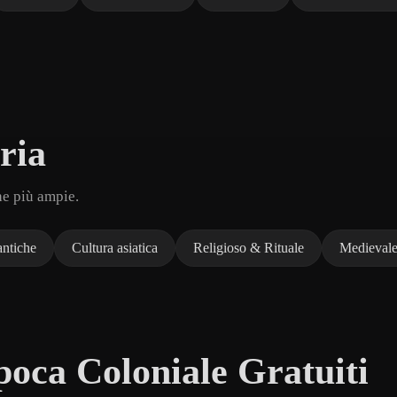
ria
he più ampie.
antiche
Cultura asiatica
Religioso & Rituale
Medievale
oca Coloniale Gratuiti