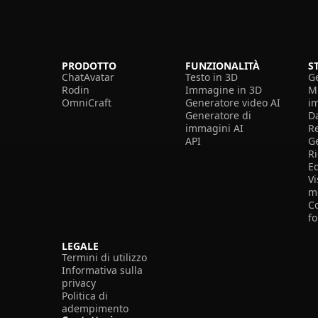
PRODOTTO
FUNZIONALITÀ
S
ChatAvatar
Testo in 3D
G
Rodin
Immagine in 3D
Mi
OmniCraft
Generatore video AI
i
Generatore di
D
immagini AI
R
API
G
R
E
Vi
m
Co
f
LEGALE
Termini di utilizzo
Informativa sulla
privacy
Politica di
adempimento