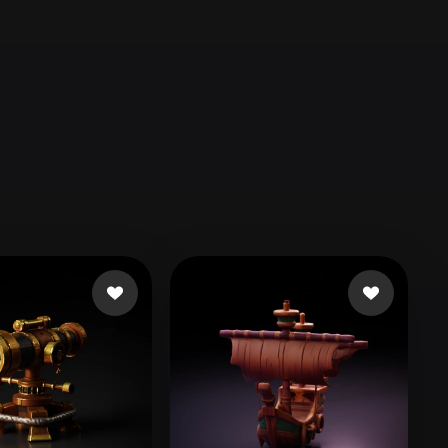
Automotive
Design
Character
Design
21
Flat
Gothic
Minimalist
Modern