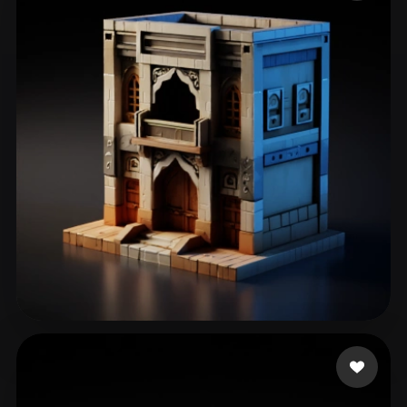
ComfyUI
21
Estilos
Abstract
Anime
Cartoon
Cel-Shaded
Fantasy
Flat
Gothic
Hand-Painted
Industrial
Isometric
Low Poly
Medieval
Minimalist
Modern
Organic
Photorealistic
Pixel Art
Realistic
Retro
Stylized
Voxel
Hejazi abdul Hadi
53 curtidas