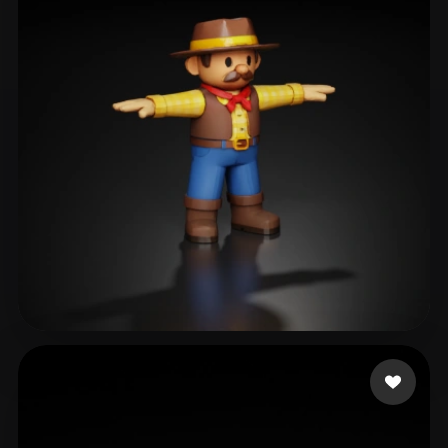
DMRG
170 curtidas