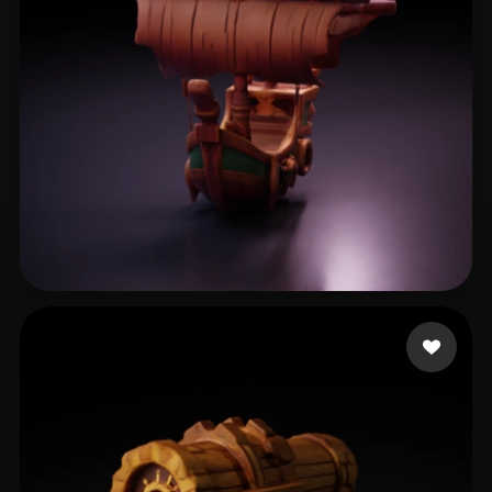
haziroglu ismail
65 curtidas