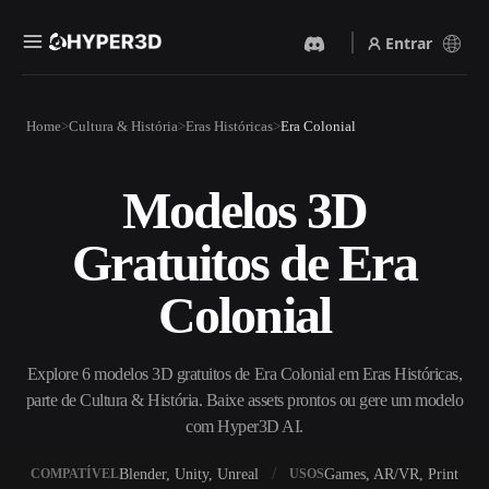
Entrar
Produtos
Home
Cultura & História
Eras Históricas
Era Colonial
Recursos
Rodin
ChatAvatar
API
Modelos 3D
Imagem Para 3D
Texto Para 3D
Preços
Envie uma imagem e receba
Do prompt de texto ao objeto
Gratuitos de Era
um objeto 3D na hora.
3D — na hora.
Recursos
Gerador De Imagens IA
Gerador De Vídeo IA
Colonial
Gere visuais de alta qualidade
Crie vídeos a partir de texto
a partir de um prompt
ou imagens com IA.
simples.
Comunidade
Explore 6 modelos 3D gratuitos de Era Colonial em Eras Históricas,
API
parte de Cultura & História. Baixe assets prontos ou gere um modelo
Integre nossa IA criativa ao
seu app ou fluxo de trabalho.
com Hyper3D AI.
História
Pesquisa
Blog
OmniCraft
Blender, Unity, Unreal
Games, AR/VR, Print
COMPATÍVEL
USOS