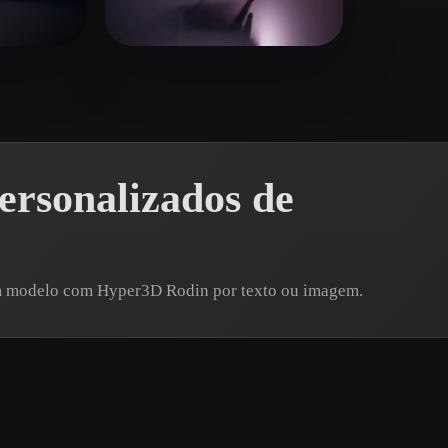
 Art
Realistic
Retro
21 curtidas
nntghypn
19 curtidas
rsonalizados de
um modelo com Hyper3D Rodin por texto ou imagem.