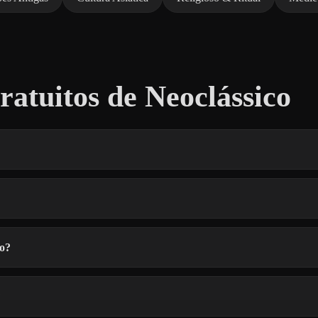
atuitos de Neoclássico
co?
?