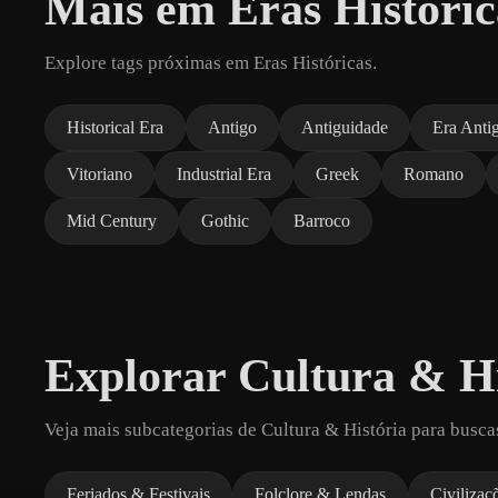
Mais em Eras Históric
Explore tags próximas em Eras Históricas.
Historical Era
Antigo
Antiguidade
Era Anti
Vitoriano
Industrial Era
Greek
Romano
Mid Century
Gothic
Barroco
Explorar Cultura & Hi
Veja mais subcategorias de Cultura & História para busca
Feriados & Festivais
Folclore & Lendas
Civilizaç