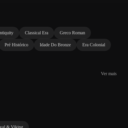
ntiquity
Classical Era
Greco Roman
Pré Histórico
Idade Do Bronze
Era Colonial
Ver mais
val & Viking