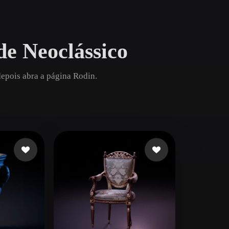
Game
n
Development
e Neoclássico
ce
VR/AR
Mechanical
depois abra a página Rodin.
Engineering
ot
Maya
3DS Max
ComfyUI
oon
Cel-Shaded
Fantasy
tric
Low Poly
Medieval