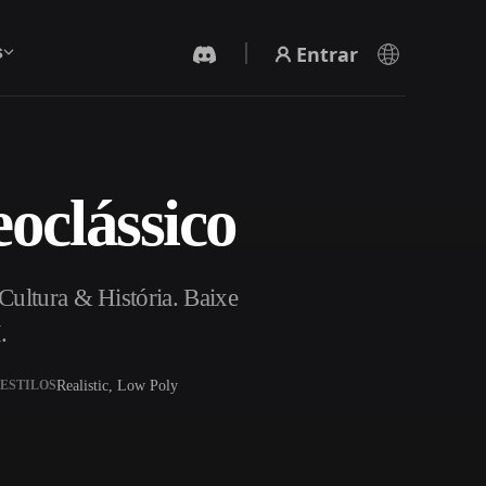
Entrar
s
oclássico
Gerador De Vídeo IA
Crie vídeos a partir de texto ou imagens com
IA.
Cultura & História. Baixe
.
Realistic, Low Poly
ESTILOS
Editor de Malhas 3D