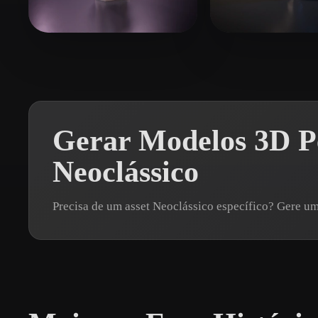
Organic
Photorealistic
Pixel
최 우석
114 curtidas
Jackson Travis
Gerar Modelos 3D Pe
Neoclássico
Precisa de um asset Neoclássico específico? Gere 