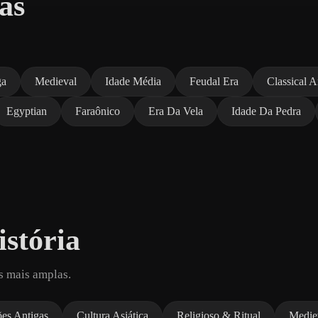
as
ga
Medieval
Idade Média
Feudal Era
Classical A
Egyptian
Faraônico
Era Da Vela
Idade Da Pedra
stória
s mais amplas.
ões Antigas
Cultura Asiática
Religioso & Ritual
Medie