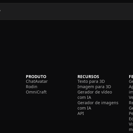
?
PRODUTO
RECURSOS
F
ChatAvatar
Texto para 3D
G
Rodin
Imagem para 3D
A
OmniCraft
Gerador de vídeo
i
com IA
V
Gerador de imagens
R
com IA
G
API
P
E
V
m