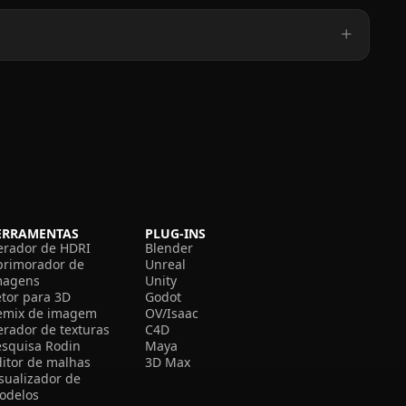
ERRAMENTAS
PLUG-INS
erador de HDRI
Blender
primorador de
Unreal
magens
Unity
etor para 3D
Godot
emix de imagem
OV/Isaac
erador de texturas
C4D
esquisa Rodin
Maya
ditor de malhas
3D Max
isualizador de
odelos