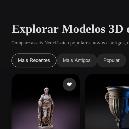
Casos De Uso
3D Printing
Animatio
Explorar Modelos 3D d
NFT Creation
E-commer
Jewelry
Metaverse
Compare assets Neoclássico populares, novos e antigos, 
Design
Plug-Ins
Mais Recentes
Mais Antigos
Popular
Blender
Unity
Unreal
God
Estilos
Abstract
Anime
Cart
Hand-Painted
Industrial
Isome