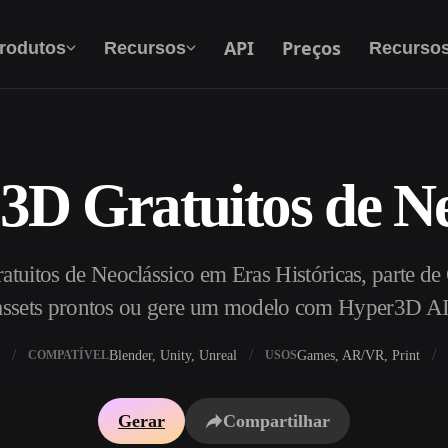
API
Preços
rodutos
Recursos
Recurso
3D Gratuitos de Ne
Texto Para 3D
Do prompt de texto ao objeto 3D — na hora.
tuitos de Neoclássico em Eras Históricas, parte de 
API
Integre nossa IA criativa ao seu app ou fluxo
assets prontos ou gere um modelo com Hyper3D AI
de trabalho.
Blender, Unity, Unreal
Games, AR/VR, Print
COMPATÍVEL
USOS
exturas IA
Motor de Busca de Modelos 3D
Gerar
Compartilhar
HDRI IA
Conversor de SVG para 3D