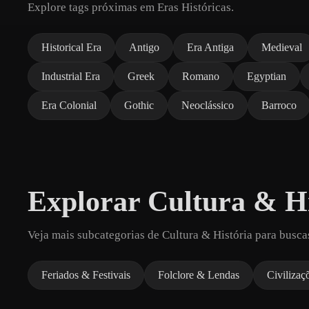
Explore tags próximas em Eras Históricas.
Historical Era
Antigo
Era Antiga
Medieval
Industrial Era
Greek
Romano
Egyptian
Era Colonial
Gothic
Neoclássico
Barroco
Explorar Cultura & Hi
Veja mais subcategorias de Cultura & História para busca
Feriados & Festivais
Folclore & Lendas
Civilizaç