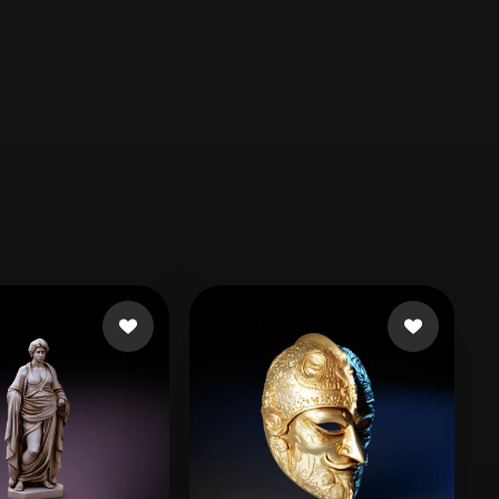
Automotive
Design
Character
Design
21
Flat
Gothic
Minimalist
Modern