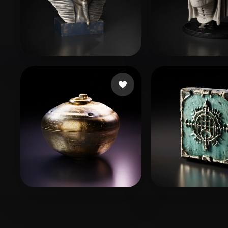
manzilone danzi
123 curtidas
rishumehra90
5
NotStar
18 curtidas
fxmedia Aitool