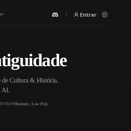
Entrar
s
tiguidade
Gerador De Vídeo IA
Crie vídeos a partir de texto ou imagens com
IA.
 de Cultura & História.
 AI.
Realistic, Low Poly
ESTILOS
Editor de Malhas 3D