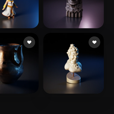
n Annie
61 curtidas
Waisberg Paulo
38 curtidas
анова Мария
29 curtidas
jiahengwang
10 curtidas