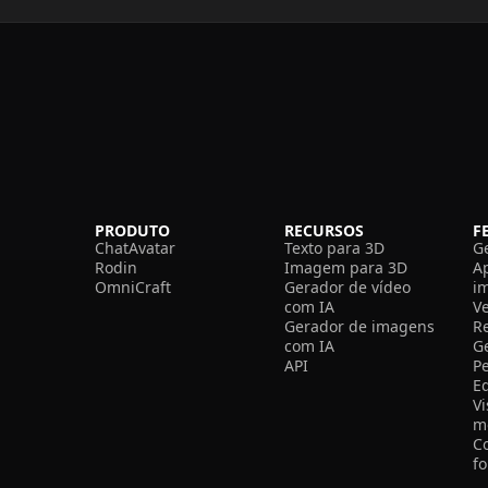
PRODUTO
RECURSOS
F
ChatAvatar
Texto para 3D
G
Rodin
Imagem para 3D
A
OmniCraft
Gerador de vídeo
i
com IA
V
Gerador de imagens
R
com IA
G
API
P
E
V
m
C
f