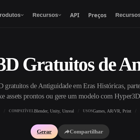
API
Preços
rodutos
Recursos
Recurso
3D Gratuitos de An
Texto Para 3D
Do prompt de texto ao objeto 3D — na hora.
gratuitos de Antiguidade em Eras Históricas, parte
API
Integre nossa IA criativa ao seu app ou fluxo
xe assets prontos ou gere um modelo com Hyper3D
de trabalho.
Blender, Unity, Unreal
Games, AR/VR, Print
COMPATÍVEL
USOS
exturas IA
Motor de Busca de Modelos 3D
Gerar
Compartilhar
HDRI IA
Conversor de SVG para 3D