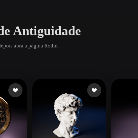
Game
n
Development
de Antiguidade
ce
VR/AR
Mechanical
depois abra a página Rodin.
Engineering
ot
Maya
3DS Max
ComfyUI
oon
Cel-Shaded
Fantasy
tric
Low Poly
Medieval