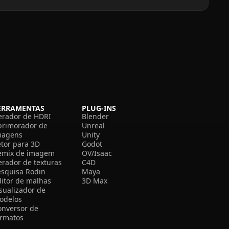
ERRAMENTAS
PLUG-INS
erador de HDRI
Blender
primorador de
Unreal
magens
Unity
etor para 3D
Godot
emix de imagem
OV/Isaac
erador de texturas
C4D
esquisa Rodin
Maya
ditor de malhas
3D Max
isualizador de
odelos
onversor de
ormatos