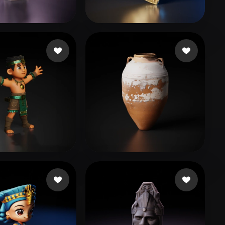
Stylized
Voxel
우석
114 curtidas
Çiçek Umut
118 curtidas
417 curtidas
tara222 armani
71 curtidas