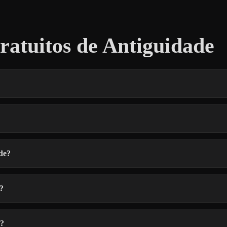
atuitos de Antiguidade
de?
?
D?