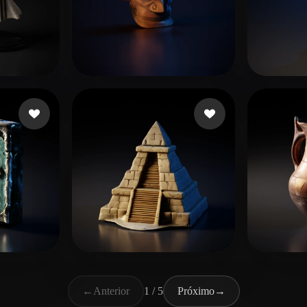
1 curtidas
Rickyking9059
45 curtidas
Marti
s
58 curtidas
Gow Courtney
72 curtidas
Гриб
←
Anterior
1 / 5
Próximo
→