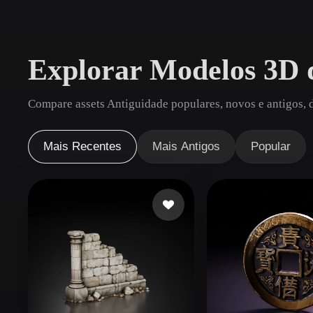
Casos De Uso
3D Printing
Animatio
Explorar Modelos 3D 
NFT Creation
E-commer
Jewelry
Metaverse
Compare assets Antiguidade populares, novos e antigos, 
Design
Plug-Ins
Mais Recentes
Mais Antigos
Popular
Blender
Unity
Unreal
God
Estilos
Abstract
Anime
Cart
Hand-Painted
Industrial
Isome