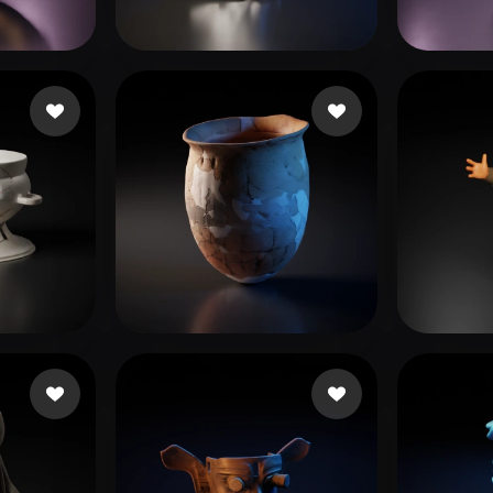
 Art
Realistic
Retro
최 
as
EndKey
99 curtidas
das
111
26 curtidas
AHY