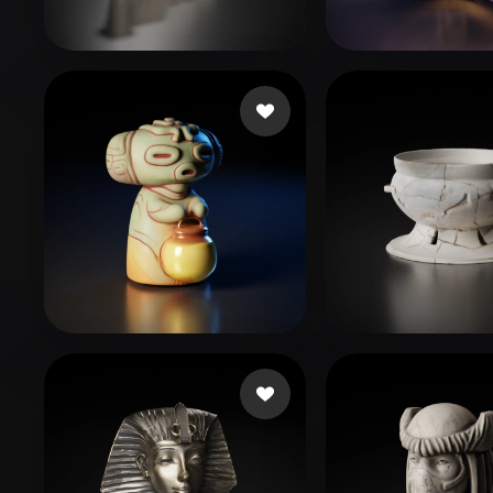
Organic
Photorealistic
Pixel
760532
46 curtidas
ahaaa
73 curtid
윤 현정
Huỳnh Khương Duy
90 curtidas
76 curti