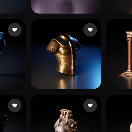
 Art
Realistic
Retro
최 우석
idas
114 curtidas
tara2
21 curtidas
ABSTRAKTO STUDIO
16 curtidas
thom