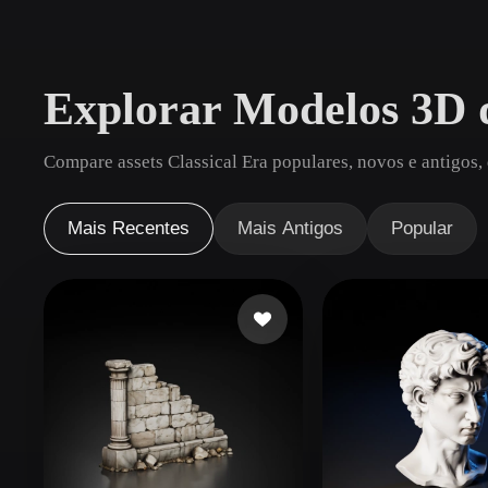
Casos De Uso
3D Printing
Animatio
Explorar Modelos 3D d
NFT Creation
E-commer
Jewelry
Metaverse
Compare assets Classical Era populares, novos e antigos,
Design
Plug-Ins
Mais Recentes
Mais Antigos
Popular
Blender
Unity
Unreal
God
Estilos
Abstract
Anime
Cart
Hand-Painted
Industrial
Isome