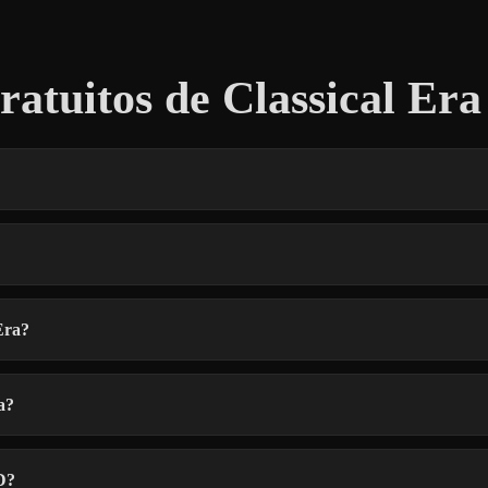
tuitos de Classical Era
Era?
a?
D?