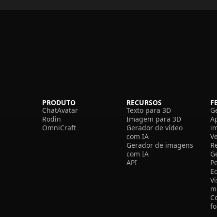
PRODUTO
RECURSOS
F
ChatAvatar
Texto para 3D
G
Rodin
Imagem para 3D
A
OmniCraft
Gerador de vídeo
i
com IA
V
Gerador de imagens
R
com IA
G
API
P
E
V
m
C
f