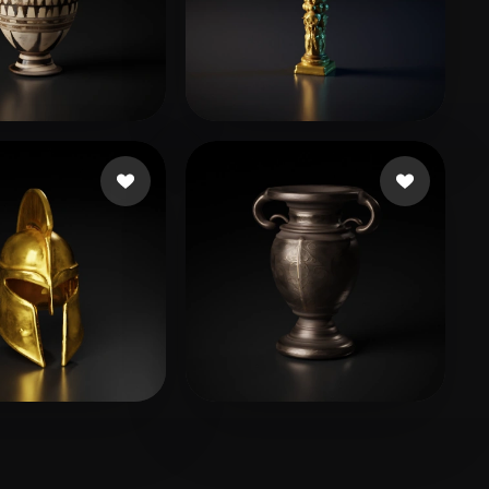
liam
12 curtidas
Jagadnath
18 curtidas
 Diego
31 curtidas
Scott Chelsea
19 curtidas