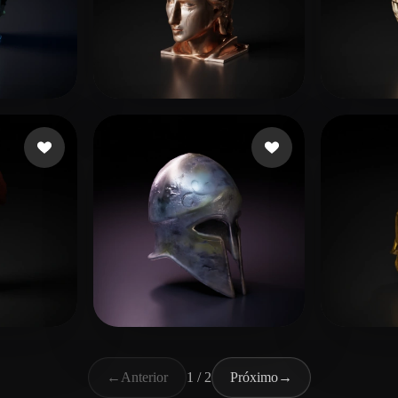
das
alkiswani saif
4 curtidas
B Wil
5 curtidas
PixelGadget
10 curtidas
Puoti
←
Anterior
1 / 2
Próximo
→