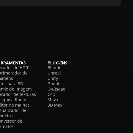
ERRAMENTAS
PLUG-INS
erador de HDRI
Blender
primorador de
Unreal
magens
Unity
etor para 3D
Godot
emix de imagem
OV/Isaac
erador de texturas
C4D
esquisa Rodin
Maya
ditor de malhas
3D Max
isualizador de
odelos
onversor de
ormatos