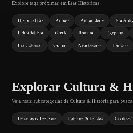
Explore tags próximas em Eras Históricas.
Historical Era
Antigo
Antiguidade
Era Anti
Industrial Era
Greek
Romano
Egyptian
Era Colonial
Gothic
Neoclássico
Barroco
Explorar Cultura & Hi
Veja mais subcategorias de Cultura & História para busca
Feriados & Festivais
Folclore & Lendas
Civilizaç