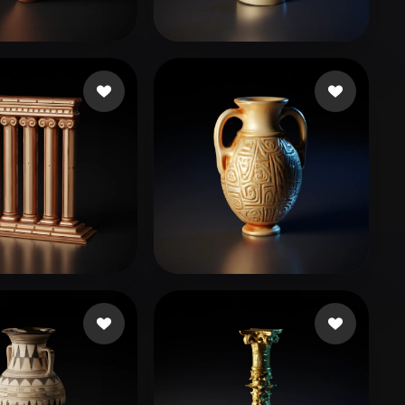
Stylized
Voxel
22 armani
71 curtidas
jiahengwang
10 curtidas
as
53 curtidas
Косарев Слава
30 curtidas