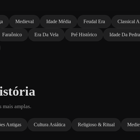
ga
Medieval
Idade Média
Feudal Era
Classical A
Faraônico
Era Da Vela
Pré Histórico
Idade Da Pedra
stória
s mais amplas.
ões Antigas
Cultura Asiática
Religioso & Ritual
Medie