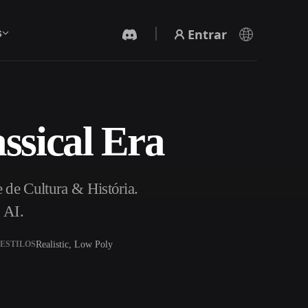
Entrar
s
ssical Era
Gerador De Vídeo IA
Crie vídeos a partir de texto ou imagens com
IA.
 de Cultura & História.
 AI.
Realistic, Low Poly
ESTILOS
Editor de Malhas 3D