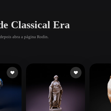
Game
n
Development
e Classical Era
ce
VR/AR
Mechanical
 depois abra a página Rodin.
Engineering
ot
Maya
3DS Max
ComfyUI
oon
Cel-Shaded
Fantasy
tric
Low Poly
Medieval