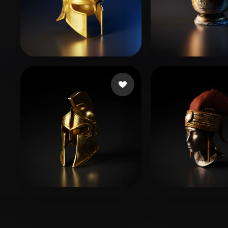
李 运忠
Szűts Gergely
37 curtidas
15 curti
jetjedi
35 curtidas
Sarpong Jason