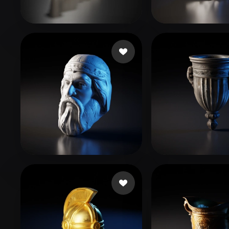
Organic
Photorealistic
Pixel
760532
46 curtidas
EndKey
99 curt
3dcadbuilder
33 curtidas
Jackson Travis