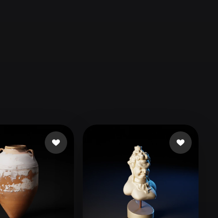
Automotive
Design
Character
Design
21
Flat
Gothic
Minimalist
Modern