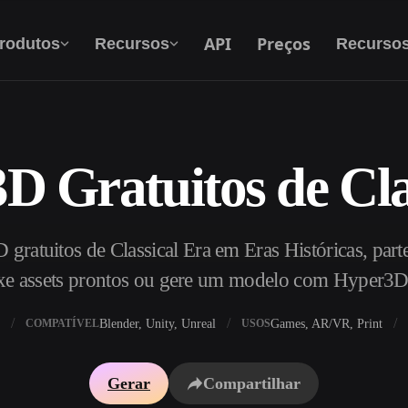
API
Preços
rodutos
Recursos
Recurso
D Gratuitos de Cla
Texto Para 3D
Do prompt de texto ao objeto 3D — na hora.
gratuitos de Classical Era em Eras Históricas, parte
API
Integre nossa IA criativa ao seu app ou fluxo
xe assets prontos ou gere um modelo com Hyper3D
de trabalho.
Blender, Unity, Unreal
Games, AR/VR, Print
COMPATÍVEL
USOS
exturas IA
Motor de Busca de Modelos 3D
Gerar
Compartilhar
HDRI IA
Conversor de SVG para 3D