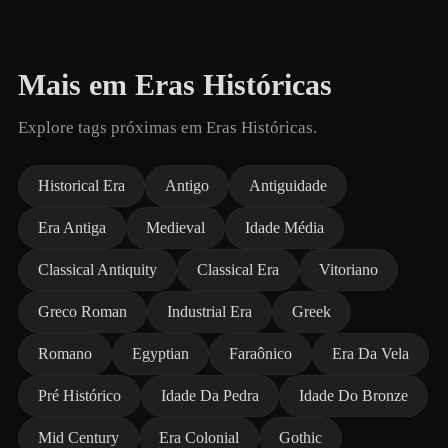
Mais em Eras Históricas
Explore tags próximas em Eras Históricas.
Historical Era
Antigo
Antiguidade
Era Antiga
Medieval
Idade Média
Classical Antiquity
Classical Era
Vitoriano
Greco Roman
Industrial Era
Greek
Romano
Egyptian
Faraônico
Era Da Vela
Pré Histórico
Idade Da Pedra
Idade Do Bronze
Mid Century
Era Colonial
Gothic