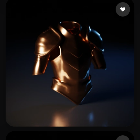
9NINE
29 curtidas
Penta Francesco
8 curtidas