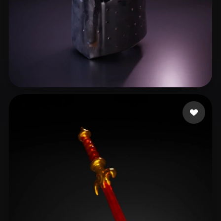
liyu
13 curtidas