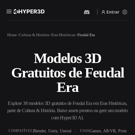
Entrar
Produtos
Home
Cultura & História
Eras Históricas
Feudal Era
Recursos
Rodin
ChatAvatar
API
Modelos 3D
Imagem Para 3D
Texto Para 3D
Preços
Envie uma imagem e receba
Do prompt de texto ao objeto
Gratuitos de Feudal
um objeto 3D na hora.
3D — na hora.
Recursos
Gerador De Imagens IA
Gerador De Vídeo IA
Era
Gere visuais de alta qualidade
Crie vídeos a partir de texto
a partir de um prompt
ou imagens com IA.
simples.
Comunidade
Explore 38 modelos 3D gratuitos de Feudal Era em Eras Históricas,
API
parte de Cultura & História. Baixe assets prontos ou gere um modelo
Integre nossa IA criativa ao
seu app ou fluxo de trabalho.
com Hyper3D AI.
História
Pesquisa
Blog
OmniCraft
Blender, Unity, Unreal
Games, AR/VR, Print
COMPATÍVEL
USOS