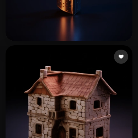
Błaznów Książę
11 curtidas