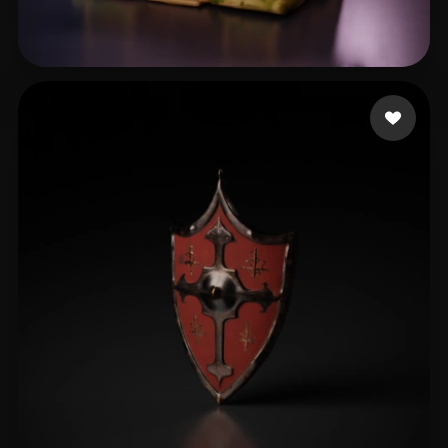
xicai
42 curtidas