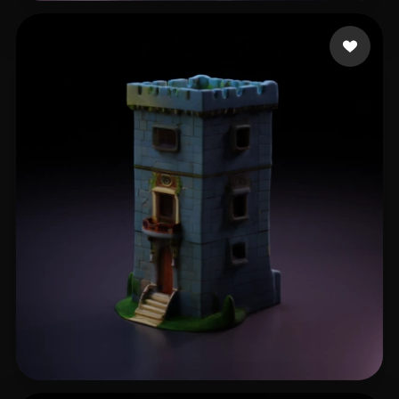
PixelGadget
16 curtidas