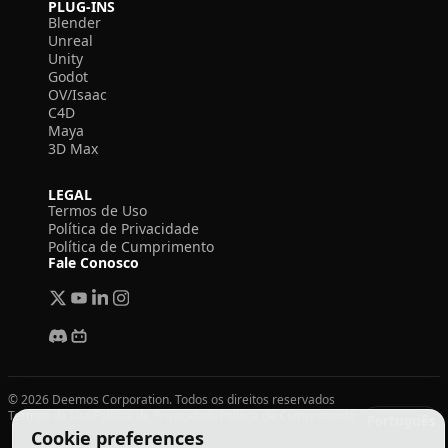
PLUG-INS
Blender
Unreal
Unity
Godot
OV/Isaac
C4D
Maya
3D Max
LEGAL
Termos de Uso
Política de Privacidade
Política de Cumprimento
Fale Conosco
© 2026 Deemos Corporation. Todos os direitos reservados
Termos de Uso
Política de Privacidade
Política de Cumprimento
Português
Cookie preferences