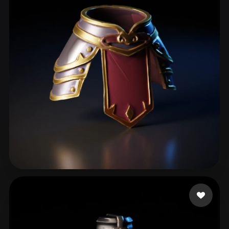
neo
85 curtidas