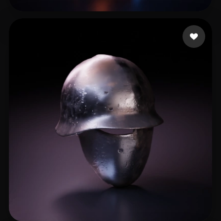
Prasopphol Niphon
20 curtidas