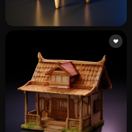
eEhyQx
9 curtidas