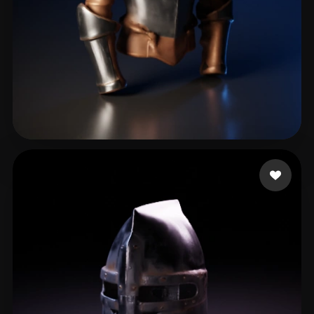
crowN
25 curtidas