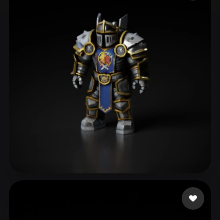
ComfyUI
21
Estilos
Abstract
Anime
Cartoon
Cel-Shaded
Fantasy
Flat
Gothic
Hand-Painted
Industrial
Isometric
Low Poly
Medieval
Minimalist
Modern
Organic
Photorealistic
Pixel Art
Realistic
Retro
Stylized
Voxel
sands aaron
114 curtidas