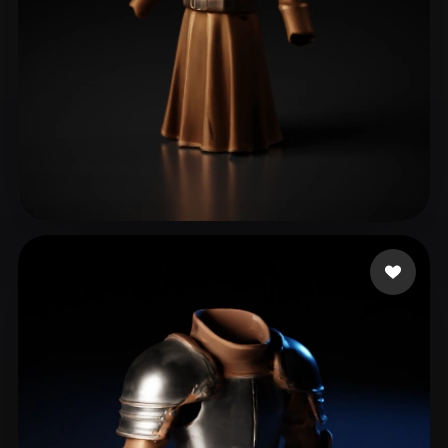
TrIfLiN
31 curtidas