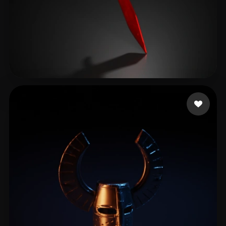
Таджиковичанович Тад
17 curtidas