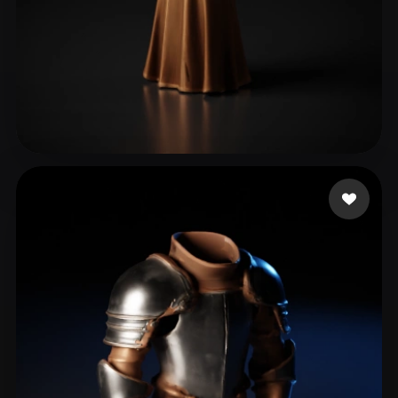
TrIfLiN
31 likes