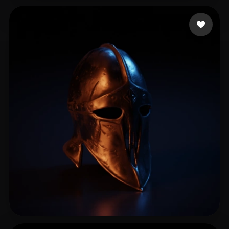
Slomo105
17 likes