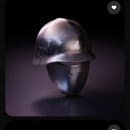
Prasopphol Niphon
20 likes
PixelGadget
16 likes