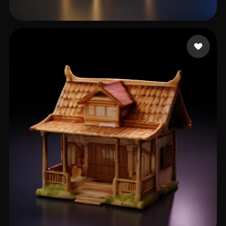
eEhyQx
9 likes