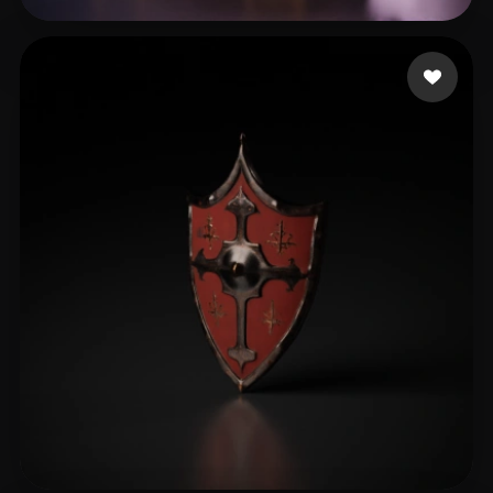
xicai
42 likes