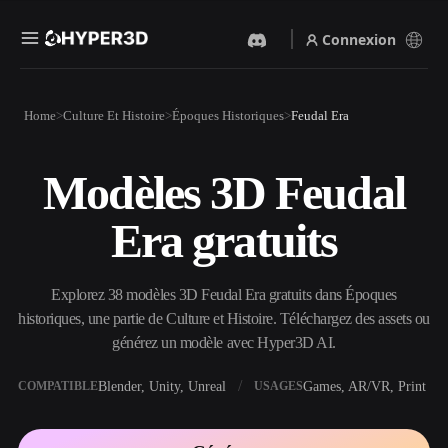
Connexion
Produits
Home
Culture Et Histoire
Époques Historiques
Feudal Era
Fonctionnalités
Rodin
ChatAvatar
API
Modèles 3D Feudal
Image Vers 3D
Texte Vers 3D
Tarifs
Importez une image, obtenez
Du prompt textuel à l'objet
Era gratuits
un objet 3D instantanément.
3D — instantanément.
Ressources
Générateur D’images IA
Générateur Vidéo IA
Générez des visuels de haute
Créez des vidéos à partir de
Explorez 38 modèles 3D Feudal Era gratuits dans Époques
qualité à partir d'un simple
texte ou d'images avec l'IA.
prompt.
historiques, une partie de Culture et Histoire. Téléchargez des assets ou
Communauté
générez un modèle avec Hyper3D AI.
API
Intégrez notre IA créative à
votre application ou votre
Blender, Unity, Unreal
Games, AR/VR, Print
COMPATIBLE
USAGES
Histoire
Recherche
Blog
workflow.
OmniCraft