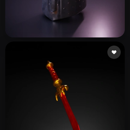
liyu
13 likes