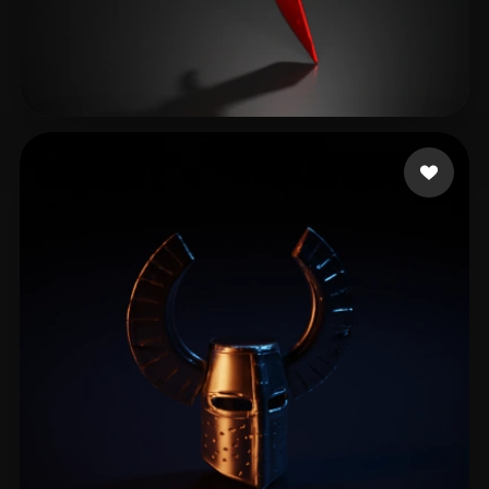
Таджиковичанович Тад
17 likes