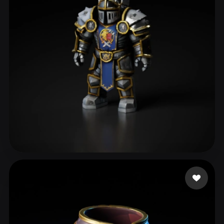
ComfyUI
21
Styles
Abstract
Anime
Cartoon
Cel-Shaded
Fantasy
Flat
Gothic
Hand-Painted
Industrial
Isometric
Low Poly
Medieval
Minimalist
Modern
Organic
Photorealistic
Pixel Art
Realistic
Retro
Stylized
sands aaron
114 likes
Voxel