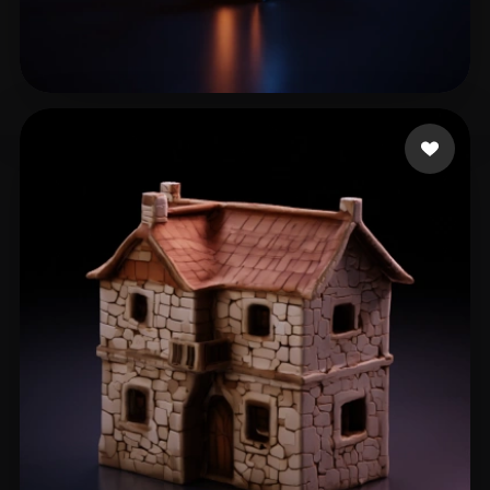
Błaznów Książę
11 likes