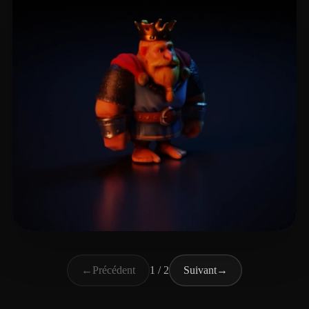
Gunes Harun
7 likes
←
Précédent
1 / 2
Suivant
→