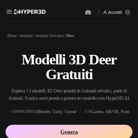
Accedi
Prodotti
Home
Animali
Animali Selvatici
Deer
Funzionalità
Rodin
ChatAvatar
API
Modelli 3D Deer
Da Immagine A 3D
Da Testo A 3D
Prezzi
Carica un'immagine, ottieni
Dal prompt di testo
Gratuiti
un oggetto 3D all'istante.
all'oggetto 3D — all'istante.
Risorse
Generatore Di Immagini IA
Generatore Video IA
Genera immagini di alta
Crea video da testo o
Esplora 13 modelli 3D Deer gratuiti in Animali selvatici, parte di
qualità da un semplice
immagini con l'AI.
prompt.
Animali. Scarica asset pronti o genera un modello con Hyper3D AI.
Community
API
X
Blender, Unity, Unreal
Games, AR/VR, Print
COMPATIBILE
USI
Integra la nostra AI creativa
nella tua app o nel tuo flusso
Storia
Ricerca
Blog
di lavoro.
Genera
OmniCraft