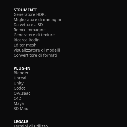
STRUMENTI
Generatore HDRI
Miglioratore di immagini
Da vettore a 3D
Remix immagine
Generatore di texture
Ricerca Rodin
Editor mesh
Visualizzatore di modelli
Convertitore di formati
PLUG-IN
Blender
Unreal
Unity
Godot
OV/Isaac
C4D
Maya
3D Max
LEGALE
Termini di utilizzo