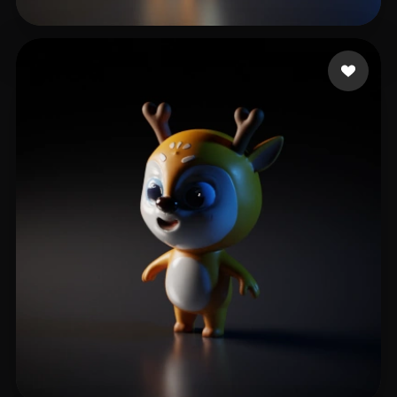
Tinwala Burhanuddin
48 mi piace