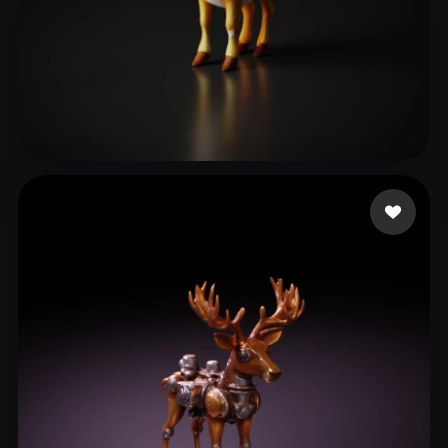
taurai
13 mi piace