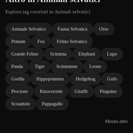
Esplora tag correlati in Animali selvatici.
Animale Selvatico
Fauna Selvatica
Orso
Primate
Fox
Felino Selvatico
Grande Felino
Scimmia
Elephant
Lupo
Panda
Tigre
Scimmione
Leone
Gorilla
Hippopotamus
Hedgehog
Gufo
Procione
Rinoceronte
Giraffe
Pinguino
Scoiattolo
Pappagallo
Mostra altro