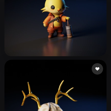
556175
117 mi piace