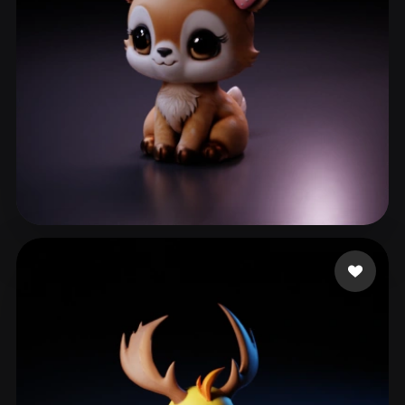
ComfyUI
21
Stili
Abstract
Anime
Cartoon
Cel-Shaded
Fantasy
Flat
Gothic
Hand-Painted
Industrial
Isometric
Low Poly
Medieval
Minimalist
Modern
Organic
Photorealistic
Barbosa Khrystal
121 mi piace
Pixel Art
Realistic
Retro
Stylized
Voxel