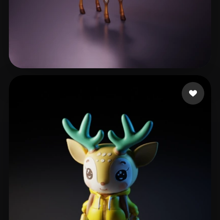
Drazail
11 mi piace