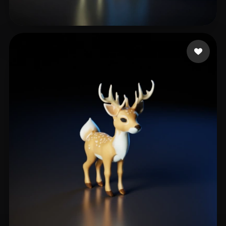
zhe liu
8 mi piace