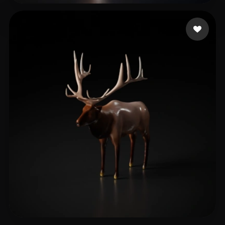
feng shanhu
12 mi piace