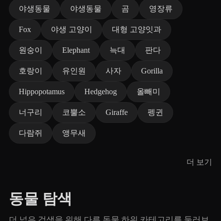
야생동물
야생동물
곰
영장류
Fox
야생 고양이
대형 고양잇과
원숭이
Elephant
늑대
판다
호랑이
유인원
사자
Gorilla
Hippopotamus
Hedgehog
올빼미
너구리
코뿔소
Giraffe
펭귄
다람쥐
앵무새
더 보기
동물 탐색
더 넓은 검색을 위해 다른 동물 하위 카테고리를 둘러보