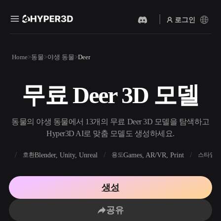
로그인
제품
Home
동물
야생 동물
Deer
기능
Rodin
ChatAvatar
API
무료 Deer 3D 모델
이미지를 3D로
텍스트를 3D로
요금
사진을 업로드하면 3D 오브
텍스트 프롬프트를 3D 오브
젝트를 바로 받아보세요.
젝트로 — 즉시 변환.
리소스
동물의 야생 동물에서 13개의 무료 Deer 3D 모델을 탐색하고
AI 비디오 생성기
AI 이미지 생성기
Hyper3D AI로 맞춤 모델도 생성하세요.
AI로 텍스트나 이미지에서
간단한 프롬프트로 고품질
영상을 만드세요.
비주얼을 생성하세요.
FBX
Blender, Unity, Unreal
Games, AR/VR, Print
R
호환
용도
스타일
커뮤니티
API
우리의 크리에이티브 AI를
생성
앱이나 워크플로에 연결하세
스토리
연구
블로그
요.
공유
OmniCraft