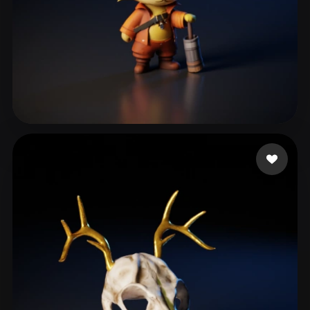
117 좋아요
556175