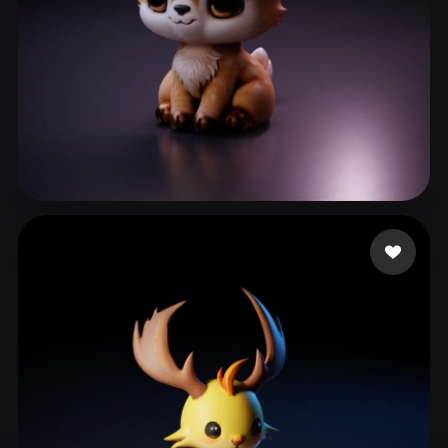
ComfyUI
21
스타일
Abstract
Anime
Cartoon
Cel-Shaded
Fantasy
Flat
Gothic
Hand-Painted
Industrial
Isometric
Low Poly
Medieval
121 좋아요
Barbosa Khrystal
Minimalist
Modern
Organic
Photorealistic
Pixel Art
Realistic
Retro
Stylized
Voxel