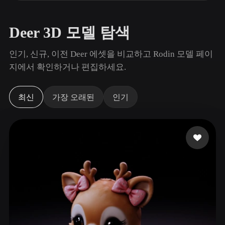
사용 사례
AI 이미지 리믹스
AI HDRI 생성기
3D 메시 편집기
3D Printing
Animation
AI 이미지 향상 도구
3D 모델 검색 엔진
Deer 3D 모델 탐색
Game
Automotive
AI 텍스처 생성기
SVG to 3D 변환기
Development
Design
인기, 신규, 이전 Deer 에셋을 비교하고 Rodin 모델 페이
지에서 확인하거나 편집하세요.
NFT Creation
E-commerce
Character
VR/AR
Design
최신
가장 오래된
인기
Metaverse
Jewelry Design
Mechanical
Engineering
플러그인
Blender
Unity
Unreal
Godot
Maya
3DS Max