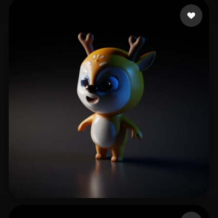
48 좋아요
Tinwala Burhanuddin
12 좋아요
feng shanhu