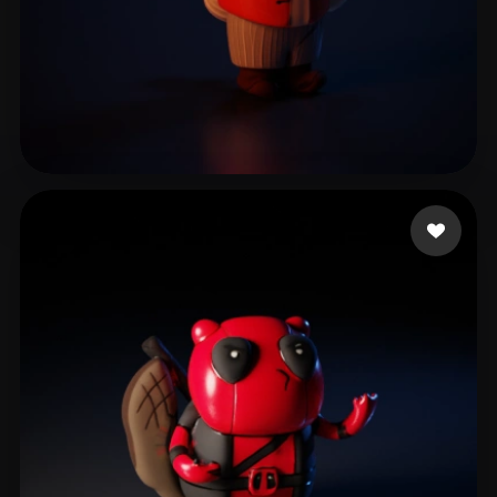
王 哆啦
55 좋아요