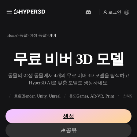
로그인
제품
Home
동물
야생 동물
비버
기능
Rodin
ChatAvatar
API
무료 비버 3D 모델
이미지를 3D로
텍스트를 3D로
요금
사진을 업로드하면 3D 오브
텍스트 프롬프트를 3D 오브
젝트를 바로 받아보세요.
젝트로 — 즉시 변환.
리소스
동물의 야생 동물에서 4개의 무료 비버 3D 모델을 탐색하고
AI 비디오 생성기
AI 이미지 생성기
Hyper3D AI로 맞춤 모델도 생성하세요.
AI로 텍스트나 이미지에서
간단한 프롬프트로 고품질
영상을 만드세요.
비주얼을 생성하세요.
FBX
Blender, Unity, Unreal
Games, AR/VR, Print
R
호환
용도
스타일
커뮤니티
API
우리의 크리에이티브 AI를
생성
앱이나 워크플로에 연결하세
스토리
연구
블로그
요.
공유
OmniCraft