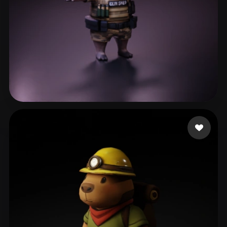
ComfyUI
21
스타일
Abstract
Anime
Cartoon
Cel-Shaded
Fantasy
Flat
Gothic
Hand-Painted
Industrial
Isometric
Low Poly
Medieval
42 좋아요
aadadada
Minimalist
Modern
Organic
Photorealistic
Pixel Art
Realistic
Retro
Stylized
Voxel