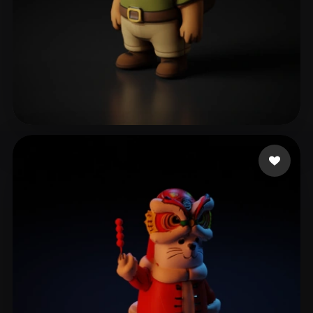
86 좋아요
Izyplay Charlie