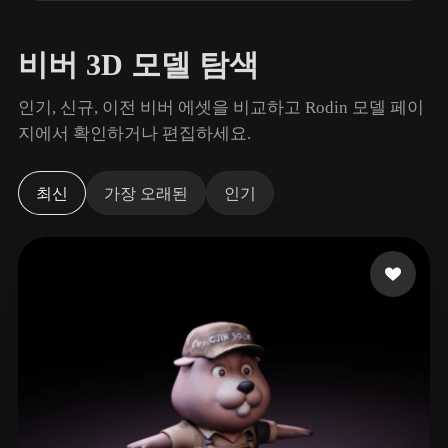
사용 사례
AI 이미지 리믹스
AI HDRI 생성기
3D 메시 편집기
3D Printing
Animation
AI 이미지 향상 도구
3D 모델 검색 엔진
비버 3D 모델 탐색
Game
Automotive
AI 텍스처 생성기
SVG to 3D 변환기
Development
Design
인기, 신규, 이전 비버 에셋을 비교하고 Rodin 모델 페이
지에서 확인하거나 편집하세요.
NFT Creation
E-commerce
Character
VR/AR
Design
최신
가장 오래된
인기
Metaverse
Jewelry Design
Mechanical
Engineering
플러그인
Blender
Unity
Unreal
Godot
Maya
3DS Max