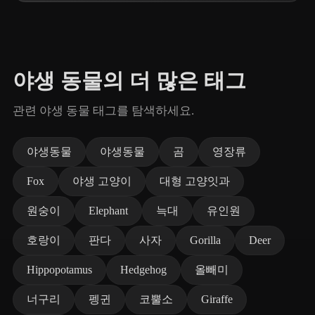
야생 동물의 더 많은 태그
관련 야생 동물 태그를 탐색하세요.
야생동물
야생동물
곰
영장류
Fox
야생 고양이
대형 고양잇과
원숭이
Elephant
늑대
유인원
호랑이
판다
사자
Gorilla
Deer
Hippopotamus
Hedgehog
올빼미
너구리
펭귄
코뿔소
Giraffe