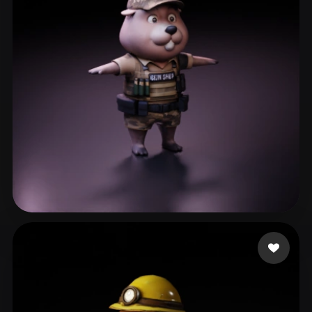
ComfyUI
21
Styles
Abstract
Anime
Cartoon
Cel-Shaded
Fantasy
Flat
Gothic
Hand-Painted
Industrial
Isometric
Low Poly
Medieval
Minimalist
Modern
Organic
Photorealistic
Pixel Art
Realistic
Retro
Stylized
aadadada
42 likes
Voxel