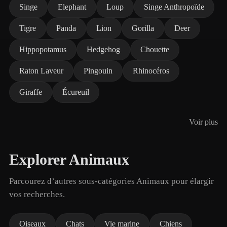
Singe
Elephant
Loup
Singe Anthropoïde
Tigre
Panda
Lion
Gorilla
Deer
Hippopotamus
Hedgehog
Chouette
Raton Laveur
Pingouin
Rhinocéros
Giraffe
Écureuil
Voir plus
Explorer Animaux
Parcourez d’autres sous-catégories Animaux pour élargir
vos recherches.
Oiseaux
Chats
Vie marine
Chiens