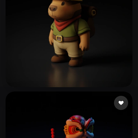
Izyplay Charlie
86 likes