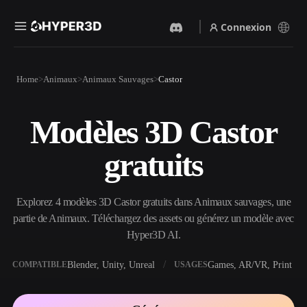
Connexion
Produits
Home
Animaux
Animaux Sauvages
Castor
Fonctionnalités
Rodin
ChatAvatar
API
Modèles 3D Castor
Image Vers 3D
Texte Vers 3D
Tarifs
Importez une image, obtenez
Du prompt textuel à l'objet
gratuits
un objet 3D instantanément.
3D — instantanément.
Ressources
Générateur D’images IA
Générateur Vidéo IA
Générez des visuels de haute
Créez des vidéos à partir de
Explorez 4 modèles 3D Castor gratuits dans Animaux sauvages, une
qualité à partir d'un simple
texte ou d'images avec l'IA.
prompt.
partie de Animaux. Téléchargez des assets ou générez un modèle avec
Communauté
Hyper3D AI.
API
Intégrez notre IA créative à
votre application ou votre
Blender, Unity, Unreal
Games, AR/VR, Print
COMPATIBLE
USAGES
Histoire
Recherche
Blog
workflow.
OmniCraft