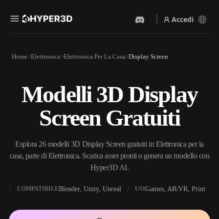
Accedi
Prodotti
Home
Elettronica
Elettronica Per La Casa
Display Screen
Funzionalità
Rodin
ChatAvatar
API
Modelli 3D Display
Da Immagine A 3D
Da Testo A 3D
Prezzi
Carica un'immagine, ottieni
Dal prompt di testo
Screen Gratuiti
un oggetto 3D all'istante.
all'oggetto 3D — all'istante.
Risorse
Generatore Di Immagini IA
Generatore Video IA
Genera immagini di alta
Crea video da testo o
Esplora 26 modelli 3D Display Screen gratuiti in Elettronica per la
qualità da un semplice
immagini con l'AI.
prompt.
casa, parte di Elettronica. Scarica asset pronti o genera un modello con
Community
Hyper3D AI.
API
Integra la nostra AI creativa
nella tua app o nel tuo flusso
X
Blender, Unity, Unreal
Games, AR/VR, Print
COMPATIBILE
USI
Storia
Ricerca
Blog
di lavoro.
OmniCraft