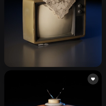
Touahria Mohamed
113 mi piace