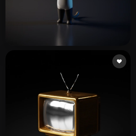
xmajduyahdu87455
47 mi piace