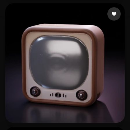
infinitecanvas
7 mi piace