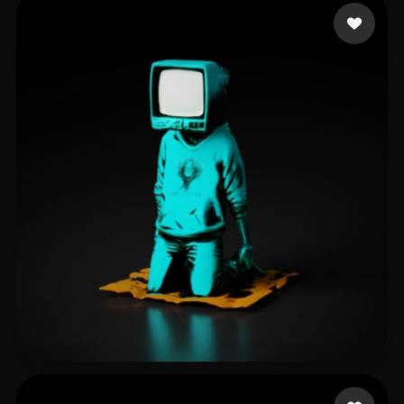
S T
5 mi piace
sinth node
38 mi piace