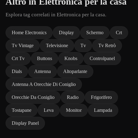
Altro in Elettronica per la casa
Esplora tag correlati in Elettronica per la casa.
Home Electronics
Display
Schermo
Crt
Tv Vintage
Televisione
Tv
Tv Retrò
Crt Tv
Buttons
Knobs
Controlpanel
Dials
Antenna
Altoparlante
Antenna A Orecchie Di Coniglio
Orecchie Da Coniglio
Radio
Frigorifero
Tostapane
Leva
Monitor
Lampada
Display Panel