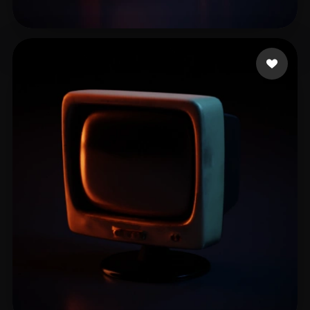
社 Dmitry
11 mi piace