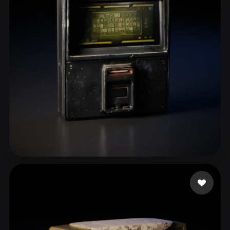
ComfyUI
21
Stili
Abstract
Anime
Cartoon
Cel-Shaded
Fantasy
Flat
Gothic
Hand-Painted
Industrial
Isometric
Low Poly
Medieval
Minimalist
Modern
Organic
Photorealistic
Pixel Art
Realistic
Retro
Stylized
lrlrlr26_
50 mi piace
Voxel