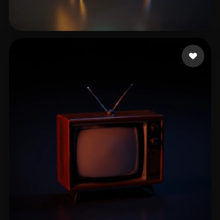
P1tbu11
19 mi piace