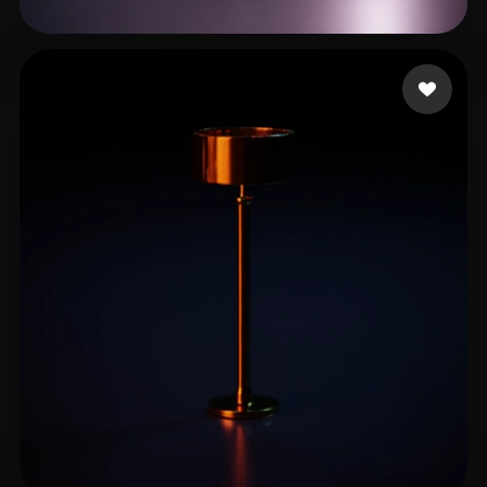
com Vysuals
17 mi piace