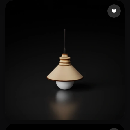
LeRoy Jean-Daniel
7 mi piace
Liam
12 mi piace