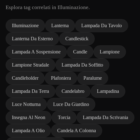
Esplora tag correlati in Illuminazione.
Illuminazione
Lanterna
Lampada Da Tavolo
Lanterna Da Esterno
Candlestick
Lampada A Sospensione
Candle
Lampione
Lampione Stradale
Lampada Da Soffitto
Candleholder
Plafoniera
Paralume
Lampada Da Terra
Candelabro
Lampadina
Luce Notturna
Luce Da Giardino
Insegna Al Neon
Torcia
Lampada Da Scrivania
Lampada A Olio
Candela A Colonna