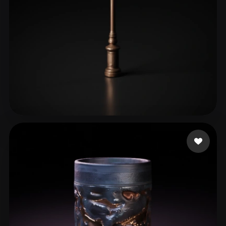
ItalianoDaddy
154 mi piace