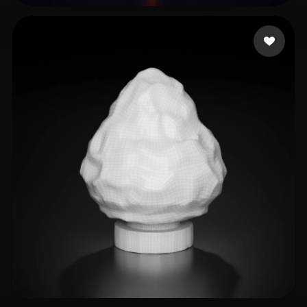
C33B33
13 mi piace