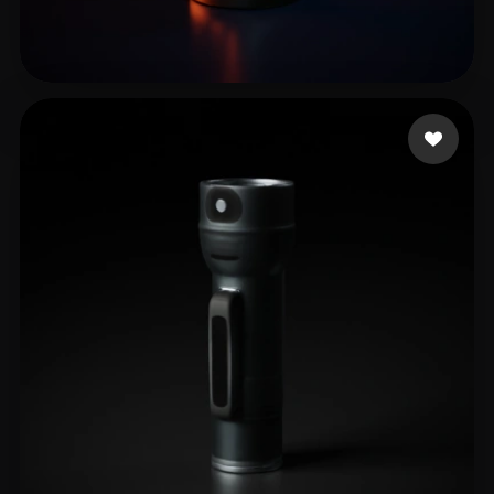
sub7
29 mi piace