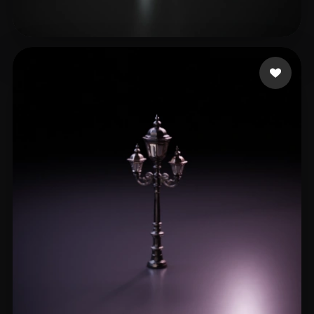
redM
13 mi piace