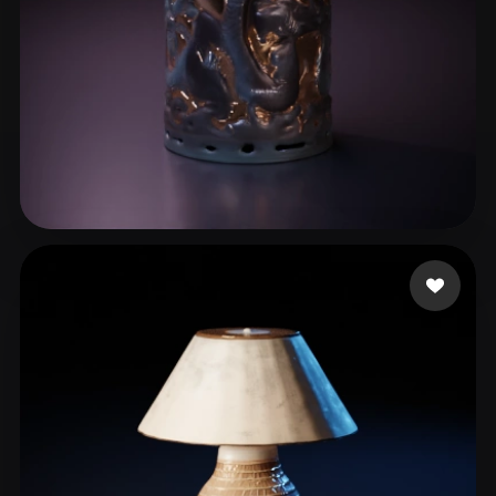
lelio
12 mi piace