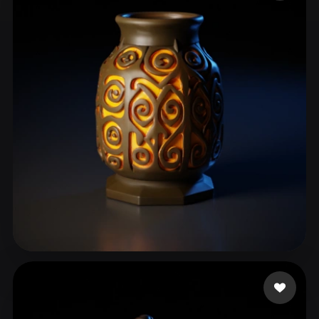
ComfyUI
21
Stili
Abstract
Anime
Cartoon
Cel-Shaded
Fantasy
Flat
Gothic
Hand-Painted
Industrial
Isometric
Low Poly
Medieval
Minimalist
Modern
Organic
Photorealistic
Pixel Art
Realistic
Retro
Stylized
Voxel
Alegre Jorge
49 mi piace