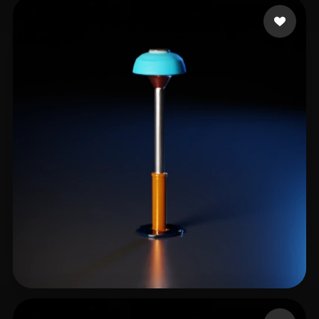
Nock
6 mi piace
Ferwerda Andre
5 mi piace