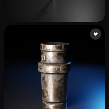
jianmo42
17 mi piace