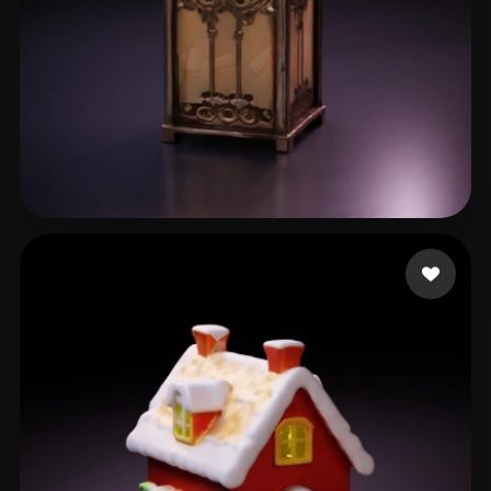
fxmedia Aitools
59 mi piace