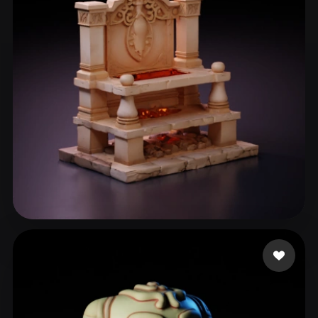
cxz
93 mi piace