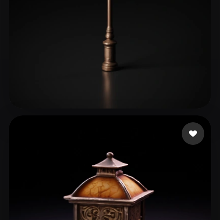
ItalianoDaddy
154 mi piace