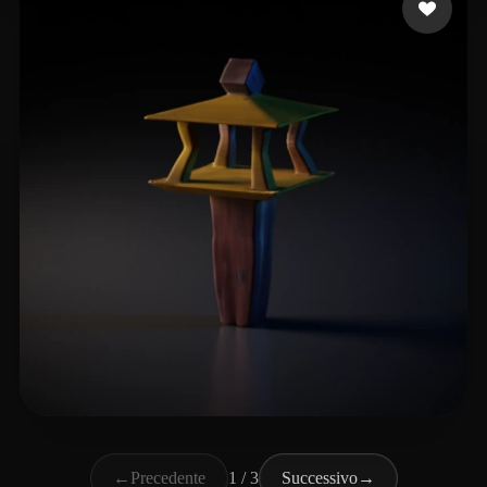
Pękosz Mateusz
7 mi piace
←
Precedente
1 / 3
Successivo
→