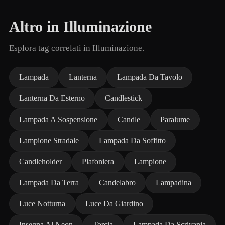
Altro in Illuminazione
Esplora tag correlati in Illuminazione.
Lampada
Lanterna
Lampada Da Tavolo
Lanterna Da Esterno
Candlestick
Lampada A Sospensione
Candle
Paralume
Lampione Stradale
Lampada Da Soffitto
Candleholder
Plafoniera
Lampione
Lampada Da Terra
Candelabro
Lampadina
Luce Notturna
Luce Da Giardino
Insegna Al Neon
Torcia
Lampada Da Scrivania