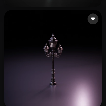
13 إعجابات
redM