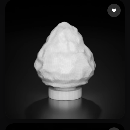
13 إعجابات
C33B33
7 إعجابات
LeRoy Jean-Daniel