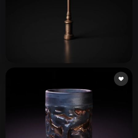
154 إعجابات
ItalianoDaddy