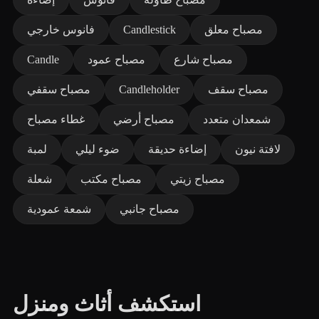
مصباح معلق
Candlestick
فانوس خارجي
مصباح شارع
مصباح عمود
Candle
مصباح سقف
Candleholder
مصباح سقفي
شمعدان متعدد
مصباح أرضي
غطاء مصباح
لافتة نيون
إضاءة حديقة
ضوء ليلي
لمبة
مصباح زيتي
مصباح مكتب
شعلة
مصباح جانبي
شمعة عمودية
استكشف أثاث ومنزل