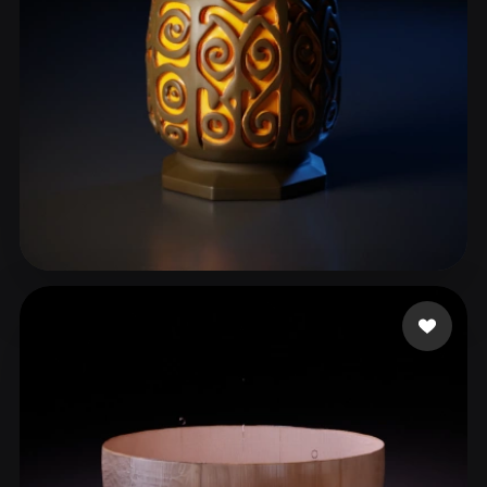
ComfyUI
21
الأنماط
Abstract
Anime
Cartoon
Cel-Shaded
Fantasy
Flat
Gothic
Hand-Painted
Industrial
Isometric
Low Poly
Medieval
Minimalist
Modern
Organic
Photorealistic
49 إعجابات
Alegre Jorge
Pixel Art
Realistic
Retro
Stylized
Voxel