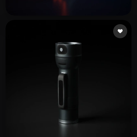
29 إعجابات
sub7