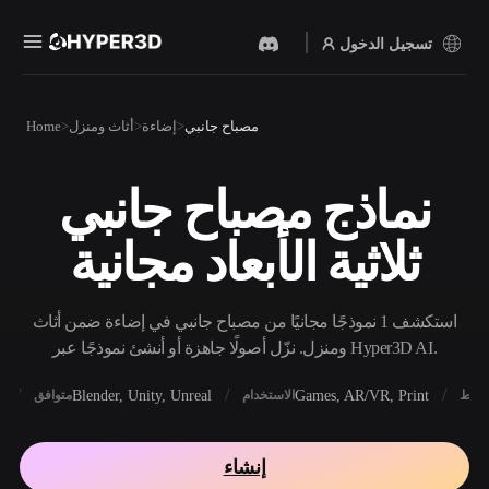
تسجيل الدخول
المنتجات
مصباح جانبي
إضاءة
أثاث ومنزل
Home
الميزات
Rodin
ChatAvatar
API
نماذج مصباح جانبي
نص إلى 3D
صورة إلى 3D
الأسعار
من موجّه نصي إلى كائن 3D —
ارفع صورة، واحصل على كائن
ثلاثية الأبعاد مجانية
على الفور.
3D على الفور.
الموارد
مولد الصور بالذكاء
مولد الفيديو بالذكاء
الاصطناعي
الاصطناعي
استكشف 1 نموذجًا مجانيًا من مصباح جانبي في إضاءة ضمن أثاث
أنشئ صورًا عالية‑الجودة من
أنشئ مقاطع فيديو من نص أو
موجّه بسيط.
صور بالذكاء الاصطناعي.
ومنزل. نزّل أصولًا جاهزة أو أنشئ نموذجًا عبر Hyper3D AI.
المجتمع
API
X
Blender, Unity, Unreal
Games, AR/VR, Print
أنماط
الاستخدام
متوافق
ادمج ذكاءنا الإبداعي في
تطبيقك أو سير عملك.
المدونة
الأبحاث
القصة
إنشاء
OmniCraft