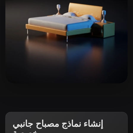
ComfyUI
21
الأنماط
Abstract
Anime
Cartoon
Cel-Shaded
Fantasy
Flat
Gothic
Hand-Painted
Industrial
Isometric
Low Poly
Medieval
Minimalist
Modern
Organic
Photorealistic
Pixel Art
Realistic
Retro
Stylized
26 إعجابات
Liam
Voxel
إنشاء نماذج مصباح جانبي