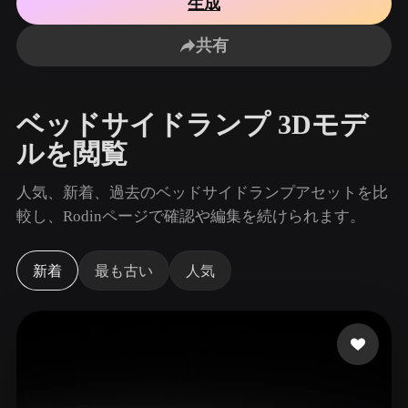
生成
ユースケース
AI画像リミックス
AI HDRIジェネレーター
3Dメッ
3D Printing
Animation
共有
AI画像エンハンサー
3Dモデル検索エンジン
Game
Automotive
Development
Design
AIテクスチャジェネレーター
SVGから3Dへの変換ツール
ベッドサイドランプ 3Dモデ
NFT Creation
E-commerce
ルを閲覧
Character
VR/AR
Design
人気、新着、過去のベッドサイドランプアセットを比
Metaverse
Jewelry Design
較し、Rodinページで確認や編集を続けられます。
Mechanical
Engineering
新着
最も古い
人気
プラグイン
Blender
Unity
Unreal
Godot
Maya
3DS Max