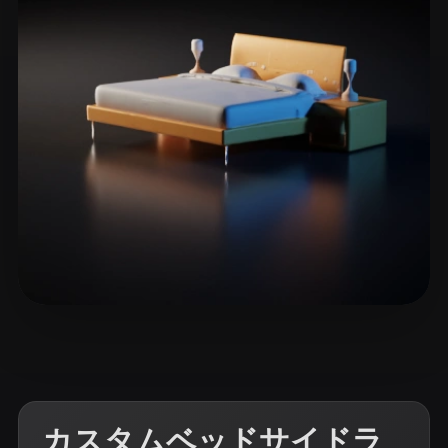
ComfyUI
21
スタイル
Abstract
Anime
Cartoon
Cel-Shaded
Fantasy
Flat
Gothic
Hand-Painted
Industrial
Isometric
Low Poly
Medieval
Minimalist
Modern
Organic
Photorealistic
Pixel Art
Realistic
Retro
Stylized
26 いいね
Liam
Voxel
カスタムベッドサイドラ