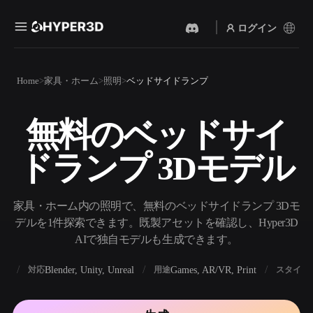
ログイン
製品
Home
家具・ホーム
照明
ベッドサイドランプ
機能
Rodin
ChatAvatar
API
無料のベッドサイ
画像から 3D
テキストから 3D
料金
写真をアップロードするだ
テキストプロンプトから3D
けで、3Dオブジェクトが瞬
ドランプ 3Dモデル
オブジェクトへ — 瞬時に。
時に完成。
リソース
AI 画像生成
AI 動画生成
シンプルなプロンプトか
テキストや画像から、AIで
家具・ホーム内の照明で、無料のベッドサイドランプ 3Dモ
ら、高品質なビジュアルを
動画を作成。
生成。
デルを1件探索できます。既製アセットを確認し、Hyper3D
コミュニティ
AIで独自モデルも生成できます。
API
私たちのクリエイティブAI
を、あなたのアプリやワー
BX
Blender, Unity, Unreal
Games, AR/VR, Print
対応
用途
スタイル
ストーリー
研究
ブログ
クフローに組み込みましょ
う。
OmniCraft