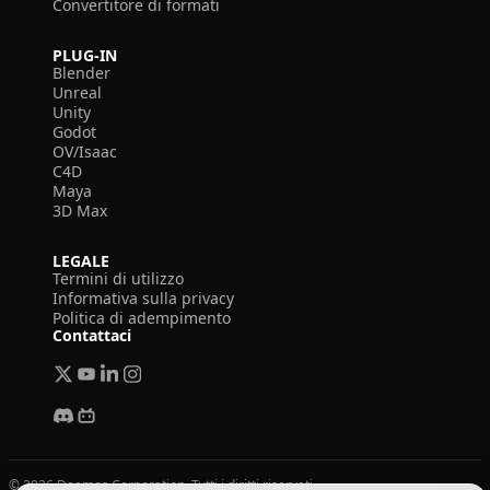
Convertitore di formati
PLUG-IN
Blender
Unreal
Unity
Godot
OV/Isaac
C4D
Maya
3D Max
LEGALE
Termini di utilizzo
Informativa sulla privacy
Politica di adempimento
Contattaci
© 2026 Deemos Corporation. Tutti i diritti riservati