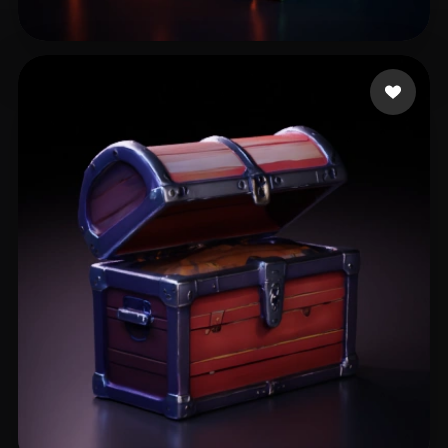
mtr494
9 mi piace