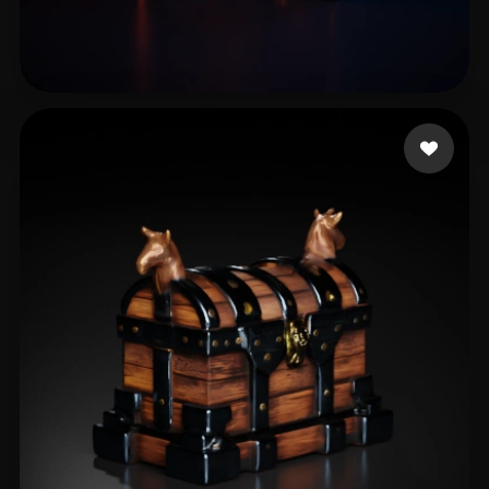
spcarso
13 mi piace