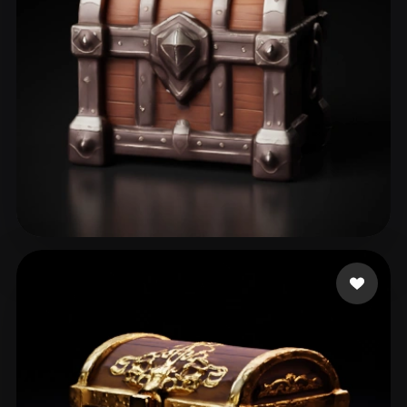
M R
45 mi piace