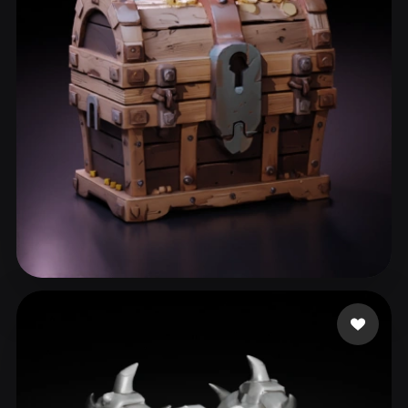
ComfyUI
21
Stili
Abstract
Anime
Cartoon
Cel-Shaded
Fantasy
Flat
Gothic
Hand-Painted
Industrial
Isometric
Low Poly
Medieval
Minimalist
Modern
Organic
Photorealistic
Pixel Art
Realistic
Retro
Stylized
Fyurien
63 mi piace
Voxel