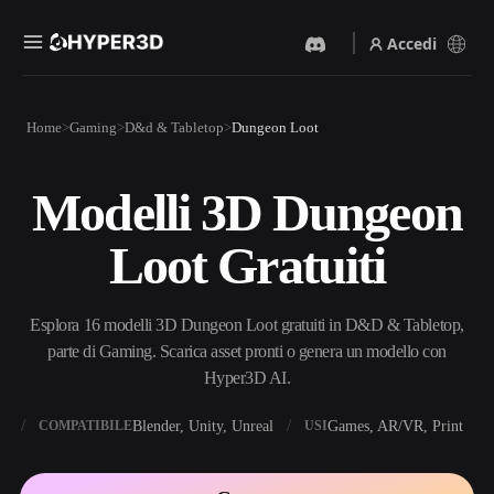
Accedi
Prodotti
Home
Gaming
D&d & Tabletop
Dungeon Loot
Funzionalità
Rodin
ChatAvatar
API
Modelli 3D Dungeon
Da Immagine A 3D
Da Testo A 3D
Prezzi
Carica un'immagine, ottieni
Dal prompt di testo
Loot Gratuiti
un oggetto 3D all'istante.
all'oggetto 3D — all'istante.
Risorse
Generatore Di Immagini IA
Generatore Video IA
Genera immagini di alta
Crea video da testo o
Esplora 16 modelli 3D Dungeon Loot gratuiti in D&D & Tabletop,
qualità da un semplice
immagini con l'AI.
prompt.
parte di Gaming. Scarica asset pronti o genera un modello con
Community
Hyper3D AI.
API
Integra la nostra AI creativa
nella tua app o nel tuo flusso
X
Blender, Unity, Unreal
Games, AR/VR, Print
COMPATIBILE
USI
Storia
Ricerca
Blog
di lavoro.
OmniCraft