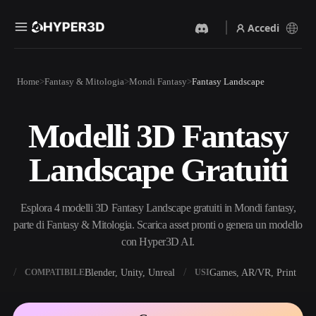
Accedi
Prodotti
Home
Fantasy & Mitologia
Mondi Fantasy
Fantasy Landscape
Funzionalità
Rodin
ChatAvatar
API
Modelli 3D Fantasy
Da Immagine A 3D
Da Testo A 3D
Prezzi
Carica un'immagine, ottieni
Dal prompt di testo
Landscape Gratuiti
un oggetto 3D all'istante.
all'oggetto 3D — all'istante.
Risorse
Generatore Di Immagini IA
Generatore Video IA
Genera immagini di alta
Crea video da testo o
Esplora 4 modelli 3D Fantasy Landscape gratuiti in Mondi fantasy,
qualità da un semplice
immagini con l'AI.
prompt.
parte di Fantasy & Mitologia. Scarica asset pronti o genera un modello
Community
con Hyper3D AI.
API
Integra la nostra AI creativa
nella tua app o nel tuo flusso
X
Blender, Unity, Unreal
Games, AR/VR, Print
COMPATIBILE
USI
Storia
Ricerca
Blog
di lavoro.
OmniCraft