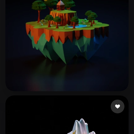
ComfyUI
21
Stili
Abstract
Anime
Cartoon
Cel-Shaded
Fantasy
Flat
Gothic
Hand-Painted
Industrial
Isometric
Low Poly
Medieval
Minimalist
Modern
Organic
Photorealistic
Pixel Art
Realistic
Retro
Stylized
Rathore Aman
185 mi piace
Voxel