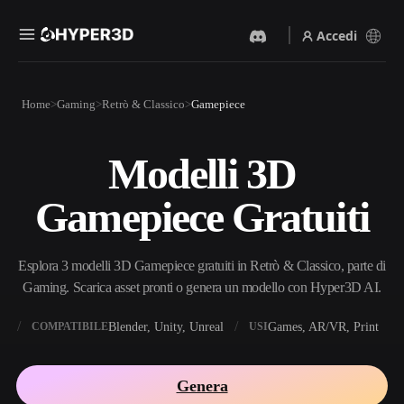
Accedi
Prodotti
Home
Gaming
Retrò & Classico
Gamepiece
Funzionalità
Rodin
ChatAvatar
API
Modelli 3D
Da Immagine A 3D
Da Testo A 3D
Prezzi
Carica un'immagine, ottieni
Dal prompt di testo
Gamepiece Gratuiti
un oggetto 3D all'istante.
all'oggetto 3D — all'istante.
Risorse
Generatore Di Immagini IA
Generatore Video IA
Genera immagini di alta
Crea video da testo o
Esplora 3 modelli 3D Gamepiece gratuiti in Retrò & Classico, parte di
qualità da un semplice
immagini con l'AI.
prompt.
Gaming. Scarica asset pronti o genera un modello con Hyper3D AI.
Community
API
X
Blender, Unity, Unreal
Games, AR/VR, Print
COMPATIBILE
USI
Integra la nostra AI creativa
nella tua app o nel tuo flusso
Storia
Ricerca
Blog
di lavoro.
Genera
OmniCraft