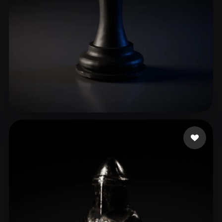
Shary2 Alan
113 mi piace