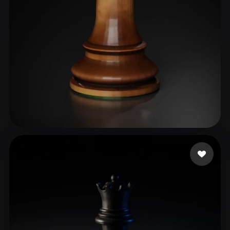
ComfyUI
21
Stili
Abstract
Anime
Cartoon
Cel-Shaded
Fantasy
Flat
Gothic
Hand-Painted
Industrial
Isometric
Low Poly
Medieval
Minimalist
Modern
Organic
Photorealistic
Ex Ali
113 mi piace
Pixel Art
Realistic
Retro
Stylized
Voxel