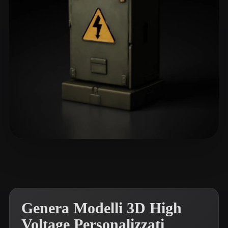
ComfyUI
21
Stili
Abstract
Anime
Cartoon
Cel-Shaded
Fantasy
Flat
Gothic
Hand-Painted
Industrial
Isometric
Low Poly
Medieval
Minimalist
Modern
Organic
Photorealistic
Garosh.
4 mi piace
Pixel Art
Realistic
Retro
Stylized
Voxel
Genera Modelli 3D High
Voltage Personalizzati