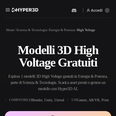
Accedi
Prodotti
Home
Scienza & Tecnologia
Energia & Potenza
High Voltage
Funzionalità
Rodin
ChatAvatar
API
Modelli 3D High
Da Immagine A 3D
Da Testo A 3D
Prezzi
Carica un'immagine, ottieni
Dal prompt di testo
Voltage Gratuiti
un oggetto 3D all'istante.
all'oggetto 3D — all'istante.
Risorse
Generatore Di Immagini IA
Generatore Video IA
Genera immagini di alta
Crea video da testo o
Esplora 1 modelli 3D High Voltage gratuiti in Energia & Potenza,
qualità da un semplice
immagini con l'AI.
prompt.
parte di Scienza & Tecnologia. Scarica asset pronti o genera un
Community
modello con Hyper3D AI.
API
Integra la nostra AI creativa
nella tua app o nel tuo flusso
X
Blender, Unity, Unreal
Games, AR/VR, Print
COMPATIBILE
USI
Storia
Ricerca
Blog
di lavoro.
OmniCraft