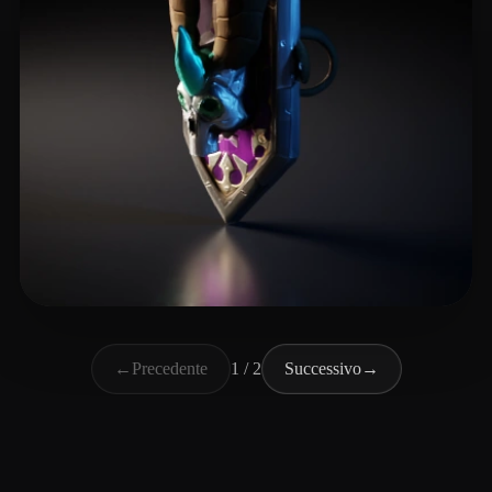
Ilenda Michał
4 mi piace
←
Precedente
1 / 2
Successivo
→