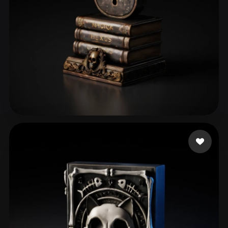
perrydies
29 mi piace