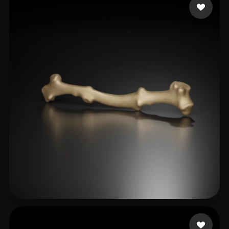
Tavira John
15 mi piace