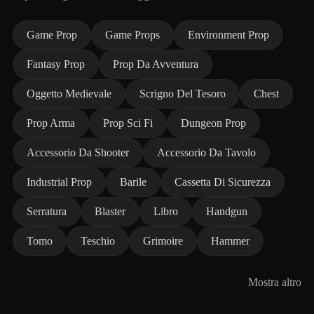
Game Prop
Game Props
Environment Prop
Fantasy Prop
Prop Da Avventura
Oggetto Medievale
Scrigno Del Tesoro
Chest
Prop Arma
Prop Sci Fi
Dungeon Prop
Accessorio Da Shooter
Accessorio Da Tavolo
Industrial Prop
Barile
Cassetta Di Sicurezza
Serratura
Blaster
Libro
Handgun
Tomo
Teschio
Grimoire
Hammer
Mostra altro