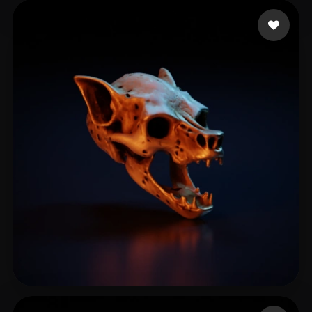
Gerri Manuca
16 mi piace
Doggindoug
34 mi piace