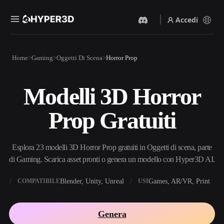
Accedi
Prodotti
Home
Gaming
Oggetti Di Scena
Horror Prop
Funzionalità
Rodin
ChatAvatar
API
Modelli 3D Horror
Da Immagine A 3D
Da Testo A 3D
Prezzi
Carica un'immagine, ottieni
Dal prompt di testo
Prop Gratuiti
un oggetto 3D all'istante.
all'oggetto 3D — all'istante.
Risorse
Generatore Di Immagini IA
Generatore Video IA
Genera immagini di alta
Crea video da testo o
Esplora 23 modelli 3D Horror Prop gratuiti in Oggetti di scena, parte
qualità da un semplice
immagini con l'AI.
prompt.
di Gaming. Scarica asset pronti o genera un modello con Hyper3D AI.
Community
API
X
Blender, Unity, Unreal
Games, AR/VR, Print
COMPATIBILE
USI
Integra la nostra AI creativa
nella tua app o nel tuo flusso
Storia
Ricerca
Blog
di lavoro.
Genera
OmniCraft