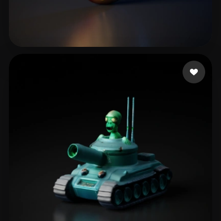
Janos
118 mi piace