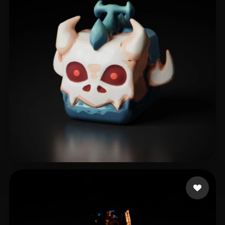
IceWearTezzo
15 mi piace