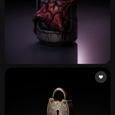
ComfyUI
21
Stili
Abstract
Anime
Cartoon
Cel-Shaded
Fantasy
Flat
Gothic
Hand-Painted
Industrial
Isometric
Low Poly
Medieval
Minimalist
Modern
Organic
Photorealistic
Nubudy
58 mi piace
Pixel Art
Realistic
Retro
Stylized
Voxel