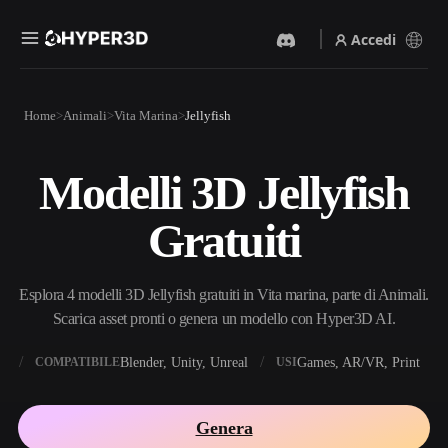
Accedi
Prodotti
Home
Animali
Vita Marina
Jellyfish
Funzionalità
Rodin
ChatAvatar
API
Modelli 3D Jellyfish
Da Immagine A 3D
Da Testo A 3D
Prezzi
Carica un'immagine, ottieni
Dal prompt di testo
Gratuiti
un oggetto 3D all'istante.
all'oggetto 3D — all'istante.
Risorse
Generatore Di Immagini IA
Generatore Video IA
Genera immagini di alta
Crea video da testo o
Esplora 4 modelli 3D Jellyfish gratuiti in Vita marina, parte di Animali.
qualità da un semplice
immagini con l'AI.
prompt.
Scarica asset pronti o genera un modello con Hyper3D AI.
Community
API
X
Blender, Unity, Unreal
Games, AR/VR, Print
COMPATIBILE
USI
Integra la nostra AI creativa
nella tua app o nel tuo flusso
Storia
Ricerca
Blog
di lavoro.
Genera
OmniCraft