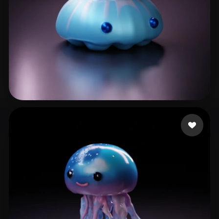
jguivhj
7 mi piace