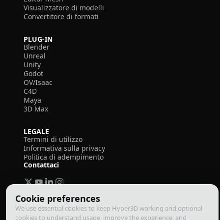
Visualizzatore di modelli
Convertitore di formati
PLUG-IN
Blender
Unreal
Unity
Godot
OV/Isaac
C4D
Maya
3D Max
LEGALE
Termini di utilizzo
Informativa sulla privacy
Politica di adempimento
Contattaci
Cookie preferences
We use essential cookies to keep Hyper3D working and optional
cookies to understand usage, improve the experience, and