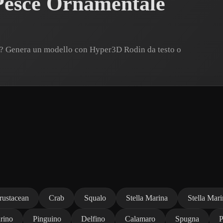
Pesce Ornamentale
o? Genera un modello con Hyper3D Rodin da testo o
rustacean
Crab
Squalo
Stella Marina
Stella Mar
rino
Pinguino
Delfino
Calamaro
Spugna
P