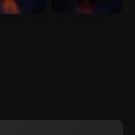
Stylized
Voxel
CY
9 mi piace
niconicoCWX
8 mi piace