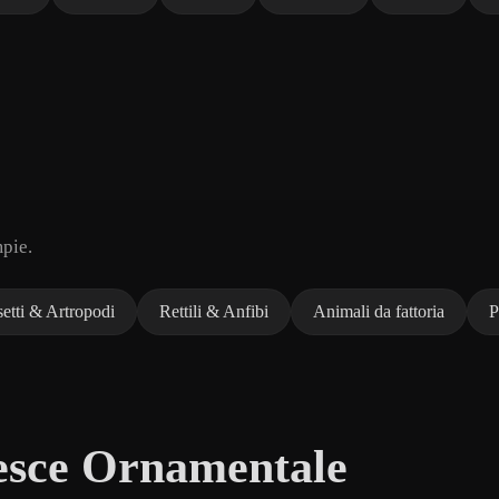
mpie.
setti & Artropodi
Rettili & Anfibi
Animali da fattoria
P
esce Ornamentale