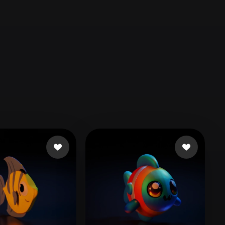
Automotive
Design
Character
Design
21
Flat
Gothic
Minimalist
Modern