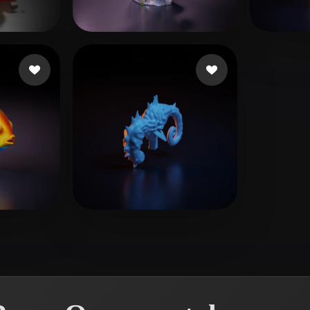
 Art
Realistic
Retro
 piace
xiaochuting258
10 mi piace
YYQ
e
Cai Jiwen
1 mi piace