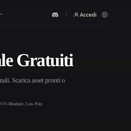
Accedi
e Gratuiti
Generatore Video IA
Crea video da testo o immagini con l'AI.
li. Scarica asset pronti o
Realistic, Low Poly
STILI
Editor mesh 3D