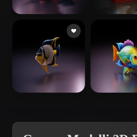
Organic
Photorealistic
Pixel
Bardyshev Dmitrii
47 mi piace
efwfqdw
164 mi
office@grammerstorf.net
14 mi piace
nvrv
22 mi piac