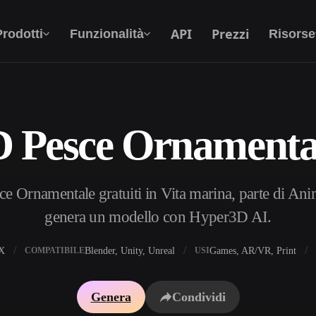
API
Prezzi
Prodotti
Funzionalità
Risorse
D Pesce Ornamental
Da Testo A 3D
Dal prompt di testo all'oggetto 3D —
all'istante.
e Ornamentale gratuiti in Vita marina, parte di Anima
API
Integra la nostra AI creativa nella tua app o nel
genera un modello con Hyper3D AI.
tuo flusso di lavoro.
X
Blender, Unity, Unreal
Games, AR/VR, Print
COMPATIBILE
USI
i texture IA
Motore di ricerca per modelli 3D
Genera
Condividi
HDRI IA
Convertitore da SVG a 3D