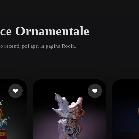
Game
n
Development
sce Ornamentale
ce
VR/AR
Mechanical
 recenti, poi apri la pagina Rodin.
Engineering
ot
Maya
3DS Max
ComfyUI
oon
Cel-Shaded
Fantasy
tric
Low Poly
Medieval