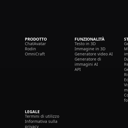
PRODOTTO
FUNZIONALITÀ
S
ChatAvatar
Testo in 3D
G
Rodin
Immagine in 3D
Mi
OmniCraft
Generatore video AI
i
Generatore di
D
immagini AI
R
API
G
R
E
Vi
m
Co
f
LEGALE
Termini di utilizzo
Informativa sulla
privacy