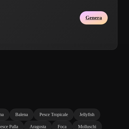
Genera
ina
Balena
Pesce Tropicale
Jellyfish
esce Palla
Aragosta
Foca
Molluschi