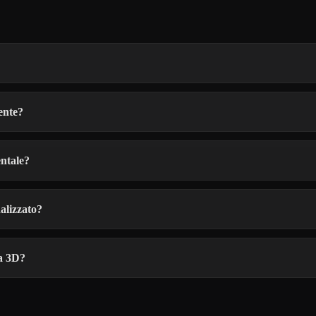
ente?
entale?
alizzato?
pa 3D?