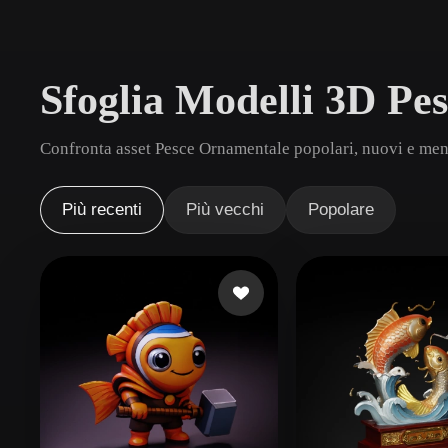
Casi D'uso
3D Printing
Animatio
Sfoglia Modelli 3D Pe
NFT Creation
E-commer
Jewelry
Metaverse
Confronta asset Pesce Ornamentale popolari, nuovi e meno
Design
Plug-In
Più recenti
Più vecchi
Popolare
Blender
Unity
Unreal
God
Stili
Abstract
Anime
Cart
Hand-Painted
Industrial
Isome