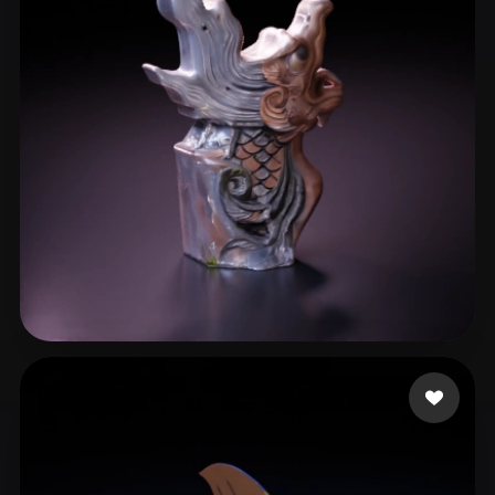
xiaochuting258
10 curtidas