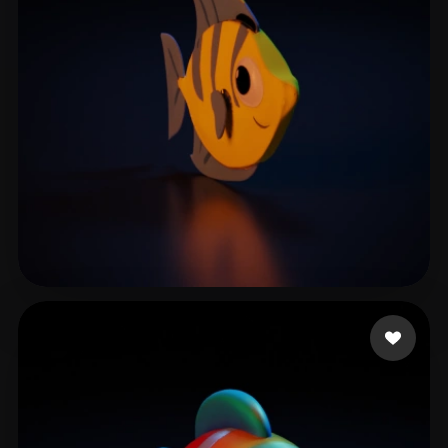
YYQCY
9 curtidas