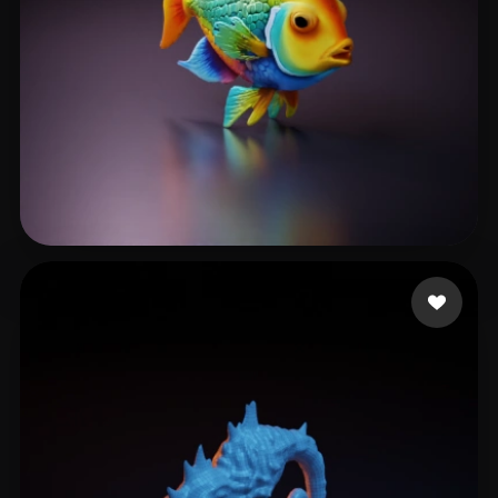
nvrv
22 curtidas