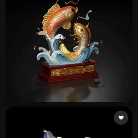
efwfqdw
164 curtidas