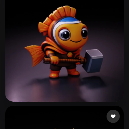
ComfyUI
21
Estilos
Abstract
Anime
Cartoon
Cel-Shaded
Fantasy
Flat
Gothic
Hand-Painted
Industrial
Isometric
Low Poly
Medieval
Minimalist
Modern
Organic
Photorealistic
Pixel Art
Realistic
Retro
Stylized
Voxel
Bardyshev Dmitrii
47 curtidas