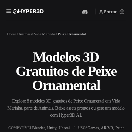
Entrar
Produtos
Home
Animais
Vida Marinha
Peixe Ornamental
Recursos
Rodin
ChatAvatar
API
Modelos 3D
Imagem Para 3D
Texto Para 3D
Preços
Envie uma imagem e receba
Do prompt de texto ao objeto
Gratuitos de Peixe
um objeto 3D na hora.
3D — na hora.
Recursos
Gerador De Imagens IA
Gerador De Vídeo IA
Ornamental
Gere visuais de alta qualidade
Crie vídeos a partir de texto
a partir de um prompt
ou imagens com IA.
simples.
Comunidade
Explore 8 modelos 3D gratuitos de Peixe Ornamental em Vida
API
Marinha, parte de Animais. Baixe assets prontos ou gere um modelo
Integre nossa IA criativa ao
seu app ou fluxo de trabalho.
com Hyper3D AI.
História
Pesquisa
Blog
OmniCraft
Blender, Unity, Unreal
Games, AR/VR, Print
COMPATÍVEL
USOS