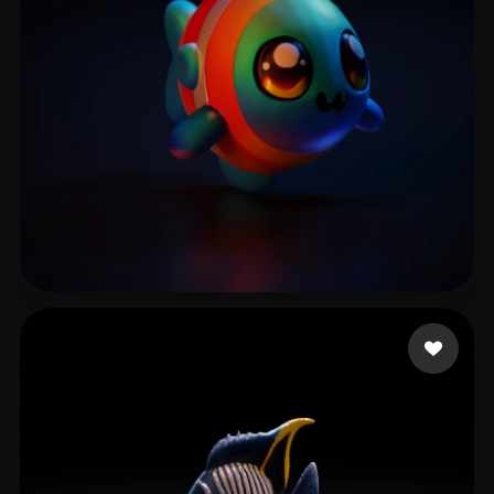
niconicoCWX
8 curtidas