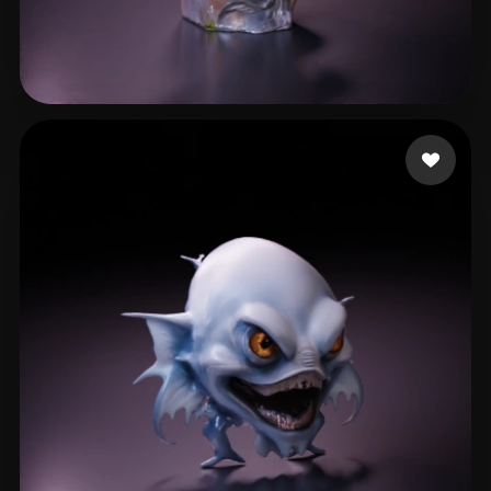
xiaochuting258
10 curtidas