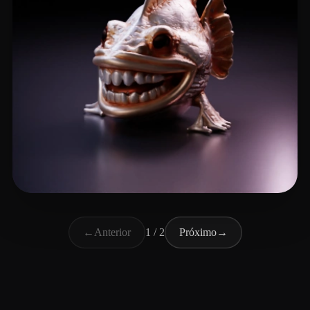
media paraXis
18 curtidas
←
Anterior
1 / 2
Próximo
→