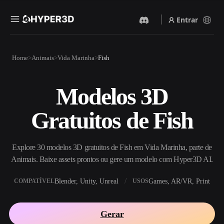
Entrar
Produtos
Home
Animais
Vida Marinha
Fish
Recursos
Rodin
ChatAvatar
API
Modelos 3D
Imagem Para 3D
Texto Para 3D
Preços
Envie uma imagem e receba
Do prompt de texto ao objeto
Gratuitos de Fish
um objeto 3D na hora.
3D — na hora.
Recursos
Gerador De Imagens IA
Gerador De Vídeo IA
Gere visuais de alta qualidade
Crie vídeos a partir de texto
Explore 30 modelos 3D gratuitos de Fish em Vida Marinha, parte de
a partir de um prompt
ou imagens com IA.
simples.
Animais. Baixe assets prontos ou gere um modelo com Hyper3D AI.
Comunidade
API
Blender, Unity, Unreal
Games, AR/VR, Print
COMPATÍVEL
USOS
Integre nossa IA criativa ao
seu app ou fluxo de trabalho.
História
Pesquisa
Blog
Gerar
OmniCraft