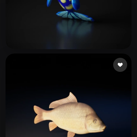
gjyok1309+
16 curtidas