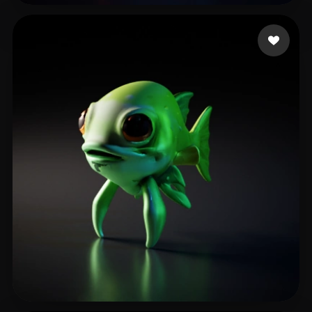
ionionknow
11 curtidas