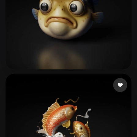
Katya
53 curtidas