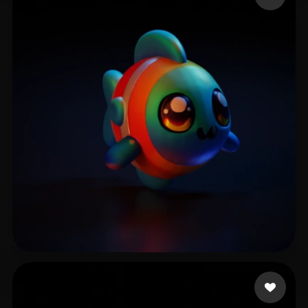
niconicoCWX
8 curtidas