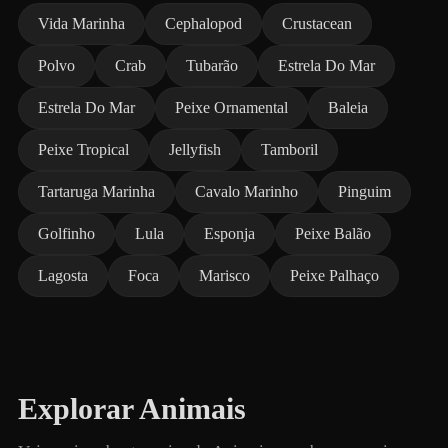
Vida Marinha
Cephalopod
Crustacean
Polvo
Crab
Tubarão
Estrela Do Mar
Estrela Do Mar
Peixe Ornamental
Baleia
Peixe Tropical
Jellyfish
Tamboril
Tartaruga Marinha
Cavalo Marinho
Pinguim
Golfinho
Lula
Esponja
Peixe Balão
Lagosta
Foca
Marisco
Peixe Palhaço
Explorar Animais