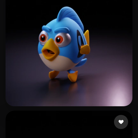
watakiman01
13 curtidas