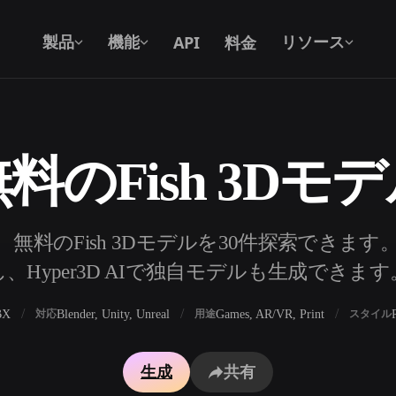
API
料金
製品
機能
リソース
料のFish 3Dモ
テキストから 3D
テキストプロンプトから3Dオブジェク
トへ — 瞬時に。
API
無料のFish 3Dモデルを30件探索できま
私たちのクリエイティブAIを、あなたの
し、Hyper3D AIで独自モデルも生成できます
アプリやワークフローに組み込みましょ
う。
BX
Blender, Unity, Unreal
Games, AR/VR, Print
対応
用途
スタイル
ェネレーター
3Dモデル検索エンジン
生成
共有
レーター
SVGから3Dへの変換ツール