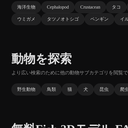
海洋生物
Cephalopod
Crustacean
タコ
ウミガメ
タツノオトシゴ
ペンギン
イ
動物を探索
より広い検索のために他の動物サブカテゴリを閲覧で
野生動物
鳥類
猫
犬
昆虫
爬