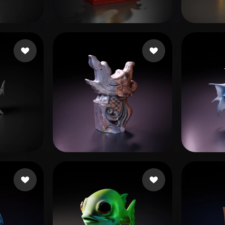
 Art
Realistic
Retro
ね
164 いいね
efwfqdw
1222
ね
10 いいね
xiaochuting258
Alon