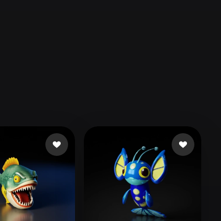
Automotive
Design
Character
Design
21
Flat
Gothic
Minimalist
Modern