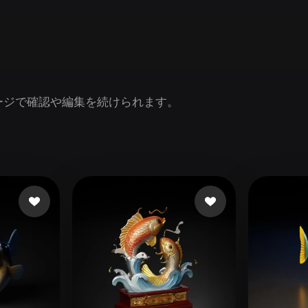
Game
n
Development
ce
VR/AR
Mechanical
nページで確認や編集を続けられます。
Engineering
ot
Maya
3DS Max
ComfyUI
oon
Cel-Shaded
Fantasy
tric
Low Poly
Medieval