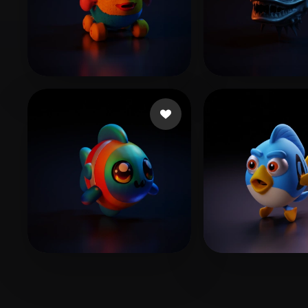
222T191 リサイブン
2 いいね
11
ionionknow
8 いいね
1
niconicoCWX
watakiman01