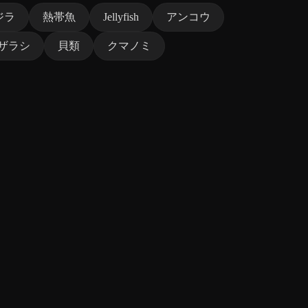
ジラ
熱帯魚
Jellyfish
アンコウ
ザラシ
貝類
クマノミ