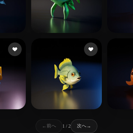
 いいね
7 いいね
ionionknow
YYQ
3 いいね
21 いいね
Caruncho Julio
Gans
前へ
次へ
←
1 / 2
→