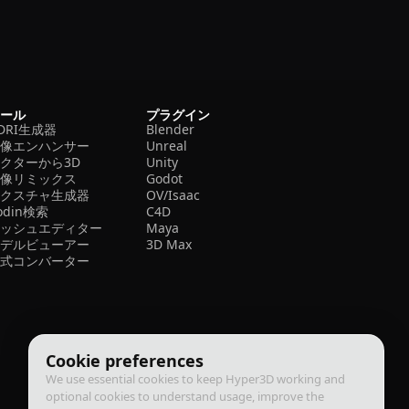
ツール
プラグイン
DRI生成器
Blender
画像エンハンサー
Unreal
クターから3D
Unity
画像リミックス
Godot
テクスチャ生成器
OV/Isaac
odin検索
C4D
メッシュエディター
Maya
モデルビューアー
3D Max
形式コンバーター
Cookie preferences
We use essential cookies to keep Hyper3D working and
optional cookies to understand usage, improve the