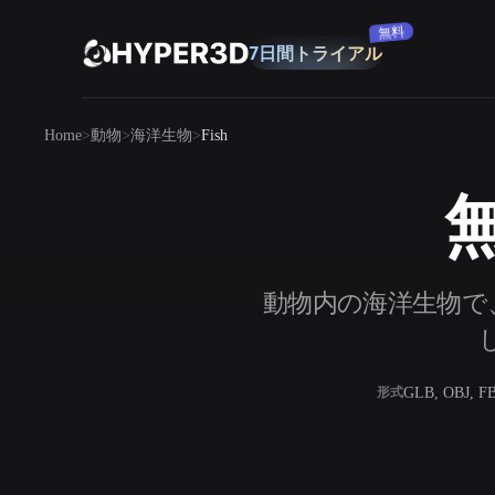
購読
7日間トライアル
製品
Home
動物
海洋生物
Fish
機能
Rodin
ChatAvatar
API
無
画像から 3D
料金
写真をアップロードするだけで、3Dオ
ブジェクトが瞬時に完成。
リソース
動物内の海洋生物で、
AI 画像生成
シンプルなプロンプトから、高品質なビ
ジュアルを生成。
コミュニティ
GLB, OBJ, F
形式
OmniCraft
ストーリー
研究
ブログ
AI画像リミックス
AIテクスチャジ
AI画像エンハンサー
AI HDRIジェネ