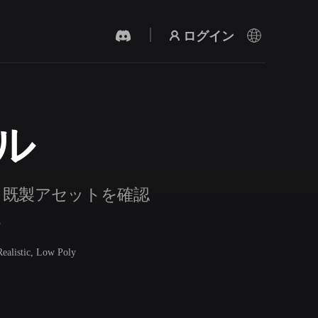
ログイン
デル
AI 動画生成
テキストや画像から、AIで動画を作成。
す。既製アセットを確認
。
Realistic, Low Poly
3Dメッシュエディター