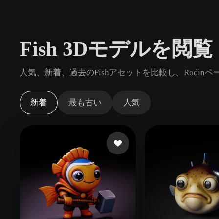
ユースケース
3D Printing
Animatio
Fish 3Dモデルを閲覧
NFT Creation
E-commer
Jewelry
Metaverse
人気、新着、過去のFishアセットを比較し、Rodi
Design
プラグイン
新着
最も古い
人気
Blender
Unity
Unreal
God
スタイル
Abstract
Anime
Cart
Hand-Painted
Industrial
Isome