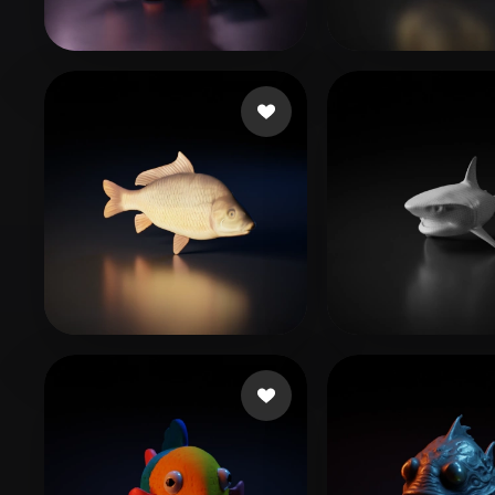
Organic
Photorealistic
Pixel
47 いいね
53 いい
Bardyshev Dmitrii
Katya
36 いいね
29 いい
DantePS4Gamer
Woody