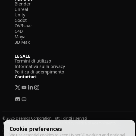
Blender
Unreal
Unity
Godot
OV/Isaac
C4D
Maya
3D Max
LEGALE
Termini di utilizzo
Informativa sulla privacy
Politica di adempimento
Contattaci
© 2026 Deemos Corporation. Tutti i diritti riservati
Termini di Utilizzo
Informativa sulla Privacy
Politica di Adempimento
Cookie preferences
Italiano
We use essential cookies to keep Hyper3D working and optional