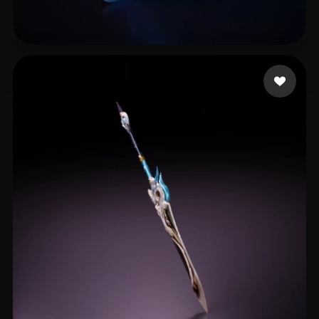
He1wer
15 mi piace