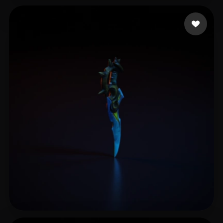
Virzì Gianmarco
93 mi piace