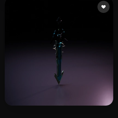
T-BOY
6 mi piace
john_jiang
11 mi piace