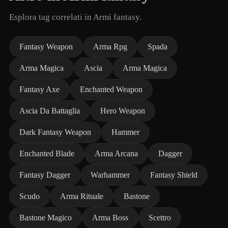
Esplora tag correlati in Armi fantasy.
Fantasy Weapon
Arma Rpg
Spada
Arma Magica
Ascia
Arma Magica
Fantasy Axe
Enchanted Weapon
Ascia Da Battaglia
Hero Weapon
Dark Fantasy Weapon
Hammer
Enchanted Blade
Arma Arcana
Dagger
Fantasy Dagger
Warhammer
Fantasy Shield
Scudo
Arma Rituale
Bastone
Bastone Magico
Arma Boss
Scettro