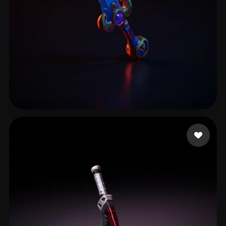
Hajepor Hosein
19 mi piace