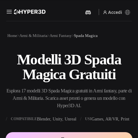
Accedi
Prodotti
Home
Armi & Militaria
Armi Fantasy
Spada Magica
Funzionalità
Rodin
ChatAvatar
API
Modelli 3D Spada
Da Immagine A 3D
Da Testo A 3D
Prezzi
Carica un'immagine, ottieni
Dal prompt di testo
Magica Gratuiti
un oggetto 3D all'istante.
all'oggetto 3D — all'istante.
Risorse
Generatore Di Immagini IA
Generatore Video IA
Genera immagini di alta
Crea video da testo o
Esplora 17 modelli 3D Spada Magica gratuiti in Armi fantasy, parte di
qualità da un semplice
immagini con l'AI.
prompt.
Armi & Militaria. Scarica asset pronti o genera un modello con
Community
Hyper3D AI.
API
Integra la nostra AI creativa
nella tua app o nel tuo flusso
X
Blender, Unity, Unreal
Games, AR/VR, Print
COMPATIBILE
USI
Storia
Ricerca
Blog
di lavoro.
OmniCraft