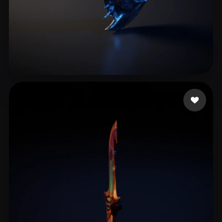
King.mizi
10 mi piace