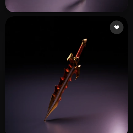
AaaaZT
29 mi piace