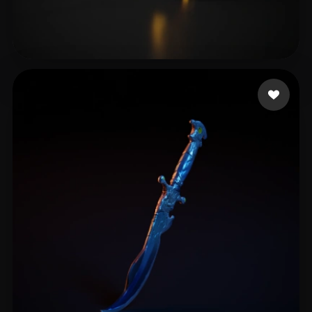
King
26 mi piace