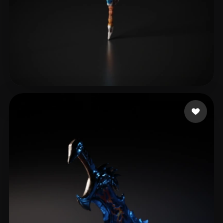
qq984406324
12 mi piace