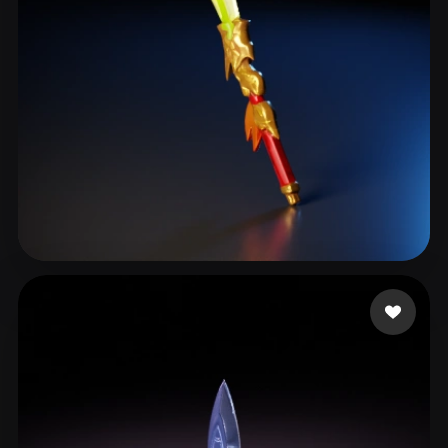
tex ii
24 mi piace