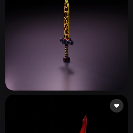
ComfyUI
21
Stili
Abstract
Anime
Cartoon
Cel-Shaded
Fantasy
Flat
Gothic
Hand-Painted
Industrial
Isometric
Low Poly
Medieval
Minimalist
Modern
Organic
Photorealistic
Pixel Art
Realistic
Retro
Stylized
Gaming Olo
23 mi piace
Voxel