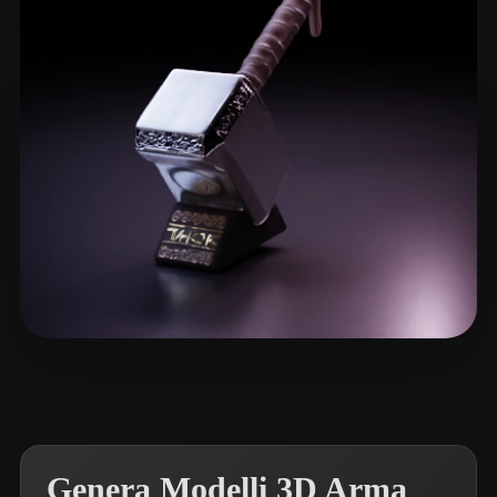
ComfyUI
21
Stili
Abstract
Anime
Cartoon
Cel-Shaded
Fantasy
Flat
Gothic
Hand-Painted
Industrial
Isometric
Low Poly
Medieval
Minimalist
Modern
Organic
Photorealistic
Pixel Art
Realistic
Retro
Stylized
L20240506_1@163.com
16 mi piace
Voxel
Genera Modelli 3D Arma