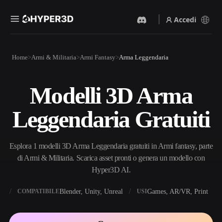
Accedi
Prodotti
Home
Armi & Militaria
Armi Fantasy
Arma Leggendaria
Funzionalità
Rodin
ChatAvatar
API
Modelli 3D Arma
Da Immagine A 3D
Da Testo A 3D
Prezzi
Carica un'immagine, ottieni
Dal prompt di testo
Leggendaria Gratuiti
un oggetto 3D all'istante.
all'oggetto 3D — all'istante.
Risorse
Generatore Di Immagini IA
Generatore Video IA
Genera immagini di alta
Crea video da testo o
Esplora 1 modelli 3D Arma Leggendaria gratuiti in Armi fantasy, parte
qualità da un semplice
immagini con l'AI.
prompt.
di Armi & Militaria. Scarica asset pronti o genera un modello con
Community
Hyper3D AI.
API
Integra la nostra AI creativa
nella tua app o nel tuo flusso
X
Blender, Unity, Unreal
Games, AR/VR, Print
COMPATIBILE
USI
Storia
Ricerca
Blog
di lavoro.
OmniCraft