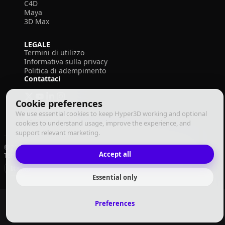
C4D
Maya
3D Max
LEGALE
Termini di utilizzo
Informativa sulla privacy
Politica di adempimento
Contattaci
Cookie preferences
We use essential cookies to keep Hyper3D working and optional
cookies to understand usage, improve the experience, and
support relevant marketing.
© 2026 Deemos Corporation. Tutti i diritti riservati
Accept all
Termini di Utilizzo
Informativa sulla Privacy
Politica di Adempimento
Italiano
Essential only
Preferences