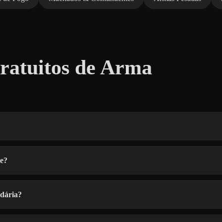
ratuitos de Arma
te?
ndária?