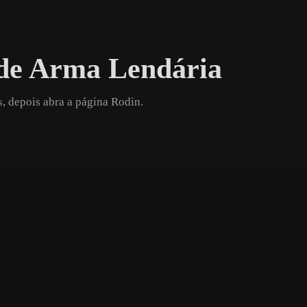
Game
n
Development
de Arma Lendária
ce
VR/AR
Mechanical
, depois abra a página Rodin.
Engineering
ot
Maya
3DS Max
ComfyUI
oon
Cel-Shaded
Fantasy
tric
Low Poly
Medieval