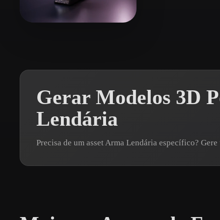
Organic
Photorealistic
Pixel
L20240506_1@163.com
16 curtidas
Gerar Modelos 3D P
Lendária
Precisa de um asset Arma Lendária específico? Ge