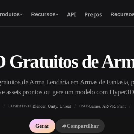
API
Preços
rodutos
Recursos
Recurso
 Gratuitos de Ar
Texto Para 3D
Do prompt de texto ao objeto 3D — na hora.
atuitos de Arma Lendária em Armas de Fantasia, p
API
Integre nossa IA criativa ao seu app ou fluxo
xe assets prontos ou gere um modelo com Hyper3D
de trabalho.
Blender, Unity, Unreal
Games, AR/VR, Print
COMPATÍVEL
USOS
exturas IA
Motor de Busca de Modelos 3D
Gerar
Compartilhar
HDRI IA
Conversor de SVG para 3D