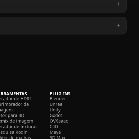
ERRAMENTAS
PLUG-INS
erador de HDRI
Blender
primorador de
Unreal
magens
Unity
etor para 3D
Godot
emix de imagem
OV/Isaac
erador de texturas
C4D
esquisa Rodin
Maya
ditor de malhas
3D Max