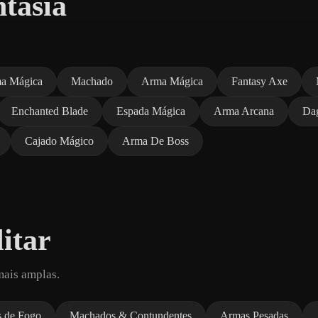
tasia
a Mágica
Machado
Arma Mágica
Fantasy Axe
Enchanted Blade
Espada Mágica
Arma Arcana
Da
Cajado Mágico
Arma De Boss
itar
mais amplas.
 de Fogo
Machados & Contundentes
Armas Pesadas