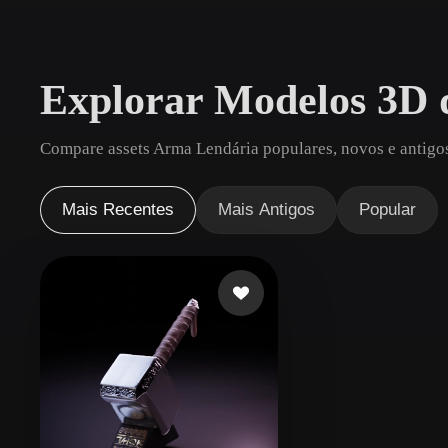
Casos De Uso
3D Printing
Animatio
Explorar Modelos 3D 
NFT Creation
E-commer
Jewelry
Metaverse
Compare assets Arma Lendária populares, novos e antigos
Design
Plug-Ins
Mais Recentes
Mais Antigos
Popular
Blender
Unity
Unreal
God
Estilos
Abstract
Anime
Cart
Hand-Painted
Industrial
Isome