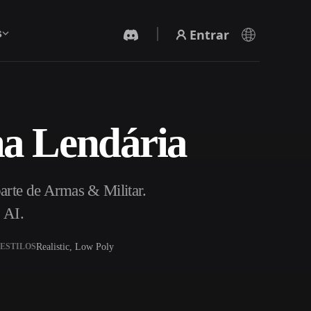
Entrar
s
ma Lendária
Gerador De Vídeo IA
Crie vídeos a partir de texto ou imagens com
IA.
arte de Armas & Militar.
 AI.
Realistic, Low Poly
ESTILOS
Editor de Malhas 3D