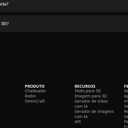
ária?
o 3D?
PRODUTO
RECURSOS
F
ChatAvatar
Texto para 3D
G
Rodin
Imagem para 3D
A
OmniCraft
Gerador de vídeo
i
com IA
V
Gerador de imagens
R
com IA
G
API
P
E