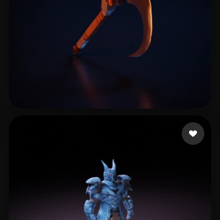
zero zone
6 curtidas