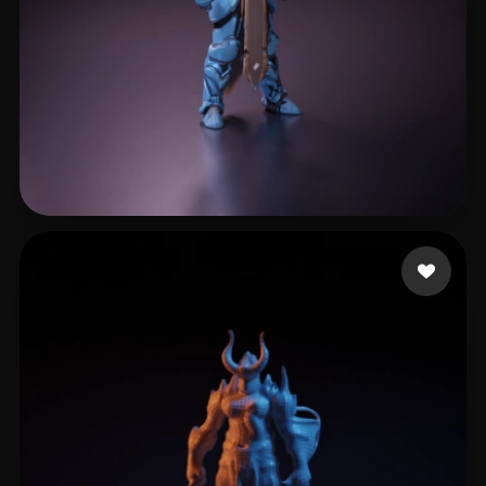
Liao Bingchen
5 curtidas