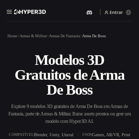
Entrar
Produtos
Home
Armas & Militar
Armas De Fantasia
Arma De Boss
Recursos
Rodin
ChatAvatar
API
Modelos 3D
Imagem Para 3D
Texto Para 3D
Preços
Envie uma imagem e receba
Do prompt de texto ao objeto
Gratuitos de Arma
um objeto 3D na hora.
3D — na hora.
Recursos
Gerador De Imagens IA
Gerador De Vídeo IA
De Boss
Gere visuais de alta qualidade
Crie vídeos a partir de texto
a partir de um prompt
ou imagens com IA.
simples.
Comunidade
Explore 9 modelos 3D gratuitos de Arma De Boss em Armas de
API
Fantasia, parte de Armas & Militar. Baixe assets prontos ou gere um
Integre nossa IA criativa ao
seu app ou fluxo de trabalho.
modelo com Hyper3D AI.
História
Pesquisa
Blog
OmniCraft
Blender, Unity, Unreal
Games, AR/VR, Print
COMPATÍVEL
USOS