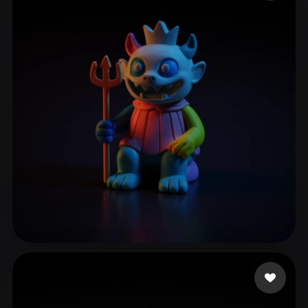
ComfyUI
21
Estilos
Abstract
Anime
Cartoon
Cel-Shaded
Fantasy
Flat
Gothic
Hand-Painted
Industrial
Isometric
Low Poly
Medieval
Minimalist
Modern
Organic
Photorealistic
Pixel Art
Realistic
Retro
Stylized
Voxel
Χρυσοσπαθης Γιάννης
19 curtidas