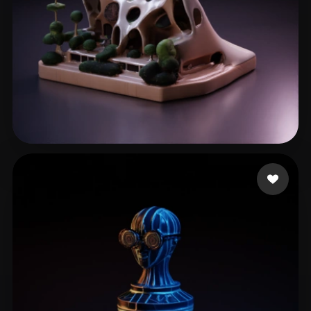
he jianwen
60 mi piace