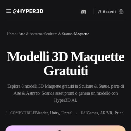
Accedi
Prodotti
Home
Arte & Astratto
Sculture & Statue
Maquette
Funzionalità
Rodin
ChatAvatar
API
Modelli 3D Maquette
Da Immagine A 3D
Da Testo A 3D
Prezzi
Carica un'immagine, ottieni
Dal prompt di testo
Gratuiti
un oggetto 3D all'istante.
all'oggetto 3D — all'istante.
Risorse
Generatore Di Immagini IA
Generatore Video IA
Genera immagini di alta
Crea video da testo o
Esplora 8 modelli 3D Maquette gratuiti in Sculture & Statue, parte di
qualità da un semplice
immagini con l'AI.
prompt.
Arte & Astratto. Scarica asset pronti o genera un modello con
Community
Hyper3D AI.
API
Integra la nostra AI creativa
nella tua app o nel tuo flusso
X
Blender, Unity, Unreal
Games, AR/VR, Print
COMPATIBILE
USI
Storia
Ricerca
Blog
di lavoro.
OmniCraft