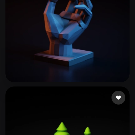
ComfyUI
21
Stili
Abstract
Anime
Cartoon
Cel-Shaded
Fantasy
Flat
Gothic
Hand-Painted
Industrial
Isometric
Low Poly
Medieval
Minimalist
Modern
Organic
Photorealistic
Kellen
315 mi piace
Pixel Art
Realistic
Retro
Stylized
Voxel