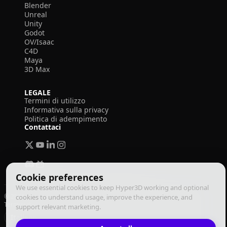
Blender
Unreal
Unity
Godot
OV/Isaac
C4D
Maya
3D Max
LEGALE
Termini di utilizzo
Informativa sulla privacy
Politica di adempimento
Contattaci
Cookie preferences
We use essential cookies to keep Hyper3D working and optional
© 2026 Deemos Corporation. Tutti i diritti riservati
cookies to understand usage, improve the experience, and
Termini di Utilizzo
Informativa sulla Privacy
Politica di Adempimento
support relevant marketing.
Italiano