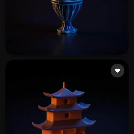
pijet
4 mi piace