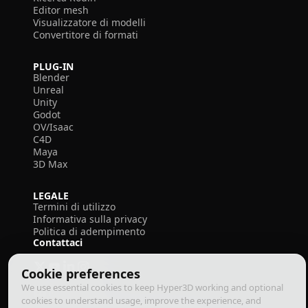
Editor mesh
Visualizzatore di modelli
Convertitore di formati
PLUG-IN
Blender
Unreal
Unity
Godot
OV/Isaac
C4D
Maya
3D Max
LEGALE
Termini di utilizzo
Informativa sulla privacy
Politica di adempimento
Contattaci
Cookie preferences
We use essential cookies to keep Hyper3D working and optional
cookies to understand usage, improve the experience, and