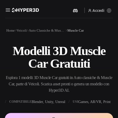
Accedi
Prodotti
Home
Veicoli
Auto Classiche & Muscle Car
Muscle Car
Funzionalità
Rodin
ChatAvatar
API
Modelli 3D Muscle
Da Immagine A 3D
Da Testo A 3D
Prezzi
Carica un'immagine, ottieni
Dal prompt di testo
Car Gratuiti
un oggetto 3D all'istante.
all'oggetto 3D — all'istante.
Risorse
Generatore Di Immagini IA
Generatore Video IA
Genera immagini di alta
Crea video da testo o
Esplora 1 modelli 3D Muscle Car gratuiti in Auto classiche & Muscle
qualità da un semplice
immagini con l'AI.
prompt.
Car, parte di Veicoli. Scarica asset pronti o genera un modello con
Community
Hyper3D AI.
API
Integra la nostra AI creativa
nella tua app o nel tuo flusso
X
Blender, Unity, Unreal
Games, AR/VR, Print
COMPATIBILE
USI
Storia
Ricerca
Blog
di lavoro.
OmniCraft