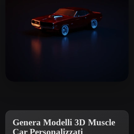
ComfyUI
21
Stili
Abstract
Anime
Cartoon
Cel-Shaded
Fantasy
Flat
Gothic
Hand-Painted
Industrial
Isometric
Low Poly
Medieval
Minimalist
Modern
Organic
Photorealistic
Ghislanzoni Marco
41 mi piace
Pixel Art
Realistic
Retro
Stylized
Voxel
Genera Modelli 3D Muscle
Car Personalizzati