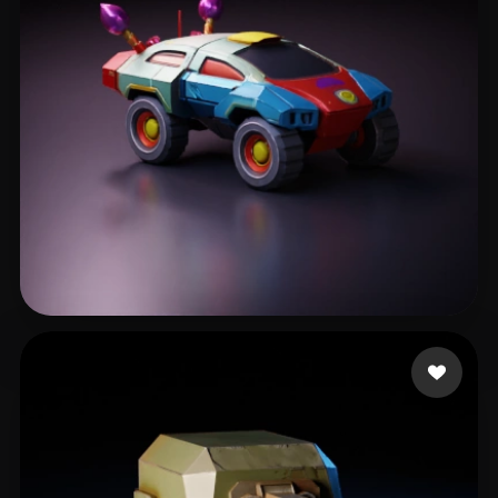
209587
194 mi piace