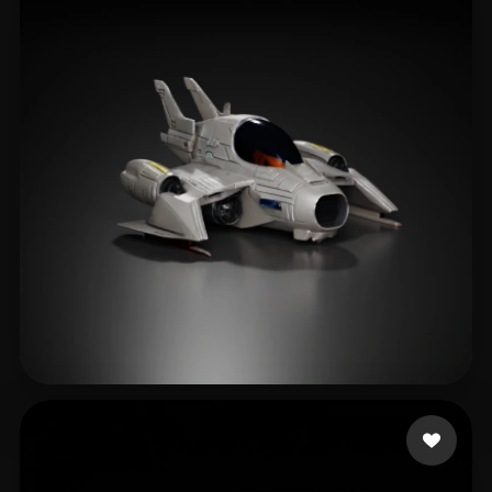
Editz Dinesh
252 mi piace