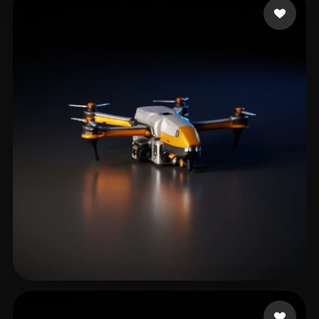
Хмелевский Артем
540 mi piace
猪哥握龙
299 mi piace