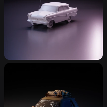
ComfyUI
21
Stili
Abstract
Anime
Cartoon
Cel-Shaded
Fantasy
Flat
Gothic
Hand-Painted
Industrial
Isometric
Low Poly
Medieval
Minimalist
Modern
Organic
Photorealistic
Auto classiche & Muscle Car
11 modelli
Pixel Art
Realistic
Retro
Stylized
Voxel