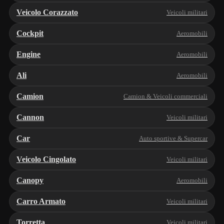
Veicolo Corazzato
Veicoli militari
Cockpit
Aeromobili
Engine
Aeromobili
Ali
Aeromobili
Camion
Camion & Veicoli commerciali
Cannon
Veicoli militari
Car
Auto sportive & Supercar
Veicolo Cingolato
Veicoli militari
Canopy
Aeromobili
Carro Armato
Veicoli militari
Torretta
Veicoli militari