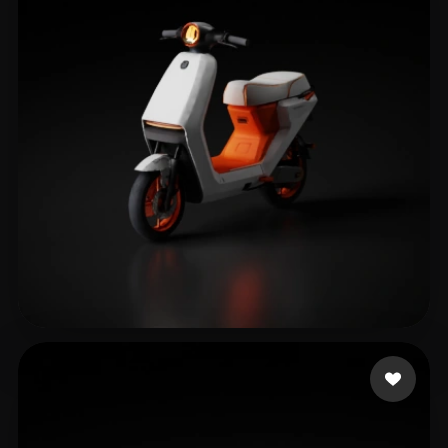
754110652@QQ.COM
205 mi piace