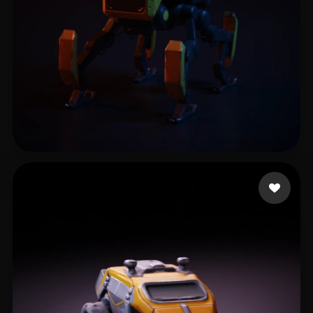
catya Asis
152 mi piace