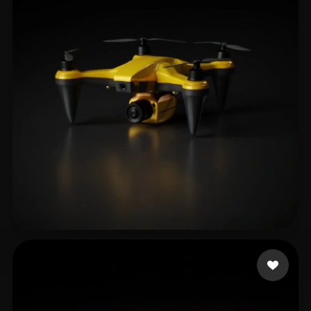
AIRYN
203 beğeni