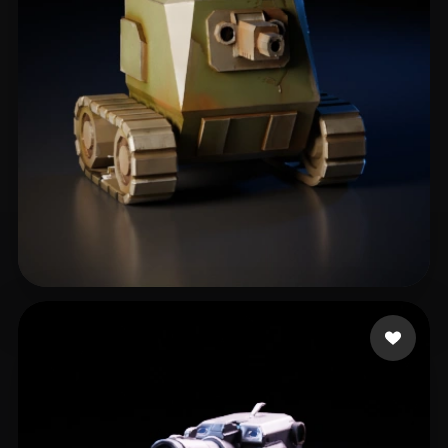
くえ くえ
172 beğeni