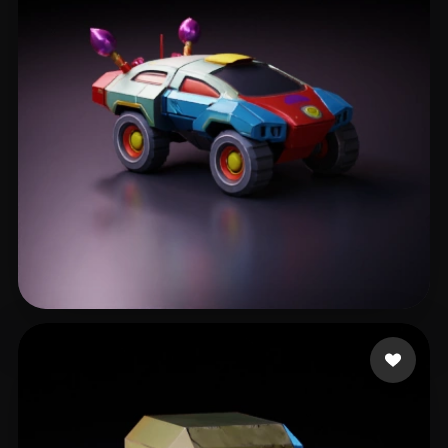
209587
194 beğeni