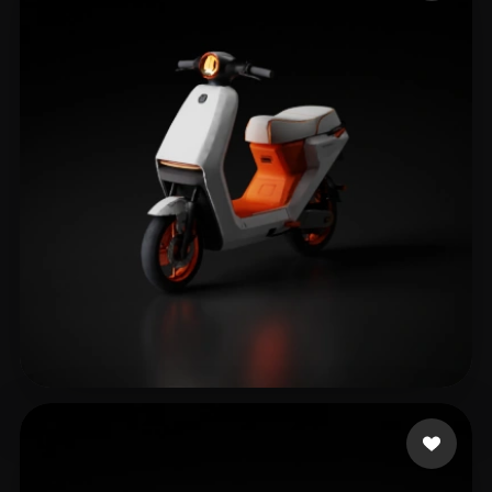
754110652@QQ.COM
205 beğeni