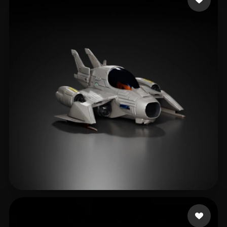
Editz Dinesh
252 beğeni