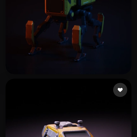
catya Asis
152 beğeni