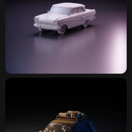
ComfyUI
21
Stiller
Abstract
Anime
Cartoon
Cel-Shaded
Fantasy
Flat
Gothic
Hand-Painted
Industrial
Isometric
Low Poly
Medieval
Minimalist
Modern
Organic
Photorealistic
Klasik & Muscle Arabalar
11 model
Pixel Art
Realistic
Retro
Stylized
Voxel