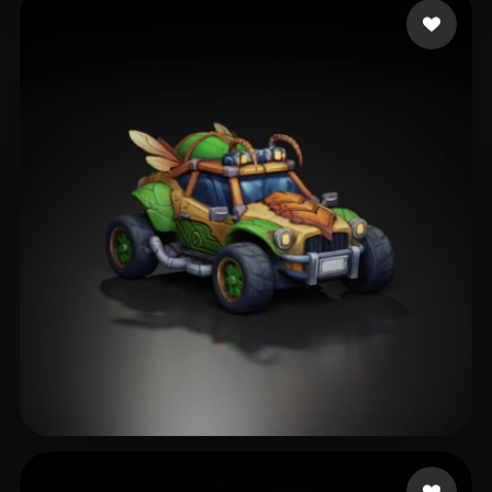
猪哥握龙
299 beğeni
Bakır Fırat
275 beğeni