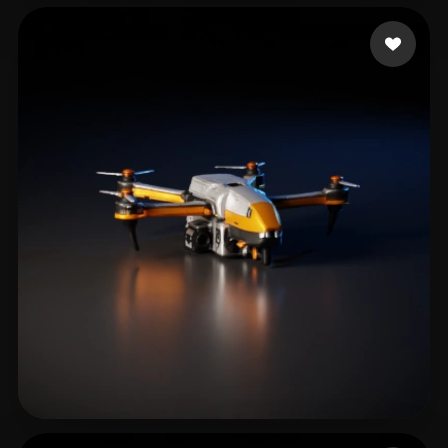
Хмелевский Артем
540 beğeni