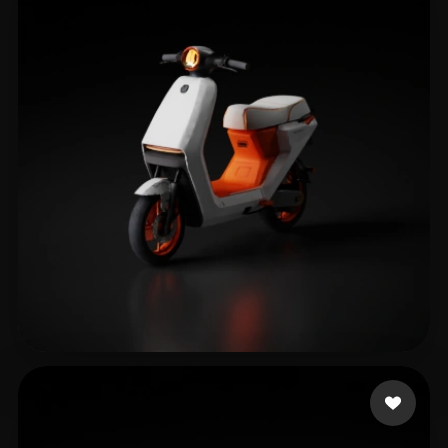
754110652@QQ.COM
205 curtidas