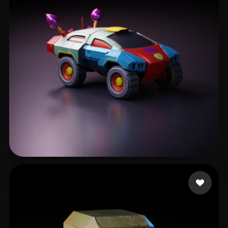
209587
194 curtidas