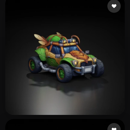
猪哥握龙
299 curtidas
Bakır Fırat
275 curtidas