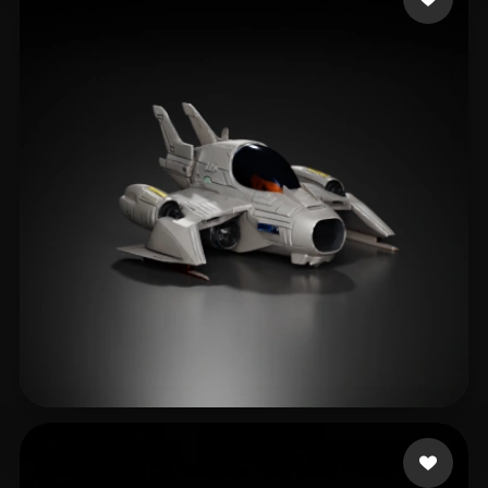
Editz Dinesh
252 curtidas