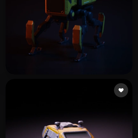
catya Asis
152 curtidas