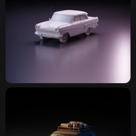
ComfyUI
21
Estilos
Abstract
Anime
Cartoon
Cel-Shaded
Fantasy
Flat
Gothic
Hand-Painted
Industrial
Isometric
Low Poly
Medieval
Minimalist
Modern
Organic
Photorealistic
Carros Clássicos & Muscle Cars
Pixel Art
Realistic
Retro
Stylized
11 modelos
Voxel