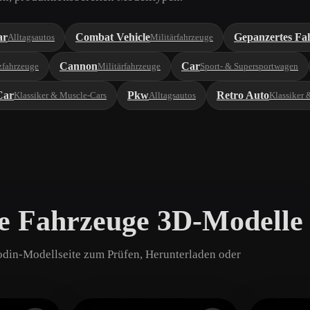
ar
Combat Vehicle
Gepanzertes Fa
Alltagsautos
Militärfahrzeuge
Cannon
Car
zfahrzeuge
Militärfahrzeuge
Sport- & Supersportwagen
Car
Pkw
Retro Auto
Klassiker & Muscle-Cars
Alltagsautos
Klassiker 
se Fahrzeuge 3D-Modelle
odin-Modellseite zum Prüfen, Herunterladen oder