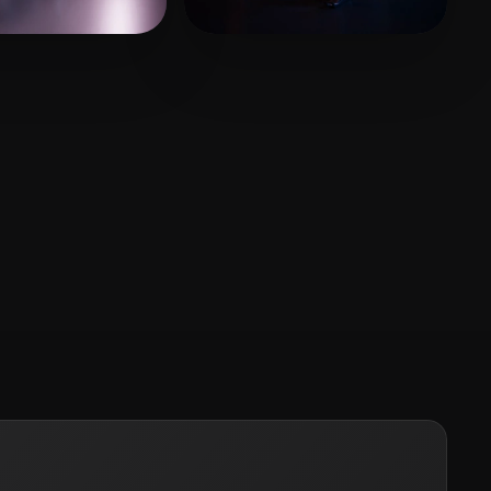
GTIAN
164 Likes
catya Asis
152 Likes