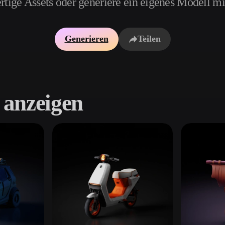
rtige Assets oder generiere ein eigenes Modell m
Game
n
Development
Generieren
Teilen
ce
VR/AR
Mechanical
Engineering
 anzeigen
ot
Maya
3DS Max
ComfyUI
oon
Cel-Shaded
Fantasy
tric
Low Poly
Medieval