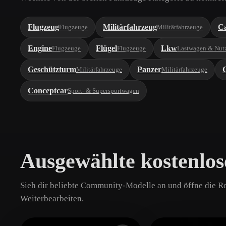
Flugzeug
Militärfahrzeug
C
Flugzeuge
Militärfahrzeuge
Engine
Flügel
Lkw
Flugzeuge
Flugzeuge
Lastwagen & Nut
Geschützturm
Panzer
Militärfahrzeuge
Militärfahrzeuge
Conceptcar
Sport- & Supersportwagen
Ausgewählte kostenlo
Sieh dir beliebte Community-Modelle an und öffne die R
Weiterbearbeiten.