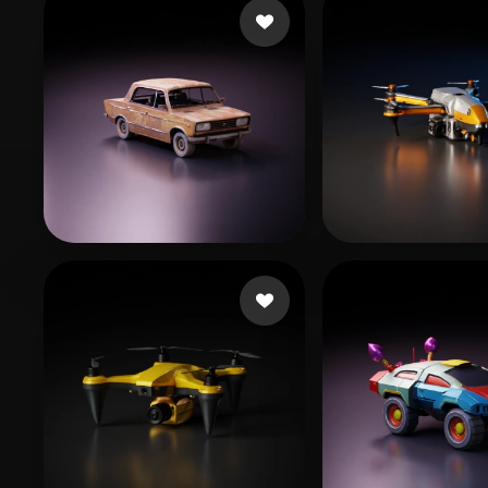
猪哥握龙
Хмелевский Артем
540 Likes
299 L