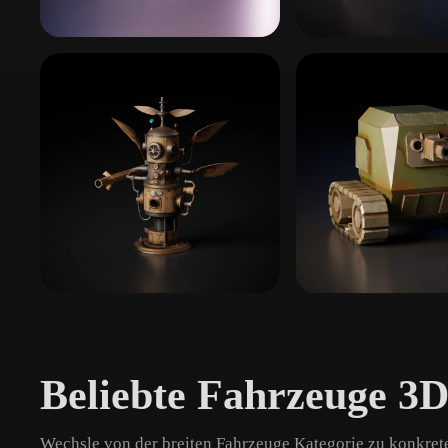
Organic
Photorealistic
Pixel
Klassiker & Muscle-Cars
Alltagsautos
11 Modelle
29 Modelle
Flugzeuge
Militärfahrzeuge
48 Modelle
43 Modelle
Beliebte Fahrzeuge 3
Wechsle von der breiten Fahrzeuge Kategorie zu konkret