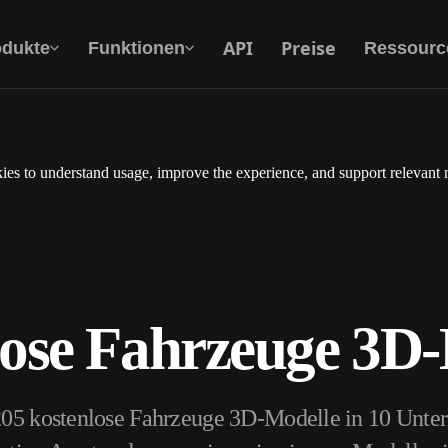
API
Preise
odukte
Funktionen
Ressourc
es to understand usage, improve the experience, and support relevant 
Text Zu 3D
Vom Text-Prompt zum 3D-Objekt — im
Handumdrehen.
API
Binde unsere kreative KI in deine App oder
deinen Workflow ein.
ose Fahrzeuge 3D
erator
3D-Modellsuchmaschine
05 kostenlose Fahrzeuge 3D-Modelle in 10 Unter
ator
SVG-zu-3D-Konverter