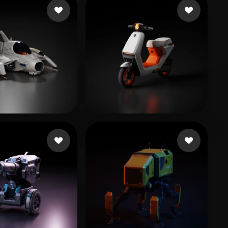
 Dinesh
252 Likes
754110652@QQ.COM
205 Likes