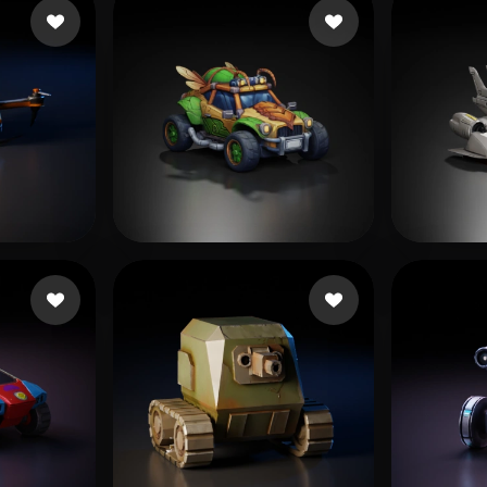
ikes
Bakır Fırat
275 Likes
Editz