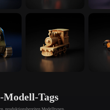
 Art
Realistic
Retro
Motorräder & Fahrräder
Boote & 
17 Modelle
7 Modelle
Züge & Eisenbahn
Sport- &
4 Modelle
19 Modell
D-Modell-Tags
en, produktionsbereiten Modelltypen.