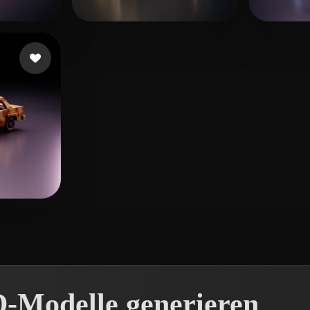
くえ くえ
s
172 Likes
LIN
144 Likes
-Modelle generieren