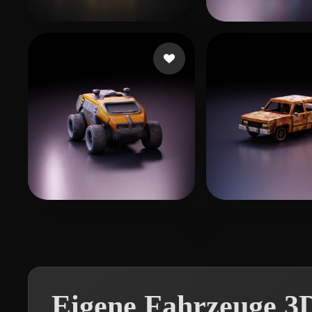
AIRYN
203 Likes
209587
194 Like
Neal Dylan
148 Likes
Lawrence Kyle
Eigene Fahrzeuge 3D