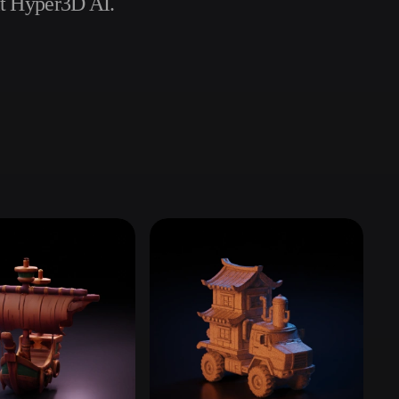
it Hyper3D AI.
Automotive
Design
Character
Design
21
Flat
Gothic
Minimalist
Modern