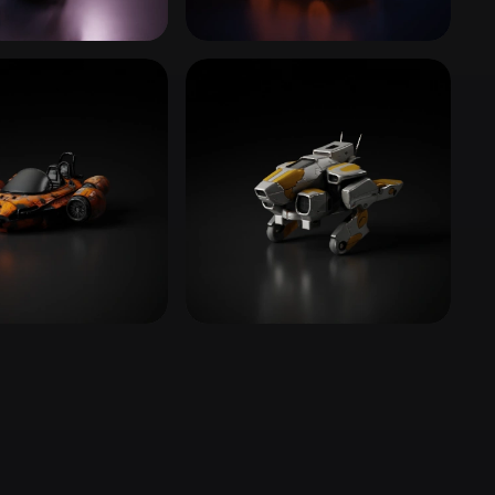
Stylized
Voxel
Schiffe
Lastwagen &
Nutzfahrzeuge
23 Modelle
 Supersportwagen
Baufahrzeuge
e
4 Modelle