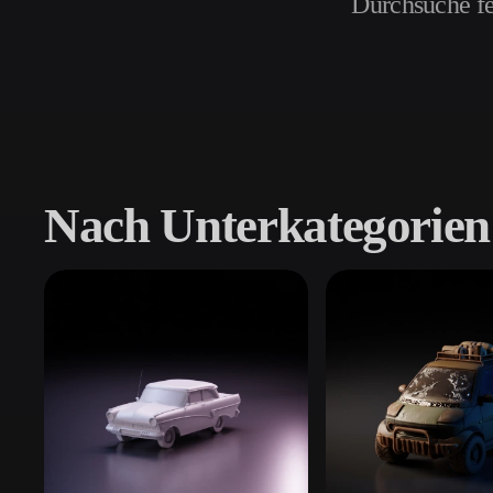
Durchsuche fe
Anwendungsfälle
3D Printing
Animatio
NFT Creation
E-commer
Jewelry
Metaverse
Design
Nach Unterkategorien
Plug-Ins
Blender
Unity
Unreal
God
Stile
Abstract
Anime
Cart
Hand-Painted
Industrial
Isome