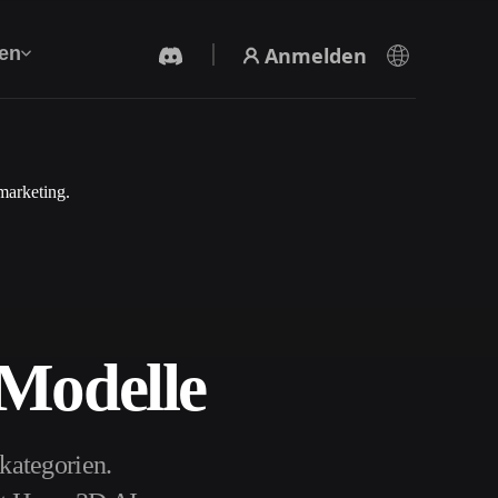
Anmelden
en
marketing.
KI-Videogenerator
Erstelle Videos aus Text oder Bildern mit KI.
-Modelle
3D-Mesh-Editor
kategorien.