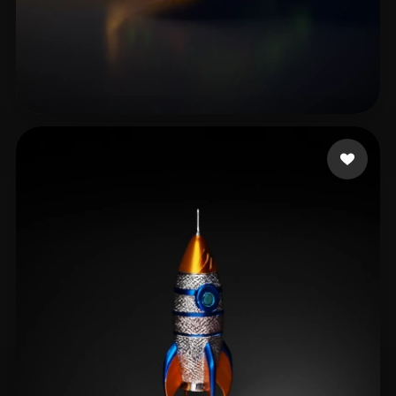
creation's SumanRaj
8 Likes