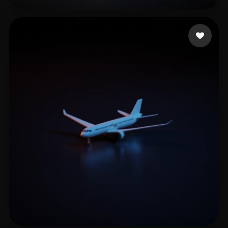
LitGate
6 Likes