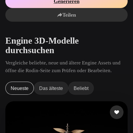
Generieren
Anwendungsfälle
KI-Bild-Remix
KI-HDRI-Generator
3D-Mesh-Editor
3D Printing
Animation
Teilen
KI-Bildverbesserer
3D-Modellsuchmaschine
Game
Automotive
KI-Texturengenerator
SVG-zu-3D-Konverter
Development
Design
Engine 3D-Modelle
NFT Creation
E-commerce
durchsuchen
Character
VR/AR
Design
Vergleiche beliebte, neue und ältere Engine Assets und
Metaverse
Jewelry Design
öffne die Rodin-Seite zum Prüfen oder Bearbeiten.
Mechanical
Engineering
Neueste
Das älteste
Beliebt
Plug-Ins
Blender
Unity
Unreal
Godot
Maya
3DS Max