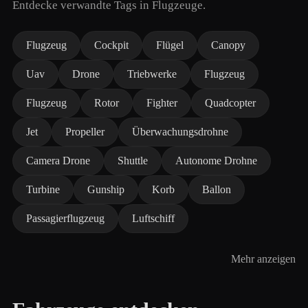
Entdecke verwandte Tags in Flugzeuge.
Flugzeug
Cockpit
Flügel
Canopy
Uav
Drone
Triebwerke
Flugzeug
Flugzeug
Rotor
Fighter
Quadcopter
Jet
Propeller
Überwachungsdrohne
Camera Drone
Shuttle
Autonome Drohne
Turbine
Gunship
Korb
Ballon
Passagierflugzeug
Luftschiff
Mehr anzeigen