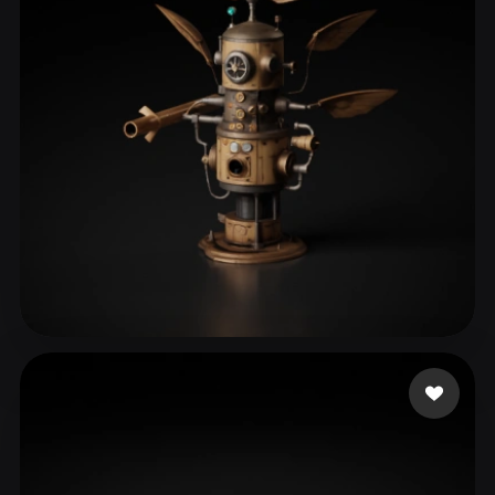
ComfyUI
21
Stile
Abstract
Anime
Cartoon
Cel-Shaded
Fantasy
Flat
Gothic
Hand-Painted
Industrial
Isometric
Low Poly
Medieval
Minimalist
Modern
Organic
Photorealistic
Pixel Art
Realistic
Retro
Stylized
Kungler Marian
68 Likes
Voxel