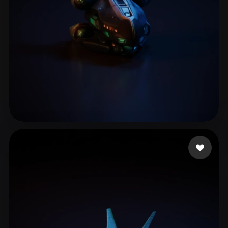
Soft CastDex
18 Likes