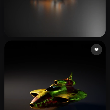
st damian
23 Likes