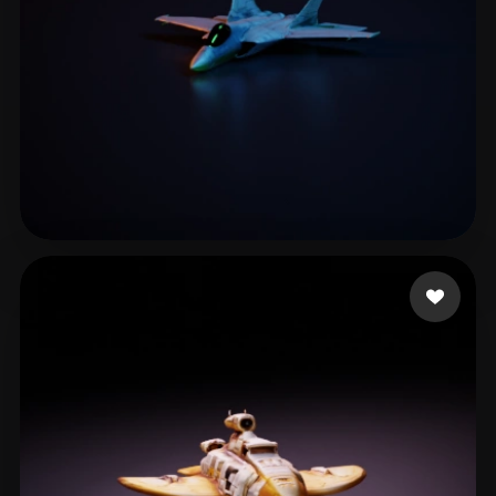
Haddish Daveed
35 Likes