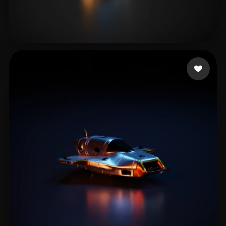
Takács László
6 Likes