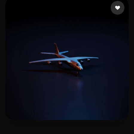
🖥️💻🐍🎨🔍🖌️
7 Likes
farandole Daniel
7 Likes