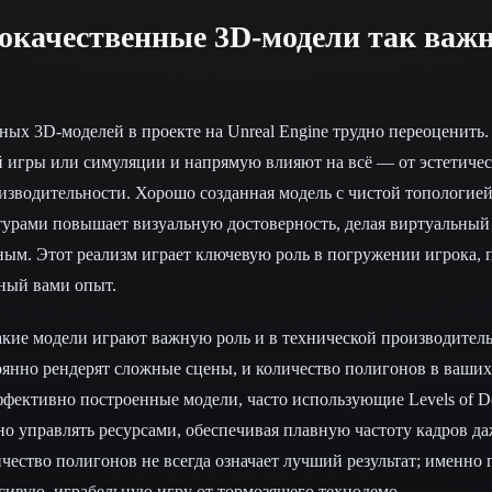
окачественные 3D-модели так важ
ных 3D-моделей в проекте на Unreal Engine трудно переоценить
 игры или симуляции и напрямую влияют на всё — от эстетиче
изводительности. Хорошо созданная модель с чистой топологией
урами повышает визуальную достоверность, делая виртуальный
ым. Этот реализм играет ключевую роль в погружении игрока, 
нный вами опыт.
кие модели играют важную роль и в технической производител
оянно рендерят сложные сцены, и количество полигонов в ваших
ффективно построенные модели, часто использующие Levels of De
о управлять ресурсами, обеспечивая плавную частоту кадров д
чество полигонов не всегда означает лучший результат; именно 
сивую, играбельную игру от тормозящего технодемо.