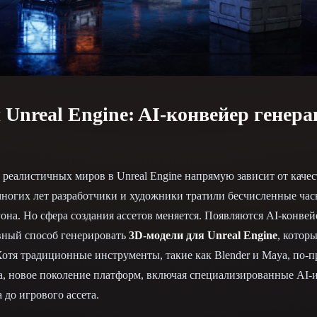
 Art
Realistic
Retro
 Unreal Engine: AI-конвейер генер
реалистичных миров в Unreal Engine напрямую зависит от каче
ногих лет разработчики и художники тратили бесчисленные ча
она. Но сфера создания ассетов меняется. Появляются AI-конве
вный способ генерировать
3D-модели для Unreal Engine
, котор
отя традиционные инструменты, такие как Blender и Maya, по-
а, новое поколение платформ, включая специализированные AI-
 до игрового ассета.