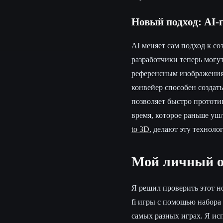
Новый подход: AI-
AI меняет сам подход к со
разработчики теперь могу
референсным изображения
конвейер способен создать
позволяет быстро прототи
время, которое раньше ушл
to 3D
, делают эту техноло
Мой личный оп
Я решил проверить этот но
fi игры с помощью набора
самых разных играх. Я исп