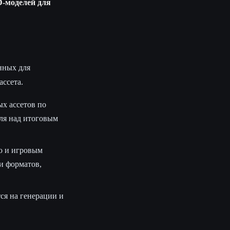
D-моделей для
нных для
ассета.
ых ассетов по
ля над итоговым
ю и игровым
и форматов,
ся на генерации и