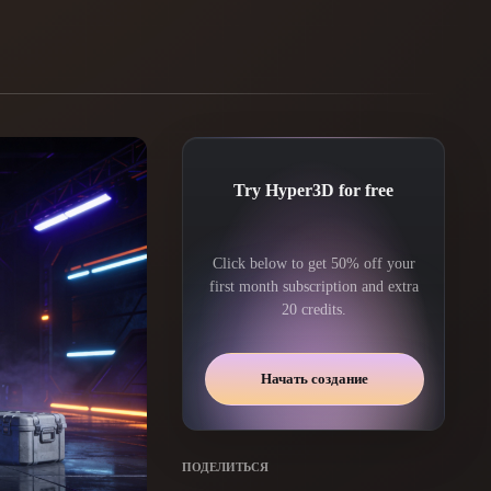
Automotive
Design
Character
Design
Try Hyper3D for free
Click below to get 50% off your
first month subscription and extra
20 credits.
21
Flat
Gothic
Начать создание
Minimalist
Modern
ПОДЕЛИТЬСЯ