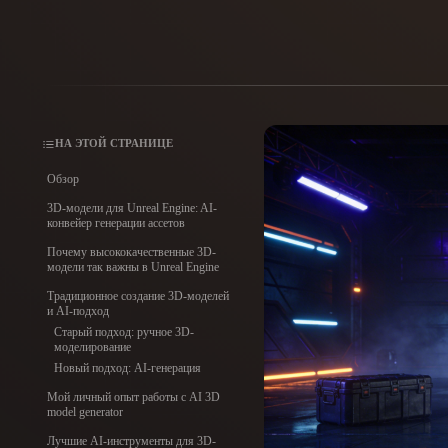
Сценарии Использования
3D Printing
Animatio
NFT Creation
E-commer
Jewelry
Metaverse
НА ЭТОЙ СТРАНИЦЕ
Design
Обзор
Плагины
3D-модели для Unreal Engine: AI-
конвейер генерации ассетов
Blender
Unity
Unreal
God
Почему высококачественные 3D-
модели так важны в Unreal Engine
Стили
Традиционное создание 3D-моделей
и AI-подход
Старый подход: ручное 3D-
Abstract
Anime
Cart
моделирование
Новый подход: AI-генерация
Hand-Painted
Industrial
Isome
Мой личный опыт работы с AI 3D
model generator
Лучшие AI-инструменты для 3D-