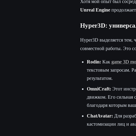
Хотя мой опыт был сосред
Unreal Engine
продолжает 
Hyper3D: универса
Hyper3D выделяется тем, 
совместной работы. Это с
Rodin:
Как
game 3D mod
текстовым запросам. Р
результатом.
OmniCraft:
Этот инстр
движком. Его сильная 
благодаря которым ваши
ChatAvatar:
Для разраб
кастомизации лиц и ав