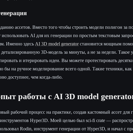
генерация
зданию ассетов. Вместо того чтобы строить модели полигон за п
т использовать AI для их генерации по простым текстовым запр
м. Именно здесь
AI 3D model generator
становится мощным помо
 детализированную 3D-модель за минуты, а не за недели. Такое 
пировать и итерировать идеи. Вы можете протестировать десятк
о бы на ручное моделирование всего одной. Такие техники, как 
гию доступнее, чем когда-либо.
ыт работы с AI 3D model generato
вый рабочий процесс на практике, создав кастомный ассет для г
 инструментов Hyper3D. Моей целью был sci-fi crate — распрост
ользовал Rodin, инструмент генерации от Hyper3D, и начал с пр