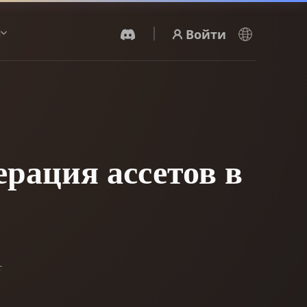
Войти
ы
AI-Видеогенератор
Создавайте видео из текста или
изображений с помощью ИИ.
ерация ассетов в
Редактор 3D-мешей
т