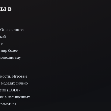
ны в
. Они являются
ской
 и
 мир более
позволяя ему
ьности. Игровые
 моделях сильно
tail (LODs),
аже в насыщенных
грамотная