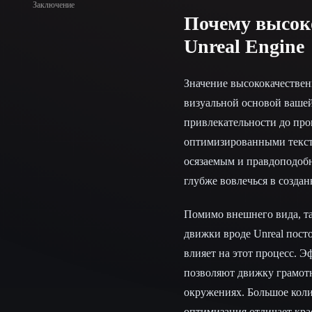
Заключение
Почему высок
Unreal Engine
Значение высококачествен
визуальной основой вашей
привлекательности до про
оптимизированными текст
осязаемым и правдоподобн
глубже вовлечься в созда
Помимо внешнего вида, та
движки вроде Unreal пост
влияет на этот процесс. Э
позволяют движку грамотн
окружениях. Большое коли
оптимизация отличает кра