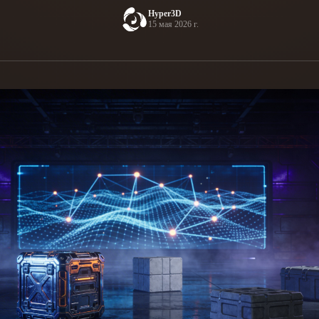
Hyper3D
Game
15 мая 2026 г.
n
Development
ce
VR/AR
Mechanical
Engineering
ot
Maya
3DS Max
ComfyUI
oon
Cel-Shaded
Fantasy
tric
Low Poly
Medieval