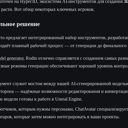
оточен на Hyper3D, экосистема AI-инструментов для создания
3
расти. Вот обзор некоторых ключевых игроков.
льное решение
что предлагает интегрированный набор инструментов, разработа
оздаёт плавный рабочий процесс — от генерации до финального 
el generator
, Rodin отлично справляется с созданием самых разн
азные режимы генерации обеспечивают хороший уровень контро
умент служит мостом между вашей AI-сгенерированной модель
сторона — надёжные возможности редактирования и конвертаци
 модели готовы к работе в Unreal Engine.
отчиков, которым нужны персонажи, ChatAvatar специализирует
атаров, которые затем можно интегрировать в ваши проекты.