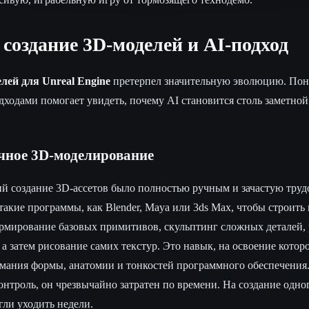
создание 3D-моделей и AI-подход
лей для Unreal Engine
претерпел значительную эволюцию. Пон
ходами помогает увидеть, почему AI становится столь заметной
чное 3D-моделирование
й создание 3D-ассетов было полностью ручным и зачастую тру
акие программы, как Blender, Maya или 3ds Max, чтобы строить 
рмирование базовых примитивов, скульптинг сложных деталей, 
 а затем рисование самих текстур. Это навык, на освоение которо
имания формы, анатомии и тонкостей программного обеспечения.
онтроль, он чрезвычайно затратен по времени. На создание одно
гли уходить недели.