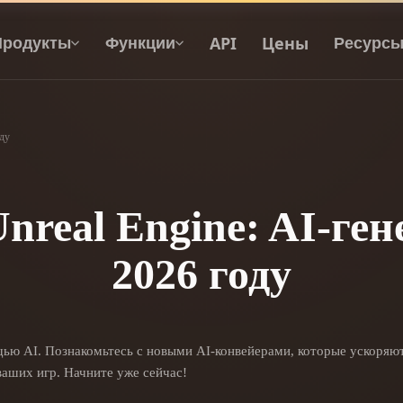
API
Цены
Продукты
Функции
Ресурс
оду
Текст В 3D
От текстового запроса к 3D-объекту —
мгновенно.
nreal Engine: AI-ген
API
2026 году
Встройте наш креативный ИИ в своё
приложение или рабочий процесс.
р AI-текстур
Поисковик 3D-моделей
ощью AI. Познакомьтесь с новыми AI-конвейерами, которые ускоряю
ваших игр. Начните уже сейчас!
ор AI HDRI
Конвертер SVG в 3D