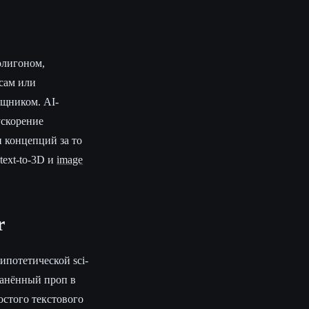
олигоном,
осам или
щником. AI-
ускорение
и концепций за то
text-to-3D и
image
r
ипотетической sci-
ранённый проп в
остого текстового