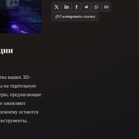
Stylized
Voxel
Скопировать ссылку
ации
ства ваших 3D-
сы на тщательную
йеры, предлагающие
ые оживляют
прежнему остаются
инструменты,