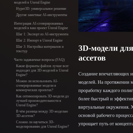
Organic
Photorealistic
Pixel
моделей в Unreal Engine
Hyper3D: универсальное решение
Другие заметные AI-инструменты
Интеграция AI-сгенерированных
моделей в ваш проект Unreal Engine
Шаг 1: Экспорт из AI-инструмента
Шаг 2: Импорт в Unreal Engine
3D-модели для
Шаг 3: Настройка материалов и
текстур
ассетов
Часто задаваемые вопросы (FAQ)
Какие форматы файлов лучше всего
подходят для 3D-моделей в Unreal
Создание впечатляющих и 
Engine?
Можно ли использовать AI-
моделей. На протяжении м
сгенерированные модели в
проработку каждого полиг
коммерческих проектах?
Как оптимизировать 3D-модели для
более быстрый и эффекти
лучшей производительности в
Unreal Engine?
виртуальные окружения. Х
В чём разница между 3D-моделью и
основой рабочего процесс
3D-ассетом?
Сложно ли научиться 3D-
упрощает путь от концепта
моделированию для Unreal Engine?