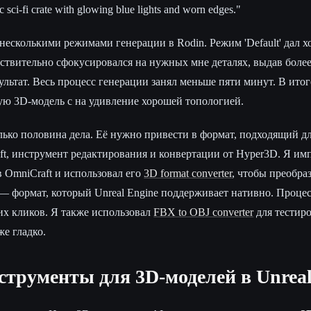
ic sci-fi crate with glowing blue lights and worn edges."
несколькими режимами генерации в Rodin. Режим 'Default' дал
действительно сфокусировался на нужных мне деталях, выдав бол
льтат. Весь процесс генерации занял меньше пяти минут. В итог
ю 3D-модель с на удивление хорошей топологией.
ько половина дела. Её нужно привести в формат, подходящий для
ft, инструмент редактирования и конвертации от Hyper3D. Я им
 OmniCraft и использовал его
3D format converter
, чтобы преобраз
 формат, который Unreal Engine поддерживает нативно. Процес
их кликов. Я также использовал
FBX to OBJ converter
для тестир
же гладко.
трументы для 3D-моделей в Unreal