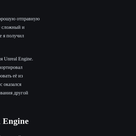
 хорошую отправную
ее сложный и
е я получил
 Unreal Engine.
портировал
овать её из
с оказался
ования другой
 Engine