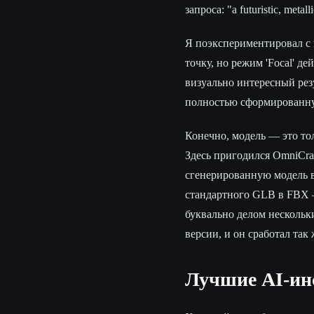
запроса: "a futuristic, metall
Я поэкспериментировал с 
точку, но режим 'Focal' 
визуально интересный резу
полностью сформированну
Конечно, модель — это тол
Здесь пригодился OmniCra
сгенерированную модель в
стандартного GLB в FBX —
буквально делом нескольк
версии, и он сработал так 
Лучшие AI-инс