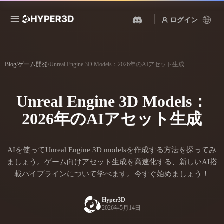
ログイン
製品
機能
Blog
/
ゲーム開発
/
Unreal Engine 3D Models：2026年のAIアセット生成
Rodin
ChatAvatar
API
画像から 3D
テキストから 3D
Unreal Engine 3D Models：
料金
写真をアップロードするだ
テキストプロンプトから3D
けで、3Dオブジェクトが瞬
オブジェクトへ — 瞬時に。
2026年のAIアセット生成
時に完成。
リソース
AI 画像生成
AI 動画生成
シンプルなプロンプトか
テキストや画像から、AIで
ら、高品質なビジュアルを
AIを使ってUnreal Engine 3D modelsを作成する方法を探ってみ
動画を作成。
生成。
コミュニティ
ましょう。ゲーム向けアセット生成を高速化する、新しいAI搭
API
載パイプラインについて学べます。今すぐ始めましょう！
私たちのクリエイティブAI
を、あなたのアプリやワー
ストーリー
研究
ブログ
クフローに組み込みましょ
Hyper3D
う。
2026年5月14日
OmniCraft