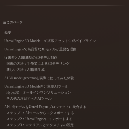
ユースケース
AI画像リミックス
AI HDRIジェネレーター
3Dメッ
3D Printing
Animation
AI画像エンハンサー
3Dモデル検索エンジン
このページ
Game
Automotive
Development
Design
AIテクスチャジェネレーター
SVGから3Dへの変換ツール
概要
NFT Creation
E-commerce
Unreal Engine 3D Models：AI搭載アセット生成パイプライン
Unreal Engineで高品質な3Dモデルが重要な理由
Character
VR/AR
Design
従来型とAI搭載型の3Dモデル制作
旧来の方法：手作業による3Dモデリング
Metaverse
Jewelry Design
新しい方法：AI搭載生成
Mechanical
AI 3D model generatorを実際に使ってみた体験
Engineering
Unreal Engine 3D Models向け主要AIツール
Hyper3D：オールインワンソリューション
プラグイン
その他の注目すべきAIツール
Blender
Unity
Unreal
AI生成モデルをUnreal Engineプロジェクトに統合する
ステップ1：AIツールからエクスポートする
ステップ2：Unreal Engineにインポートする
Godot
Maya
3DS Max
ステップ3：マテリアルとテクスチャの設定