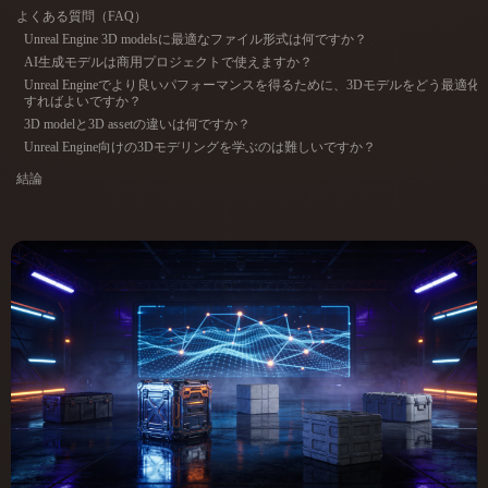
ComfyUI
よくある質問（FAQ）
Unreal Engine 3D modelsに最適なファイル形式は何ですか？
AI生成モデルは商用プロジェクトで使えますか？
21
スタイル
Unreal Engineでより良いパフォーマンスを得るために、3Dモデルをどう最適化
すればよいですか？
Abstract
Anime
Cartoon
Cel-Shaded
3D modelと3D assetの違いは何ですか？
Unreal Engine向けの3Dモデリングを学ぶのは難しいですか？
Fantasy
Flat
Gothic
Hand-Painted
結論
Industrial
Isometric
Low Poly
Medieval
Minimalist
Modern
Organic
Photorealistic
Pixel Art
Realistic
Retro
Stylized
Voxel