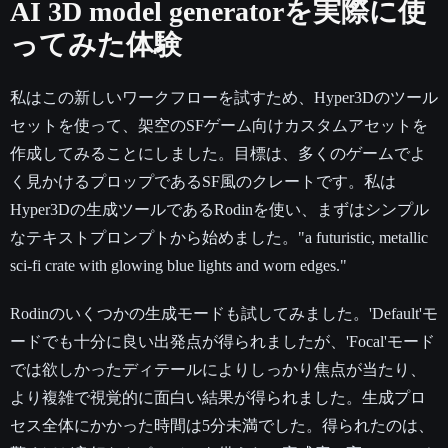
AI 3D model generatorを実際に使
ってみた体験
私はこの新しいワークフローを試すため、Hyper3Dのツール
セットを使って、架空のSFゲーム向けカスタムアセットを
作成してみることにしました。目標は、多くのゲームでよ
く見かけるプロップであるSF風のクレートです。私は
Hyper3Dの生成ツールであるRodinを使い、まずはシンプル
なテキストプロンプトから始めました。"a futuristic, metallic
sci-fi crate with glowing blue lights and worn edges."
Rodinのいくつかの生成モードも試してみました。'Default'モ
ードでも十分に良い出発点が得られましたが、'Focal'モード
では欲しかったディテールによりしっかり焦点が当たり、
より複雑で視覚的に面白い結果が得られました。生成プロ
セス全体にかかった時間は5分未満でした。得られたのは、