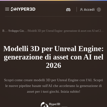
Accedi
Prodotti
Funzionalità
Blog
/
Sviluppo Giochi
/
Modelli 3D per Unreal Engine: generazione di asset con AI nel 2026
Rodin
ChatAvatar
API
Da Immagine A 3D
Da Testo A 3D
Modelli 3D per Unreal Engine:
Prezzi
Carica un'immagine, ottieni
Dal prompt di testo
un oggetto 3D all'istante.
all'oggetto 3D — all'istante.
generazione di asset con AI nel
Risorse
Generatore Di Immagini IA
2026
Generatore Video IA
Genera immagini di alta
Crea video da testo o
qualità da un semplice
immagini con l'AI.
prompt.
Community
Scopri come creare modelli 3D per Unreal Engine con l'AI. Scopri
API
le nuove pipeline basate sull'AI che accelerano la generazione di
Integra la nostra AI creativa
nella tua app o nel tuo flusso
asset per i tuoi giochi. Inizia subito!
Storia
Ricerca
Blog
di lavoro.
OmniCraft
Hyper3D