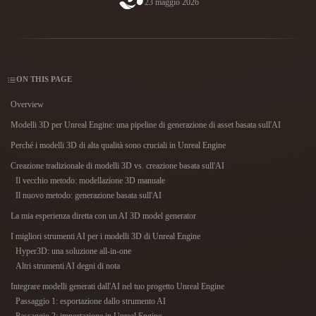
23 maggio 2026
Casi D'uso
Remix immagini IA
Generatore HDRI IA
Editor mesh 3D
3D Printing
Animation
Miglioratore immagini IA
Motore di ricerca per modelli 3D
Game
Automotive
Generatore di texture IA
Convertitore da SVG a 3D
Development
Design
ON THIS PAGE
NFT Creation
E-commerce
Overview
Character
Modelli 3D per Unreal Engine: una pipeline di generazione di asset basata sull'AI
VR/AR
Design
Perché i modelli 3D di alta qualità sono cruciali in Unreal Engine
Metaverse
Jewelry Design
Creazione tradizionale di modelli 3D vs. creazione basata sull'AI
Il vecchio metodo: modellazione 3D manuale
Mechanical
Il nuovo metodo: generazione basata sull'AI
Engineering
La mia esperienza diretta con un AI 3D model generator
Plug-In
I migliori strumenti AI per i modelli 3D di Unreal Engine
Hyper3D: una soluzione all-in-one
Blender
Unity
Unreal
Altri strumenti AI degni di nota
Integrare modelli generati dall'AI nel tuo progetto Unreal Engine
Godot
Maya
3DS Max
Passaggio 1: esportazione dallo strumento AI