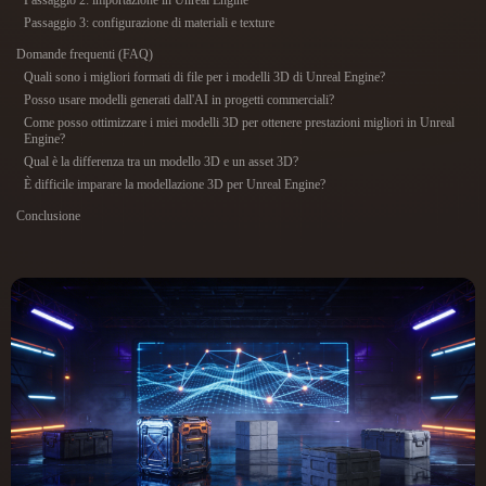
Passaggio 2: importazione in Unreal Engine
ComfyUI
Passaggio 3: configurazione di materiali e texture
Domande frequenti (FAQ)
21
Stili
Quali sono i migliori formati di file per i modelli 3D di Unreal Engine?
Posso usare modelli generati dall'AI in progetti commerciali?
Abstract
Anime
Cartoon
Cel-Shaded
Come posso ottimizzare i miei modelli 3D per ottenere prestazioni migliori in Unreal
Engine?
Qual è la differenza tra un modello 3D e un asset 3D?
Fantasy
Flat
Gothic
Hand-Painted
È difficile imparare la modellazione 3D per Unreal Engine?
Conclusione
Industrial
Isometric
Low Poly
Medieval
Minimalist
Modern
Organic
Photorealistic
Pixel Art
Realistic
Retro
Stylized
Voxel