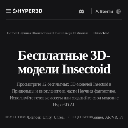
Войти
Продукты
Home
Научная Фантастика
Пришельцы И Инопланетяне
Insectoid
Функции
Rodin
ChatAvatar
API
Бесплатные 3D-
Изображение В 3D
Текст В 3D
Цены
Загрузите изображение и
От текстового запроса к 3D-
получите 3D-объект
модели Insectoid
объекту — мгновенно.
мгновенно.
Ресурсы
AI-Видеогенератор
AI-Генератор Изображений
Создавайте видео из текста
Генерируйте
Просмотрите 12 бесплатных 3D-моделей Insectoid в
или изображений с
высококачественные визуал
помощью ИИ.
по простому запросу.
Пришельцы и инопланетяне, части Научная фантастика.
Сообщество
Используйте готовые ассеты или создавайте свои модели с
API
Hyper3D AI.
Встройте наш креативный
ИИ в своё приложение или
История
Исследования
Блог
рабочий процесс.
Blender, Unity, Unreal
Games, AR/VR, Print
СОВМЕСТИМО
СЦЕНАРИИ
OmniCraft