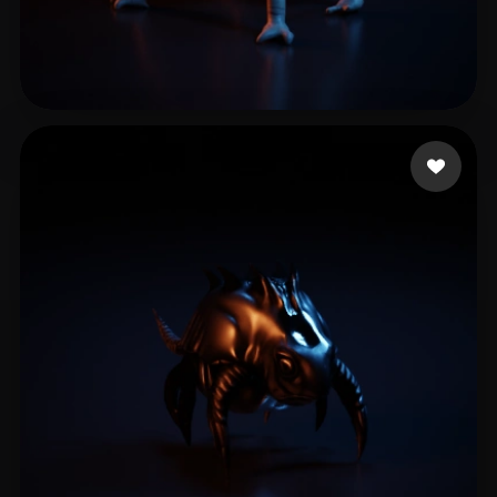
Ape David
4 лайков