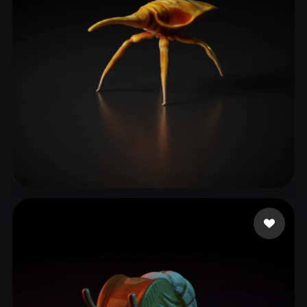
McLaughlin Jack
13 лайков