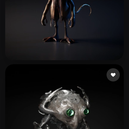
Whitworth Joseph
6 лайков