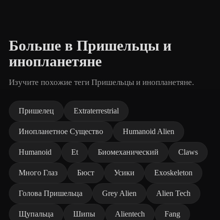
Больше в Пришельцы и
инопланетяне
Изучите похожие теги Пришельцы и инопланетяне.
Пришелец
Extraterrestrial
Инопланетное Существо
Humanoid Alien
Humanoid
Et
Биомеханический
Claws
Много Глаз
Бюст
Усики
Exoskeleton
Голова Пришельца
Grey Alien
Alien Tech
Щупальца
Шипы
Alientech
Fang