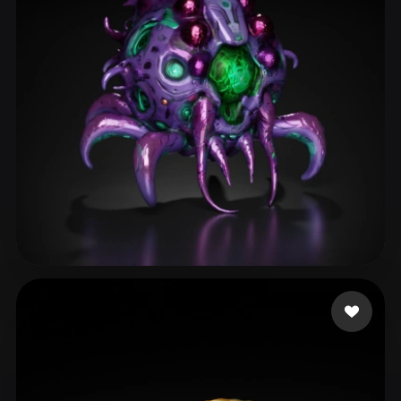
ComfyUI
21
Стили
Abstract
Anime
Cartoon
Cel-Shaded
Fantasy
Flat
Gothic
Hand-Painted
Industrial
Isometric
Low Poly
Medieval
Minimalist
Modern
Organic
Photorealistic
Pixel Art
Realistic
Retro
Stylized
BlimpTagStudios
44 лайков
Voxel