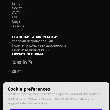
Unity
Godot
OV/Isaac
C4D
Maya
3D Max
ПРАВОВАЯ ИНФОРМАЦИЯ
Условия использования
Политика конфиденциальности
Политика исполнения
Связаться с нами
© 2026 Deemos Corporation. Все права защищены
Cookie preferences
Условия использования
Политика конфиденциальности
We use essential cookies to keep Hyper3D working and optional
Политика исполнения
cookies to understand usage, improve the experience, and
Русский
support relevant marketing.