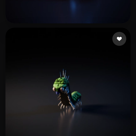
Games Key
3 лайков